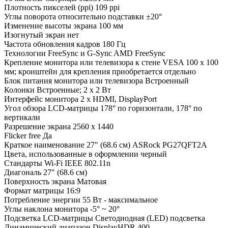
Плотность пикселей (ppi)
109 ppi
Углы поворота относительно подставки
±20°
Изменение высоты экрана
100 мм
Изогнутый экран
нет
Частота обновления кадров
180 Гц
Технологии FreeSync и G-Sync
AMD FreeSync
Крепление монитора или телевизора к стене
VESA 100 x 100
мм; кронштейн для крепления приобретается отдельно
Блок питания монитора или телевизора
Встроенный
Колонки
Встроенные; 2 x 2 Вт
Интерфейс монитора
2 x HDMI, DisplayPort
Угол обзора LCD-матрицы
178° по горизонтали, 178° по
вертикали
Разрешение экрана
2560 x 1440
Flicker free
Да
Краткое наименование
27" (68.6 см) ASRock PG27QFT2A
Цвета, использованные в оформлении
черный
Стандарты Wi-Fi
IEEE 802.11n
Диагональ
27" (68.6 см)
Поверхность экрана
Матовая
Формат матрицы
16:9
Потребление энергии
55 Вт - максимальное
Углы наклона монитора
-5° ~ 20°
Подсветка LCD-матрицы
Светодиодная (LED) подсветка
Динамический диапазон
DisplayHDR 400