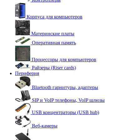
Корпуса для компьютеров
Материнские платы
Оперативная память
Процессоры для компьютеров
Райзеры (Riser cards)
Периферия
Bluetooth гарнитуры, адаптеры
SIP и VoIP телефоны, VoIP шлюзы
USB концентраторы (USB hub)
Веб-камеры