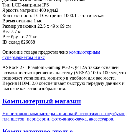
Тип LCD-матрицы
IPS
Яркость матрицы
400 кд/м2
Контрастность LCD-матрицы
1000:1 - статическая
Время отклика
1 мс
Размер упаковки
22.5 x 49 x 69 см
Вес
7.7 кг
Вес брутто
7.7 кг
ID склад
826068
Описание товара предоставлено
компьютерным
супермаркетом Никс
ASRock 27" Phantom Gaming PG27QFT2A также оснащен
возможностью крепления на стену (VESA) 100 x 100 мм, что
позволяет установить монитор в удобном для вас месте.
Версия HDMI 2.0 обеспечивает быструю передачу данных и
высокое качество изображения.
Компьютерный магазин
Но не только компьютеры - широкий ассортимент ноутбуков,
планшетов, периферии, фото-видео-звука, аксессуаров.
Компьютерное ателье