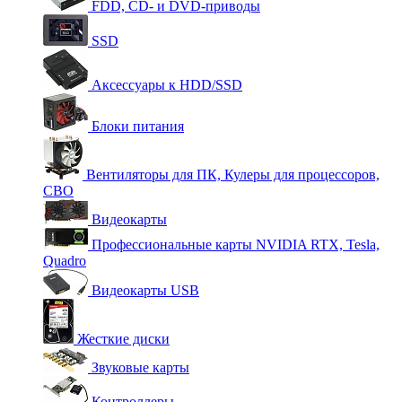
FDD, CD- и DVD-приводы
SSD
Аксессуары к HDD/SSD
Блоки питания
Вентиляторы для ПК, Кулеры для процессоров,
СВО
Видеокарты
Профессиональные карты NVIDIA RTX, Tesla,
Quadro
Видеокарты USB
Жесткие диски
Звуковые карты
Контроллеры