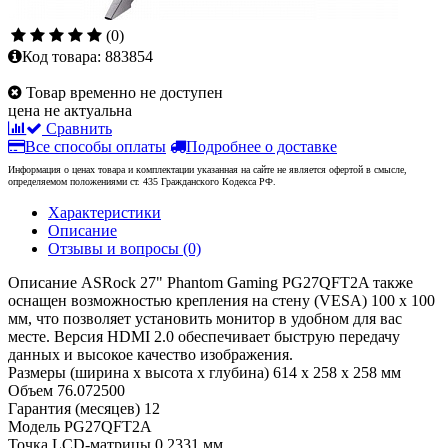
(0)
Код товара:
883854
Товар временно не доступен
цена не актуальна
Сравнить
Все способы оплаты
Подробнее о доставке
Информация о ценах товара и комплектации указанная на сайте не является офертой в смысле,
определяемом положениями ст. 435 Гражданского Кодекса РФ.
Характеристики
Описание
Отзывы и вопросы
(0)
Описание
ASRock 27" Phantom Gaming PG27QFT2A также
оснащен возможностью крепления на стену (VESA) 100 x 100
мм, что позволяет установить монитор в удобном для вас
месте. Версия HDMI 2.0 обеспечивает быструю передачу
данных и высокое качество изображения.
Размеры (ширина x высота x глубина)
614 x 258 x 258 мм
Объем
76.072500
Гарантия (месяцев)
12
Модель
PG27QFT2A
Точка LCD-матрицы
0.2331 мм