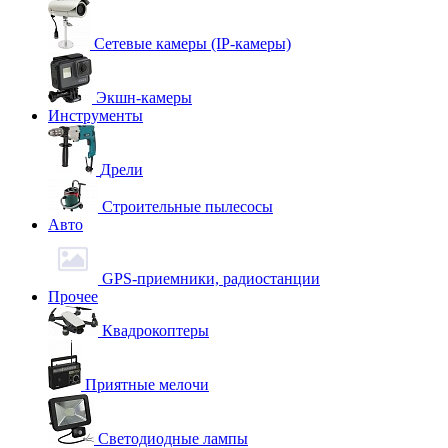
Сетевые камеры (IP-камеры)
Экшн-камеры
Инструменты
Дрели
Строительные пылесосы
Авто
GPS-приемники, радиостанции
Прочее
Квадрокоптеры
Приятные мелочи
Светодиодные лампы