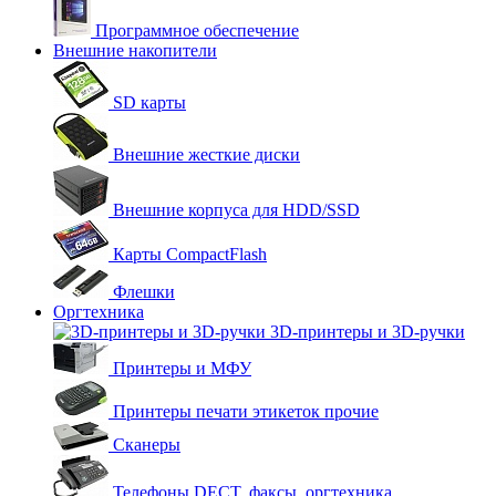
Программное обеспечение
Внешние накопители
SD карты
Внешние жесткие диски
Внешние корпуса для HDD/SSD
Карты CompactFlash
Флешки
Оргтехника
3D-принтеры и 3D-ручки
Принтеры и МФУ
Принтеры печати этикеток прочие
Сканеры
Телефоны DECT, факсы, оргтехника