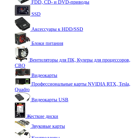
FDD, CD- и DVD-приводы
SSD
Аксессуары к HDD/SSD
Блоки питания
Вентиляторы для ПК, Кулеры для процессоров,
СВО
Видеокарты
Профессиональные карты NVIDIA RTX, Tesla,
Quadro
Видеокарты USB
Жесткие диски
Звуковые карты
Контроллеры