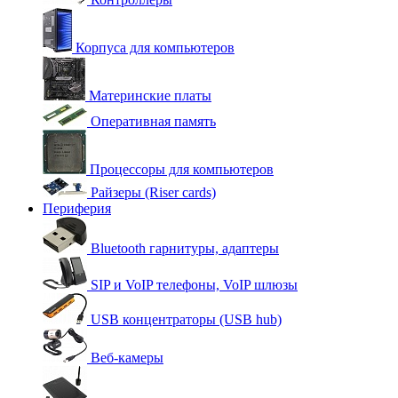
Корпуса для компьютеров
Материнские платы
Оперативная память
Процессоры для компьютеров
Райзеры (Riser cards)
Периферия
Bluetooth гарнитуры, адаптеры
SIP и VoIP телефоны, VoIP шлюзы
USB концентраторы (USB hub)
Веб-камеры