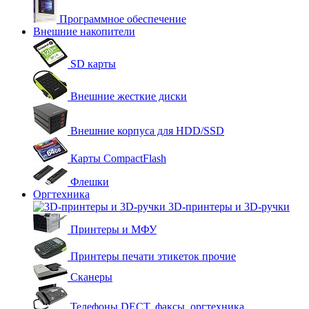
Программное обеспечение
Внешние накопители
SD карты
Внешние жесткие диски
Внешние корпуса для HDD/SSD
Карты CompactFlash
Флешки
Оргтехника
3D-принтеры и 3D-ручки
Принтеры и МФУ
Принтеры печати этикеток прочие
Сканеры
Телефоны DECT, факсы, оргтехника