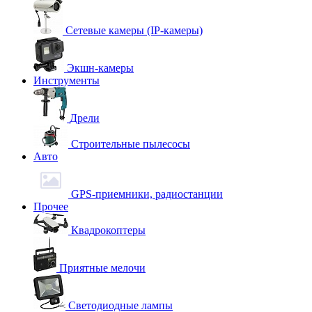
Сетевые камеры (IP-камеры)
Экшн-камеры
Инструменты
Дрели
Строительные пылесосы
Авто
GPS-приемники, радиостанции
Прочее
Квадрокоптеры
Приятные мелочи
Светодиодные лампы