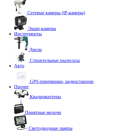
Сетевые камеры (IP-камеры)
Экшн-камеры
Инструменты
Дрели
Строительные пылесосы
Авто
GPS-приемники, радиостанции
Прочее
Квадрокоптеры
Приятные мелочи
Светодиодные лампы