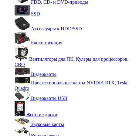
FDD, CD- и DVD-приводы
SSD
Аксессуары к HDD/SSD
Блоки питания
Вентиляторы для ПК, Кулеры для процессоров,
СВО
Видеокарты
Профессиональные карты NVIDIA RTX, Tesla,
Quadro
Видеокарты USB
Жесткие диски
Звуковые карты
Контроллеры