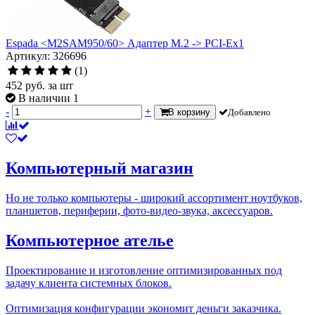
Espada <M2SAM950/60> Адаптер M.2 -> PCI-Ex1
Артикул: 326696
(1)
452
руб.
за шт
В наличии 1
-
+
В корзину
Добавлено
Компьютерный магазин
Но не только компьютеры - широкий ассортимент ноутбуков,
планшетов, периферии, фото-видео-звука, аксессуаров.
Компьютерное ателье
Проектирование и изготовление оптимизированных под
задачу клиента системных блоков.
Оптимизация конфигурации экономит деньги заказчика.