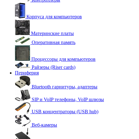
Корпуса для компьютеров
Материнские платы
Оперативная память
Процессоры для компьютеров
Райзеры (Riser cards)
Периферия
Bluetooth гарнитуры, адаптеры
SIP и VoIP телефоны, VoIP шлюзы
USB концентраторы (USB hub)
Веб-камеры