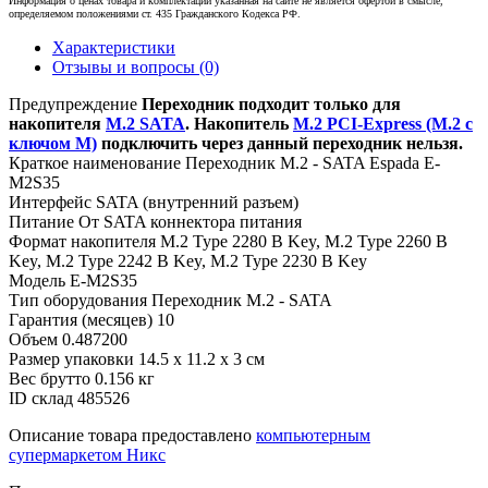
Информация о ценах товара и комплектации указанная на сайте не является офертой в смысле,
определяемом положениями ст. 435 Гражданского Кодекса РФ.
Характеристики
Отзывы и вопросы
(0)
Предупреждение
Переходник подходит только для
накопителя
M.2 SATA
. Накопитель
M.2 PCI-Express (M.2 с
ключом M)
подключить через данный переходник нельзя.
Краткое наименование
Переходник M.2 - SATA Espada E-
M2S35
Интерфейс
SATA (внутренний разъем)
Питание
От SATA коннектора питания
Формат накопителя
M.2 Type 2280 B Key, M.2 Type 2260 B
Key, M.2 Type 2242 B Key, M.2 Type 2230 B Key
Модель
E-M2S35
Тип оборудования
Переходник M.2 - SATA
Гарантия (месяцев)
10
Объем
0.487200
Размер упаковки
14.5 x 11.2 x 3 см
Вес брутто
0.156 кг
ID склад
485526
Описание товара предоставлено
компьютерным
супермаркетом Никс