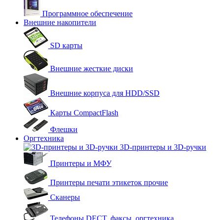
Программное обеспечение
Внешние накопители
SD карты
Внешние жесткие диски
Внешние корпуса для HDD/SSD
Карты CompactFlash
Флешки
Оргтехника
3D-принтеры и 3D-ручки
Принтеры и МФУ
Принтеры печати этикеток прочие
Сканеры
Телефоны DECT, факсы, оргтехника