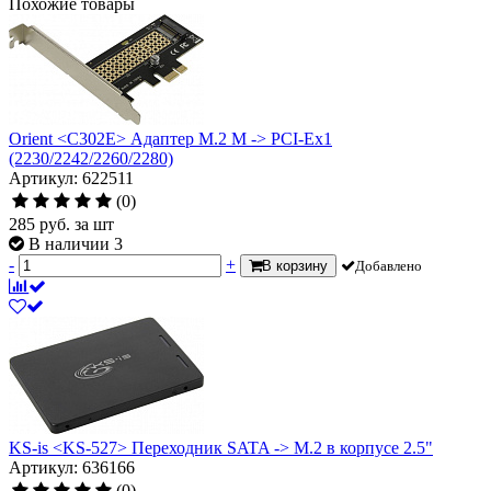
Похожие товары
Orient <C302E> Адаптер M.2 M -> PCI-Ex1
(2230/2242/2260/2280)
Артикул: 622511
(0)
285
руб.
за шт
В наличии 3
-
+
В корзину
Добавлено
KS-is <KS-527> Переходник SATA -> M.2 в корпусе 2.5"
Артикул: 636166
(0)