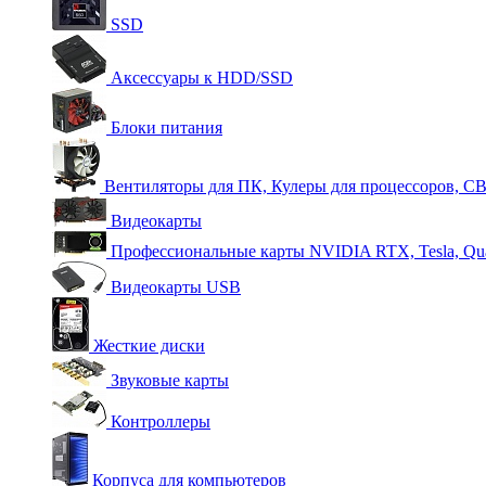
SSD
Аксессуары к HDD/SSD
Блоки питания
Вентиляторы для ПК, Кулеры для процессоров, С
Видеокарты
Профессиональные карты NVIDIA RTX, Tesla, Qu
Видеокарты USB
Жесткие диски
Звуковые карты
Контроллеры
Корпуса для компьютеров