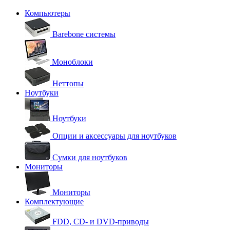
Компьютеры
Barebone системы
Моноблоки
Неттопы
Ноутбуки
Ноутбуки
Опции и аксессуары для ноутбуков
Сумки для ноутбуков
Мониторы
Мониторы
Комплектующие
FDD, CD- и DVD-приводы