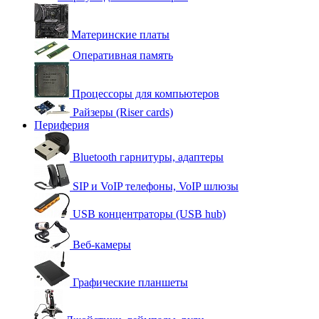
Материнские платы
Оперативная память
Процессоры для компьютеров
Райзеры (Riser cards)
Периферия
Bluetooth гарнитуры, адаптеры
SIP и VoIP телефоны, VoIP шлюзы
USB концентраторы (USB hub)
Веб-камеры
Графические планшеты