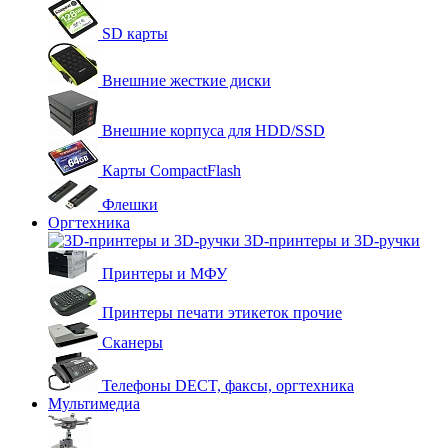
SD карты
Внешние жесткие диски
Внешние корпуса для HDD/SSD
Карты CompactFlash
Флешки
Оргтехника
3D-принтеры и 3D-ручки
Принтеры и МФУ
Принтеры печати этикеток прочие
Сканеры
Телефоны DECT, факсы, оргтехника
Мультимедиа