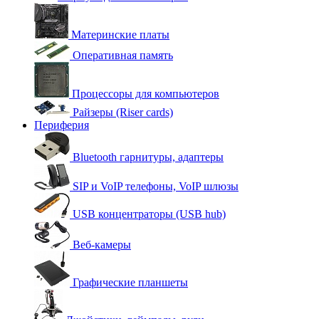
Материнские платы
Оперативная память
Процессоры для компьютеров
Райзеры (Riser cards)
Периферия
Bluetooth гарнитуры, адаптеры
SIP и VoIP телефоны, VoIP шлюзы
USB концентраторы (USB hub)
Веб-камеры
Графические планшеты