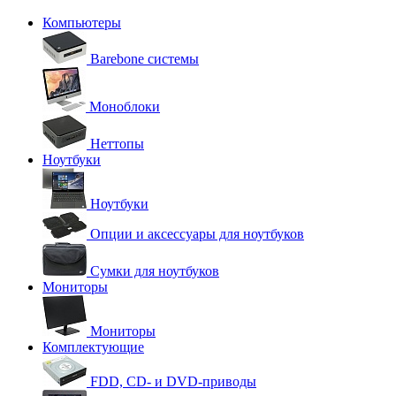
Компьютеры
Barebone системы
Моноблоки
Неттопы
Ноутбуки
Ноутбуки
Опции и аксессуары для ноутбуков
Сумки для ноутбуков
Мониторы
Мониторы
Комплектующие
FDD, CD- и DVD-приводы