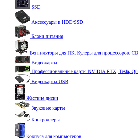
SSD
Аксессуары к HDD/SSD
Блоки питания
Вентиляторы для ПК, Кулеры для процессоров, С
Видеокарты
Профессиональные карты NVIDIA RTX, Tesla, Qu
Видеокарты USB
Жесткие диски
Звуковые карты
Контроллеры
Корпуса для компьютеров