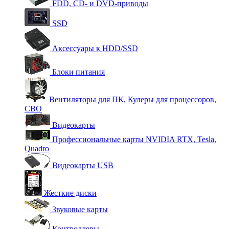
FDD, CD- и DVD-приводы
SSD
Аксессуары к HDD/SSD
Блоки питания
Вентиляторы для ПК, Кулеры для процессоров,
СВО
Видеокарты
Профессиональные карты NVIDIA RTX, Tesla,
Quadro
Видеокарты USB
Жесткие диски
Звуковые карты
Контроллеры