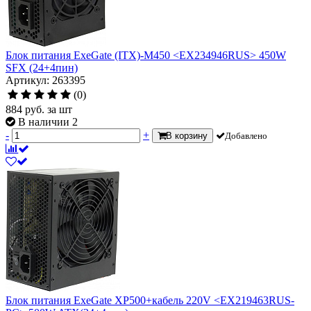
Блок питания ExeGate (ITX)-M450 <EX234946RUS> 450W
SFX (24+4пин)
Артикул: 263395
(0)
884
руб.
за шт
В наличии 2
-
+
В корзину
Добавлено
Блок питания ExeGate XP500+кабель 220V <EX219463RUS-