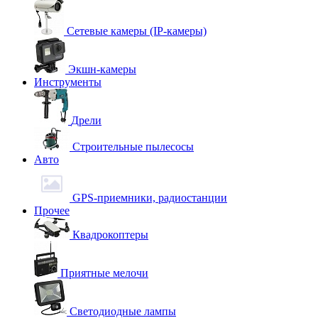
Сетевые камеры (IP-камеры)
Экшн-камеры
Инструменты
Дрели
Строительные пылесосы
Авто
GPS-приемники, радиостанции
Прочее
Квадрокоптеры
Приятные мелочи
Светодиодные лампы