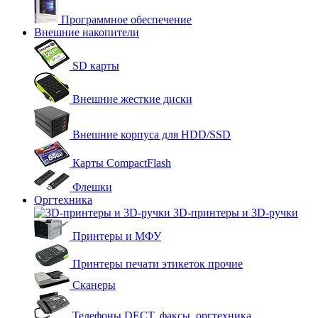
Программное обеспечение
Внешние накопители
SD карты
Внешние жесткие диски
Внешние корпуса для HDD/SSD
Карты CompactFlash
Флешки
Оргтехника
3D-принтеры и 3D-ручки
Принтеры и МФУ
Принтеры печати этикеток прочие
Сканеры
Телефоны DECT, факсы, оргтехника