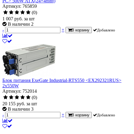
PC> 500W ATX(24+4пин)
Артикул: 765859
(0)
1 007
руб.
за шт
В наличии 2
-
+
В корзину
Добавлено
Блок питания ExeGate Industrial-RTS550 <EX292321RUS>
2x550W
Артикул: 752014
(0)
20 155
руб.
за шт
В наличии 3
-
+
В корзину
Добавлено