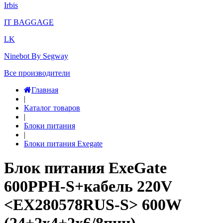
Irbis
IT BAGGAGE
LK
Ninebot By Segway
Все производители
Главная
|
Каталог товаров
|
Блоки питания
|
Блоки питания Exegate
Блок питания ExeGate
600PPH-S+кабель 220V
<EX280578RUS-S> 600W