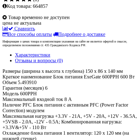
Код товара:
664857
Товар временно не доступен
цена не актуальна
Сравнить
Все способы оплаты
Подробнее о доставке
Информация о ценах товара и комплектации указанная на сайте не является офертой в смысле,
определяемом положениями ст. 435 Гражданского Кодекса РФ.
Характеристики
Отзывы и вопросы
(0)
Размеры (ширина x высота x глубина)
150 x 86 x 140 мм
Краткое наименование
Блок питания ExeGate 600PPH 600 Вт
Объем
5.493910
Гарантия (месяцев)
6
Модель
600PPH
Максимальный входной ток
8 А
Наличие PFC
Блок питания с активным PFC (Power Factor
Correction) модулем
Максимальная нагрузка
+3.3V - 21A, +5V - 20A, +12V - 36.5A,
+5VSB - 2.0A, -12V - 0.5A; Комбинированная нагрузка:
+3.3V&+5V - 110 Вт
Охлаждение блока питания
1 вентилятор: 120 x 120 мм (на
нижней стенке)