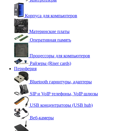
Корпуса для компьютеров
Материнские платы
Оперативная память
Процессоры для компьютеров
Райзеры (Riser cards)
Периферия
Bluetooth гарнитуры, адаптеры
SIP и VoIP телефоны, VoIP шлюзы
USB концентраторы (USB hub)
Веб-камеры