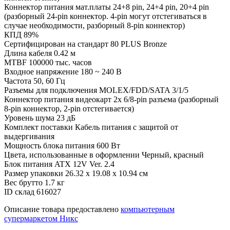
Коннектор питания мат.платы
24+8 pin, 24+4 pin, 20+4 pin
(разборный 24-pin коннектор. 4-pin могут отстегиваться в
случае необходимости, разборный 8-pin коннектор)
КПД
89%
Сертифицирован на стандарт 80 PLUS Bronze
Длина кабеля
0.42 м
MTBF
100000 тыс. часов
Входное напряжение
180 ~ 240 В
Частота
50, 60 Гц
Разъемы для подключения MOLEX/FDD/SATA
3/1/5
Коннектор питания видеокарт
2x 6/8-pin разъема (разборный
8-pin коннектор, 2-pin отстегивается)
Уровень шума
23 дБ
Комплект поставки
Кабель питания с защитой от
выдергивания
Мощность блока питания
600 Вт
Цвета, использованные в оформлении
Черный, красный
Блок питания
ATX 12V Ver. 2.4
Размер упаковки
26.32 x 19.08 x 10.94 см
Вес брутто
1.7 кг
ID склад
616027
Описание товара предоставлено
компьютерным
супермаркетом Никс