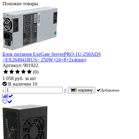
Похожие товары
Блок питания ExeGate ServerPRO-1U-250ADS
<EX264941RUS> 250W (24+8+2x4пин)
Артикул: 901922
(0)
1 058
руб.
за шт
В наличии 10
-
+
В корзину
Добавлено