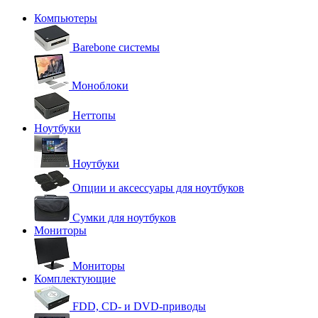
Компьютеры
Barebone системы
Моноблоки
Неттопы
Ноутбуки
Ноутбуки
Опции и аксессуары для ноутбуков
Сумки для ноутбуков
Мониторы
Мониторы
Комплектующие
FDD, CD- и DVD-приводы