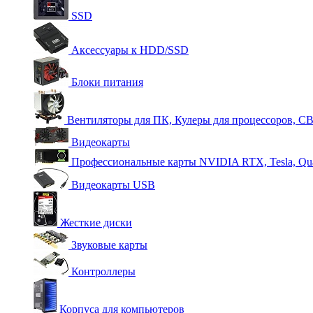
SSD
Аксессуары к HDD/SSD
Блоки питания
Вентиляторы для ПК, Кулеры для процессоров, С
Видеокарты
Профессиональные карты NVIDIA RTX, Tesla, Qu
Видеокарты USB
Жесткие диски
Звуковые карты
Контроллеры
Корпуса для компьютеров