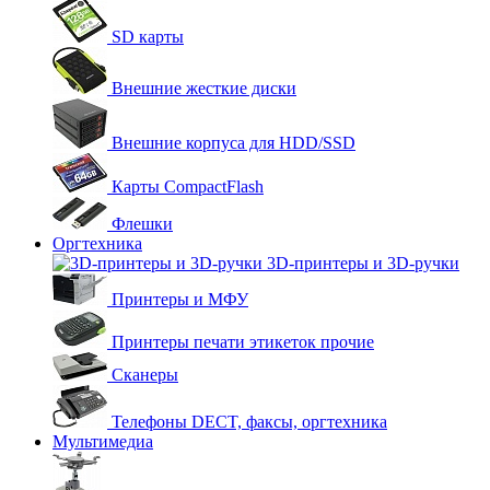
SD карты
Внешние жесткие диски
Внешние корпуса для HDD/SSD
Карты CompactFlash
Флешки
Оргтехника
3D-принтеры и 3D-ручки
Принтеры и МФУ
Принтеры печати этикеток прочие
Сканеры
Телефоны DECT, факсы, оргтехника
Мультимедиа