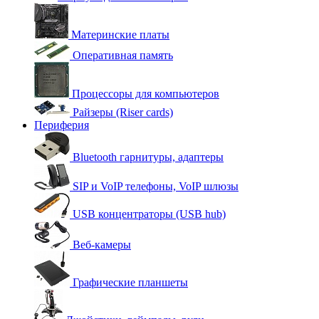
Материнские платы
Оперативная память
Процессоры для компьютеров
Райзеры (Riser cards)
Периферия
Bluetooth гарнитуры, адаптеры
SIP и VoIP телефоны, VoIP шлюзы
USB концентраторы (USB hub)
Веб-камеры
Графические планшеты