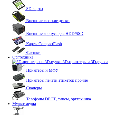
SD карты
Внешние жесткие диски
Внешние корпуса для HDD/SSD
Карты CompactFlash
Флешки
Оргтехника
3D-принтеры и 3D-ручки
Принтеры и МФУ
Принтеры печати этикеток прочие
Сканеры
Телефоны DECT, факсы, оргтехника
Мультимедиа