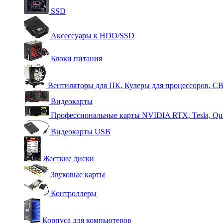
SSD
Аксессуары к HDD/SSD
Блоки питания
Вентиляторы для ПК, Кулеры для процессоров, С
Видеокарты
Профессиональные карты NVIDIA RTX, Tesla, Qu
Видеокарты USB
Жесткие диски
Звуковые карты
Контроллеры
Корпуса для компьютеров