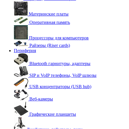
Материнские платы
Оперативная память
Процессоры для компьютеров
Райзеры (Riser cards)
Периферия
Bluetooth гарнитуры, адаптеры
SIP и VoIP телефоны, VoIP шлюзы
USB концентраторы (USB hub)
Веб-камеры
Графические планшеты