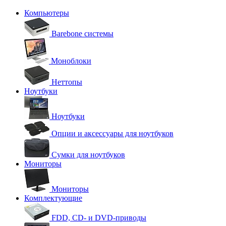
Компьютеры
Barebone системы
Моноблоки
Неттопы
Ноутбуки
Ноутбуки
Опции и аксессуары для ноутбуков
Сумки для ноутбуков
Мониторы
Мониторы
Комплектующие
FDD, CD- и DVD-приводы