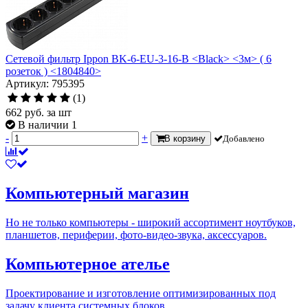
Сетевой фильтр Ippon BK-6-EU-3-16-B <Black> <3м> ( 6
розеток ) <1804840>
Артикул: 795395
(1)
662
руб.
за шт
В наличии 1
-
+
В корзину
Добавлено
Компьютерный магазин
Но не только компьютеры - широкий ассортимент ноутбуков,
планшетов, периферии, фото-видео-звука, аксессуаров.
Компьютерное ателье
Проектирование и изготовление оптимизированных под
задачу клиента системных блоков.