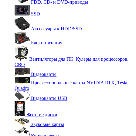
FDD, CD- и DVD-приводы
SSD
Аксессуары к HDD/SSD
Блоки питания
Вентиляторы для ПК, Кулеры для процессоров,
СВО
Видеокарты
Профессиональные карты NVIDIA RTX, Tesla,
Quadro
Видеокарты USB
Жесткие диски
Звуковые карты
Контроллеры