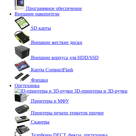
Программное обеспечение
Внешние накопители
SD карты
Внешние жесткие диски
Внешние корпуса для HDD/SSD
Карты CompactFlash
Флешки
Оргтехника
3D-принтеры и 3D-ручки
Принтеры и МФУ
Принтеры печати этикеток прочие
Сканеры
Телефоны DECT, факсы, оргтехника