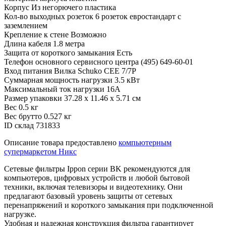
Корпус
Из негорючего пластика
Кол-во выходных розеток
6 розеток евростандарт с
заземлением
Крепление к стене
Возможно
Длина кабеля
1.8 метра
Защита от короткого замыкания
Есть
Телефон основного сервисного центра
(495) 649-60-01
Вход питания
Вилка Schuko CEE 7/7P
Суммарная мощность нагрузки
3.5 кВт
Максимальный ток нагрузки
16А
Размер упаковки
37.28 x 11.46 x 5.71 см
Вес
0.5 кг
Вес брутто
0.527 кг
ID склад
731833
Описание товара предоставлено
компьютерным
супермаркетом Никс
Сетевые фильтры Ippon серии BK рекомендуются для
компьютеров, цифровых устройств и любой бытовой
техники, включая телевизоры и видеотехнику. Они
предлагают базовый уровень защиты от сетевых
перенапряжений и короткого замыкания при подключенной
нагрузке.
Удобная и надежная конструкция фильтра гарантирует