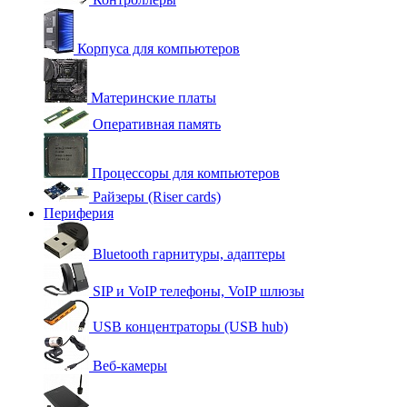
Корпуса для компьютеров
Материнские платы
Оперативная память
Процессоры для компьютеров
Райзеры (Riser cards)
Периферия
Bluetooth гарнитуры, адаптеры
SIP и VoIP телефоны, VoIP шлюзы
USB концентраторы (USB hub)
Веб-камеры