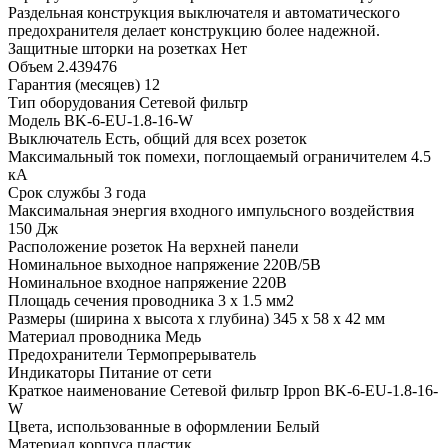
Раздельная конструкция выключателя и автоматического
предохранителя делает конструкцию более надежной.
Защитные шторки на розетках
Нет
Объем
2.439476
Гарантия (месяцев)
12
Тип оборудования
Сетевой фильтр
Модель
BK-6-EU-1.8-16-W
Выключатель
Есть, общий для всех розеток
Максимальный ток помехи, поглощаемый ограничителем
4.5
кА
Срок службы
3 года
Максимальная энергия входного импульсного воздействия
150 Дж
Расположение розеток
На верхней панели
Номинальное выходное напряжение
220В/5В
Номинальное входное напряжение
220В
Площадь сечения проводника
3 x 1.5 мм2
Размеры (ширина x высота x глубина)
345 х 58 х 42 мм
Материал проводника
Медь
Предохранители
Термопрерыватель
Индикаторы
Питание от сети
Краткое наименование
Сетевой фильтр Ippon BK-6-EU-1.8-16-
W
Цвета, использованные в оформлении
Белый
Материал корпуса
пластик