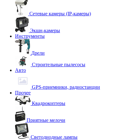
Сетевые камеры (IP-камеры)
Экшн-камеры
Инструменты
Дрели
Строительные пылесосы
Авто
GPS-приемники, радиостанции
Прочее
Квадрокоптеры
Приятные мелочи
Светодиодные лампы