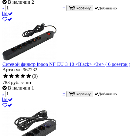
В наличии 2
-
+
В корзину
Добавлено
Сетевой фильтр Ippon NF-EU-3-10 <Black> <3м> ( 6 розеток )
Артикул: 967232
(0)
783
руб.
за шт
В наличии 1
-
+
В корзину
Добавлено