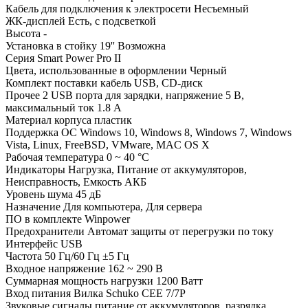
Кабель для подключения к электросети
Несъемный
ЖК-дисплей
Есть, с подсветкой
Высота
-
Установка в стойку 19''
Возможна
Серия
Smart Power Pro II
Цвета, использованные в оформлении
Черный
Комплект поставки
кабель USB, CD-диск
Прочее
2 USB порта для зарядки, напряжение 5 В,
максимальный ток 1.8 А
Материал корпуса
пластик
Поддержка ОС
Windows 10, Windows 8, Windows 7, Windows
Vista, Linux, FreeBSD, VMware, MAC OS X
Рабочая температура
0 ~ 40 °C
Индикаторы
Нагрузка, Питание от аккумуляторов,
Неисправность, Емкость АКБ
Уровень шума
45 дБ
Назначение
Для компьютера, Для сервера
ПО в комплекте
Winpower
Предохранители
Автомат защиты от перегрузки по току
Интерфейс
USB
Частота
50 Гц/60 Гц ±5 Гц
Входное напряжение
162 ~ 290 В
Суммарная мощность нагрузки
1200 Ватт
Вход питания
Вилка Schuko CEE 7/7P
Звуковые сигналы
питание от аккумуляторов, разрядка