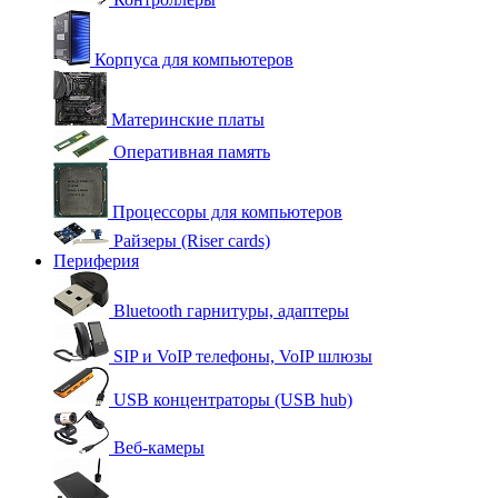
Корпуса для компьютеров
Материнские платы
Оперативная память
Процессоры для компьютеров
Райзеры (Riser cards)
Периферия
Bluetooth гарнитуры, адаптеры
SIP и VoIP телефоны, VoIP шлюзы
USB концентраторы (USB hub)
Веб-камеры