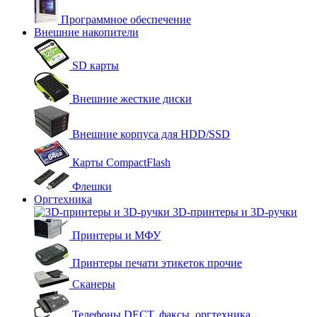
Программное обеспечение
Внешние накопители
SD карты
Внешние жесткие диски
Внешние корпуса для HDD/SSD
Карты CompactFlash
Флешки
Оргтехника
3D-принтеры и 3D-ручки
Принтеры и МФУ
Принтеры печати этикеток прочие
Сканеры
Телефоны DECT, факсы, оргтехника