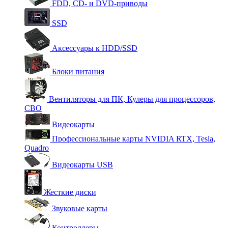
FDD, CD- и DVD-приводы
SSD
Аксессуары к HDD/SSD
Блоки питания
Вентиляторы для ПК, Кулеры для процессоров,
СВО
Видеокарты
Профессиональные карты NVIDIA RTX, Tesla,
Quadro
Видеокарты USB
Жесткие диски
Звуковые карты
Контроллеры