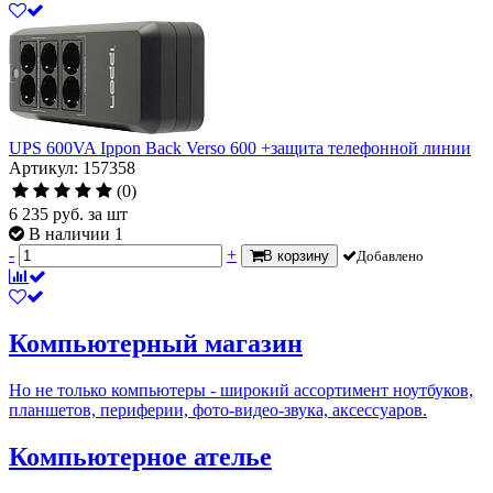
UPS 600VA Ippon Back Verso 600 +защита телефонной линии
Артикул: 157358
(0)
6 235
руб.
за шт
В наличии 1
-
+
В корзину
Добавлено
Компьютерный магазин
Но не только компьютеры - широкий ассортимент ноутбуков,
планшетов, периферии, фото-видео-звука, аксессуаров.
Компьютерное ателье