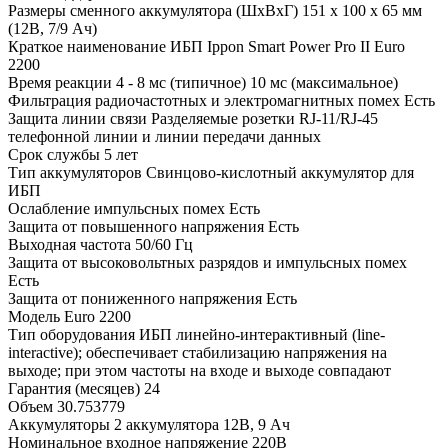
Размеры сменного аккумулятора (ШхВхГ)
151 х 100 х 65 мм
(12В, 7/9 Ач)
Краткое наименование
ИБП Ippon Smart Power Pro II Euro
2200
Время реакции
4 - 8 мс (типичное) 10 мс (максимальное)
Фильтрация радиочастотных и электромагнитных помех
Есть
Защита линии связи
Разделяемые розетки RJ-11/RJ-45
телефонной линии и линии передачи данных
Срок службы
5 лет
Тип аккумуляторов
Свинцово-кислотный аккумулятор для
ИБП
Ослабление импульсных помех
Есть
Защита от повышенного напряжения
Есть
Выходная частота
50/60 Гц
Защита от высоковольтных разрядов и импульсных помех
Есть
Защита от пониженного напряжения
Есть
Модель
Euro 2200
Тип оборудования
ИБП линейно-интерактивный (line-
interactive); обеспечивает стабилизацию напряжения на
выходе; при этом частоты на входе и выходе совпадают
Гарантия (месяцев)
24
Объем
30.753779
Аккумуляторы
2 аккумулятора 12В, 9 Ач
Номинальное входное напряжение
220В