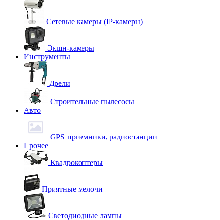
Сетевые камеры (IP-камеры)
Экшн-камеры
Инструменты
Дрели
Строительные пылесосы
Авто
GPS-приемники, радиостанции
Прочее
Квадрокоптеры
Приятные мелочи
Светодиодные лампы