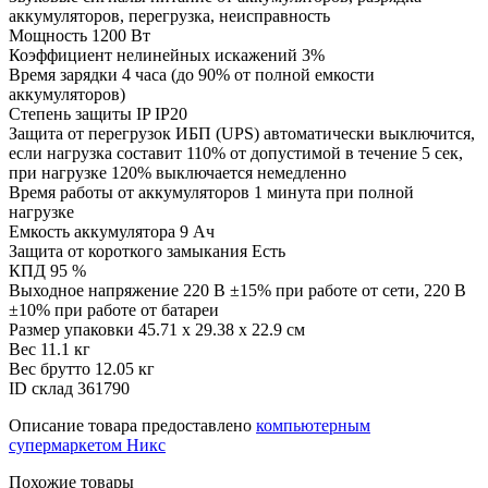
аккумуляторов, перегрузка, неисправность
Мощность
1200 Вт
Коэффициент нелинейных искажений
3%
Время зарядки
4 часа (до 90% от полной емкости
аккумуляторов)
Степень защиты IP
IP20
Защита от перегрузок
ИБП (UPS) автоматически выключится,
если нагрузка составит 110% от допустимой в течение 5 сек,
при нагрузке 120% выключается немедленно
Время работы от аккумуляторов
1 минута при полной
нагрузке
Емкость аккумулятора
9 Ач
Защита от короткого замыкания
Есть
КПД
95 %
Выходное напряжение
220 В ±15% при работе от сети, 220 В
±10% при работе от батареи
Размер упаковки
45.71 x 29.38 x 22.9 см
Вес
11.1 кг
Вес брутто
12.05 кг
ID склад
361790
Описание товара предоставлено
компьютерным
супермаркетом Никс
Похожие товары