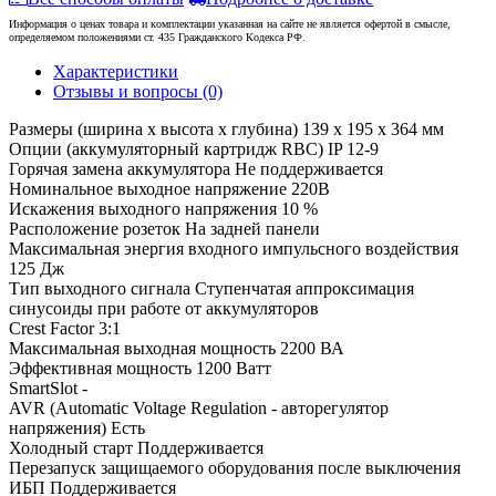
Информация о ценах товара и комплектации указанная на сайте не является офертой в смысле,
определяемом положениями ст. 435 Гражданского Кодекса РФ.
Характеристики
Отзывы и вопросы
(0)
Размеры (ширина x высота x глубина)
139 x 195 x 364 мм
Опции (аккумуляторный картридж RBC)
IP 12-9
Горячая замена аккумулятора
Не поддерживается
Номинальное выходное напряжение
220В
Искажения выходного напряжения
10 %
Расположение розеток
На задней панели
Максимальная энергия входного импульсного воздействия
125 Дж
Тип выходного сигнала
Ступенчатая аппроксимация
синусоиды при работе от аккумуляторов
Crest Factor
3:1
Максимальная выходная мощность
2200 ВА
Эффективная мощность
1200 Ватт
SmartSlot
-
AVR (Automatic Voltage Regulation - авторегулятор
напряжения)
Есть
Холодный старт
Поддерживается
Перезапуск защищаемого оборудования после выключения
ИБП
Поддерживается