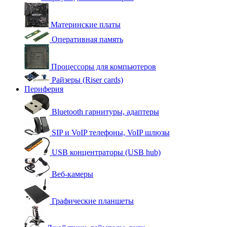
Материнские платы
Оперативная память
Процессоры для компьютеров
Райзеры (Riser cards)
Периферия
Bluetooth гарнитуры, адаптеры
SIP и VoIP телефоны, VoIP шлюзы
USB концентраторы (USB hub)
Веб-камеры
Графические планшеты