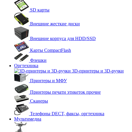
SD карты
Внешние жесткие диски
Внешние корпуса для HDD/SSD
Карты CompactFlash
Флешки
Оргтехника
3D-принтеры и 3D-ручки
Принтеры и МФУ
Принтеры печати этикеток прочие
Сканеры
Телефоны DECT, факсы, оргтехника
Мультимедиа