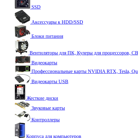
SSD
Аксессуары к HDD/SSD
Блоки питания
Вентиляторы для ПК, Кулеры для процессоров, С
Видеокарты
Профессиональные карты NVIDIA RTX, Tesla, Qu
Видеокарты USB
Жесткие диски
Звуковые карты
Контроллеры
Корпуса для компьютеров