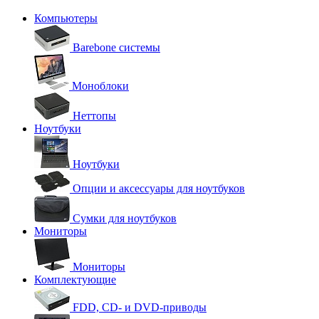
Компьютеры
Barebone системы
Моноблоки
Неттопы
Ноутбуки
Ноутбуки
Опции и аксессуары для ноутбуков
Сумки для ноутбуков
Мониторы
Мониторы
Комплектующие
FDD, CD- и DVD-приводы