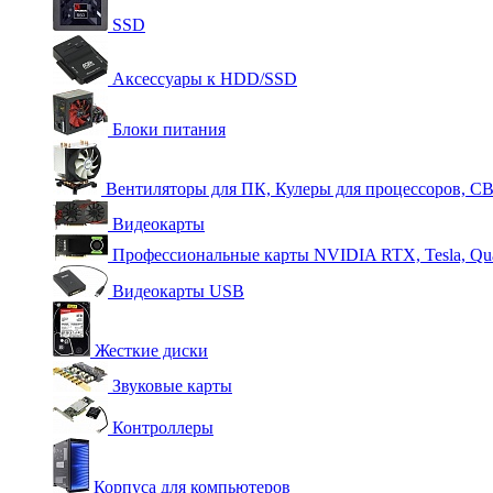
SSD
Аксессуары к HDD/SSD
Блоки питания
Вентиляторы для ПК, Кулеры для процессоров, С
Видеокарты
Профессиональные карты NVIDIA RTX, Tesla, Qu
Видеокарты USB
Жесткие диски
Звуковые карты
Контроллеры
Корпуса для компьютеров