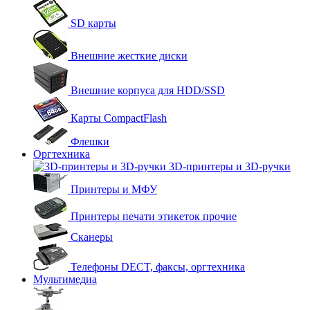
SD карты
Внешние жесткие диски
Внешние корпуса для HDD/SSD
Карты CompactFlash
Флешки
Оргтехника
3D-принтеры и 3D-ручки
Принтеры и МФУ
Принтеры печати этикеток прочие
Сканеры
Телефоны DECT, факсы, оргтехника
Мультимедиа