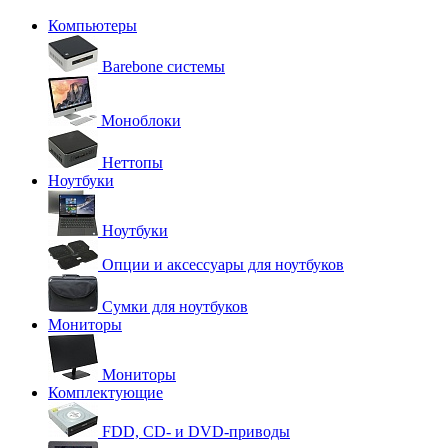
Компьютеры
Barebone системы
Моноблоки
Неттопы
Ноутбуки
Ноутбуки
Опции и аксессуары для ноутбуков
Сумки для ноутбуков
Мониторы
Мониторы
Комплектующие
FDD, CD- и DVD-приводы