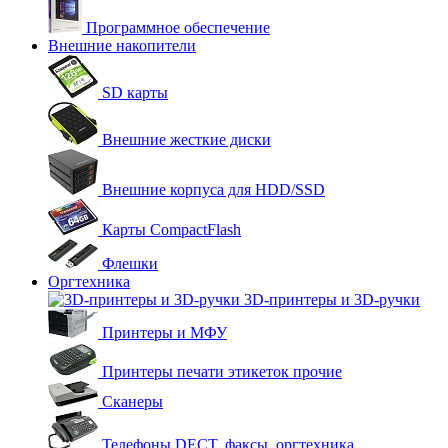
Программное обеспечение
Внешние накопители
SD карты
Внешние жесткие диски
Внешние корпуса для HDD/SSD
Карты CompactFlash
Флешки
Оргтехника
3D-принтеры и 3D-ручки
Принтеры и МФУ
Принтеры печати этикеток прочие
Сканеры
Телефоны DECT, факсы, оргтехника