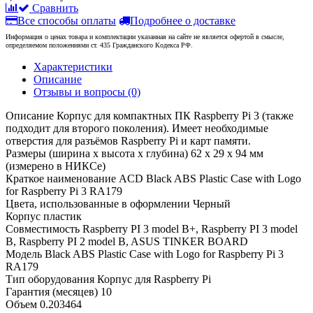
Сравнить
Все способы оплаты
Подробнее о доставке
Информация о ценах товара и комплектации указанная на сайте не является офертой в смысле,
определяемом положениями ст. 435 Гражданского Кодекса РФ.
Характеристики
Описание
Отзывы и вопросы
(0)
Описание
Корпус для компактных ПК Raspberry Pi 3 (также
подходит для второго поколения). Имеет необходимые
отверстия для разъёмов Raspberry Pi и карт памяти.
Размеры (ширина x высота x глубина)
62 x 29 x 94 мм
(измерено в НИКСе)
Краткое наименование
ACD Black ABS Plastic Case with Logo
for Raspberry Pi 3 RA179
Цвета, использованные в оформлении
Черный
Корпус
пластик
Совместимость
Raspberry PI 3 model B+, Raspberry PI 3 model
B, Raspberry PI 2 model B, ASUS TINKER BOARD
Модель
Black ABS Plastic Case with Logo for Raspberry Pi 3
RA179
Тип оборудования
Корпус для Raspberry Pi
Гарантия (месяцев)
10
Объем
0.203464