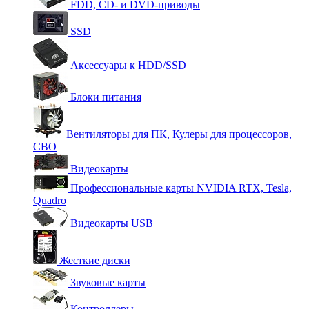
FDD, CD- и DVD-приводы
SSD
Аксессуары к HDD/SSD
Блоки питания
Вентиляторы для ПК, Кулеры для процессоров,
СВО
Видеокарты
Профессиональные карты NVIDIA RTX, Tesla,
Quadro
Видеокарты USB
Жесткие диски
Звуковые карты
Контроллеры