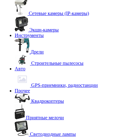
Сетевые камеры (IP-камеры)
Экшн-камеры
Инструменты
Дрели
Строительные пылесосы
Авто
GPS-приемники, радиостанции
Прочее
Квадрокоптеры
Приятные мелочи
Светодиодные лампы