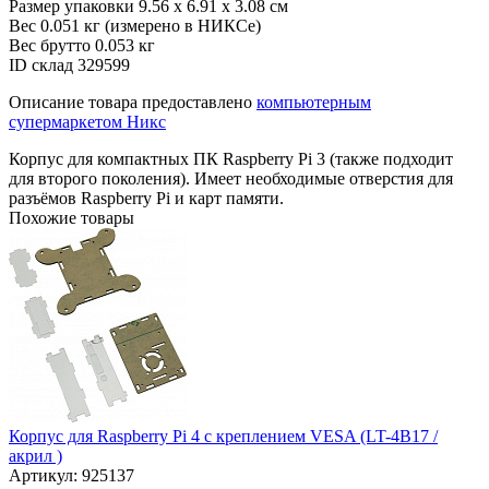
Размер упаковки
9.56 x 6.91 x 3.08 см
Вес
0.051 кг (измерено в НИКСе)
Вес брутто
0.053 кг
ID склад
329599
Описание товара предоставлено
компьютерным
супермаркетом Никс
Корпус для компактных ПК Raspberry Pi 3 (также подходит
для второго поколения). Имеет необходимые отверстия для
разъёмов Raspberry Pi и карт памяти.
Похожие товары
Корпус для Raspberry Pi 4 с креплением VESA (LT-4B17 /
акрил )
Артикул: 925137