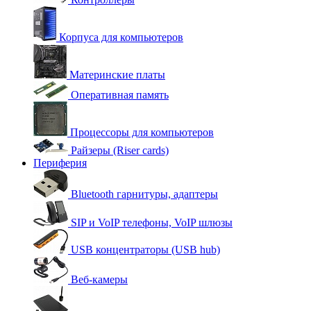
Корпуса для компьютеров
Материнские платы
Оперативная память
Процессоры для компьютеров
Райзеры (Riser cards)
Периферия
Bluetooth гарнитуры, адаптеры
SIP и VoIP телефоны, VoIP шлюзы
USB концентраторы (USB hub)
Веб-камеры