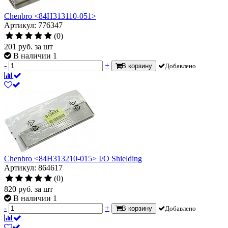
Chenbro <84H313110-051>
Артикул: 776347
(0)
201
руб.
за шт
В наличии 1
-
+
В корзину
Добавлено
Chenbro <84H313210-015> I/O Shielding
Артикул: 864617
(0)
820
руб.
за шт
В наличии 1
-
+
В корзину
Добавлено