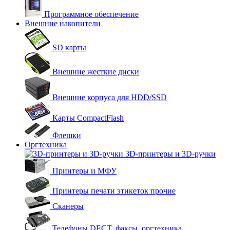
Программное обеспечение
Внешние накопители
SD карты
Внешние жесткие диски
Внешние корпуса для HDD/SSD
Карты CompactFlash
Флешки
Оргтехника
3D-принтеры и 3D-ручки
Принтеры и МФУ
Принтеры печати этикеток прочие
Сканеры
Телефоны DECT, факсы, оргтехника