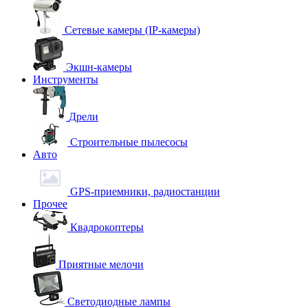
Сетевые камеры (IP-камеры)
Экшн-камеры
Инструменты
Дрели
Строительные пылесосы
Авто
GPS-приемники, радиостанции
Прочее
Квадрокоптеры
Приятные мелочи
Светодиодные лампы