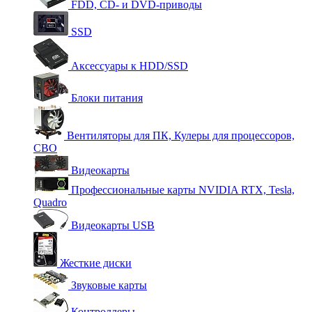
FDD, CD- и DVD-приводы
SSD
Аксессуары к HDD/SSD
Блоки питания
Вентиляторы для ПК, Кулеры для процессоров,
СВО
Видеокарты
Профессиональные карты NVIDIA RTX, Tesla,
Quadro
Видеокарты USB
Жесткие диски
Звуковые карты
Контроллеры