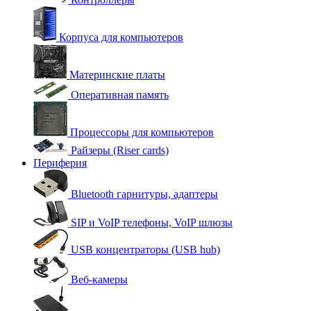
Корпуса для компьютеров
Материнские платы
Оперативная память
Процессоры для компьютеров
Райзеры (Riser cards)
Периферия
Bluetooth гарнитуры, адаптеры
SIP и VoIP телефоны, VoIP шлюзы
USB концентраторы (USB hub)
Веб-камеры