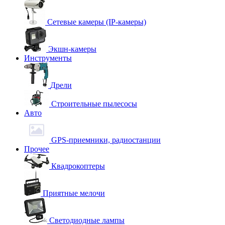
Сетевые камеры (IP-камеры)
Экшн-камеры
Инструменты
Дрели
Строительные пылесосы
Авто
GPS-приемники, радиостанции
Прочее
Квадрокоптеры
Приятные мелочи
Светодиодные лампы