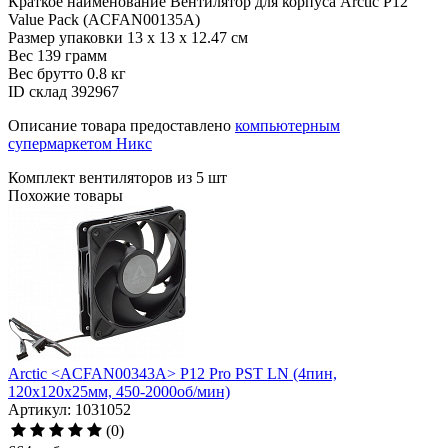
Краткое наименование
Вентилятор для корпуса Arctic P12
Value Pack (ACFAN00135A)
Размер упаковки
13 x 13 x 12.47 см
Вес
139 грамм
Вес брутто
0.8 кг
ID склад
392967
Описание товара предоставлено
компьютерным
супермаркетом Никс
Комплект вентиляторов из 5 шт
Похожие товары
Arctic <ACFAN00343A> P12 Pro PST LN (4пин,
120x120x25мм, 450-2000об/мин)
Артикул: 1031052
(0)