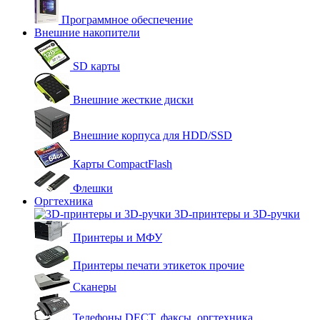
Программное обеспечение
Внешние накопители
SD карты
Внешние жесткие диски
Внешние корпуса для HDD/SSD
Карты CompactFlash
Флешки
Оргтехника
3D-принтеры и 3D-ручки
Принтеры и МФУ
Принтеры печати этикеток прочие
Сканеры
Телефоны DECT, факсы, оргтехника