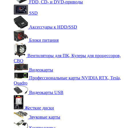
FDD, CD- и DVD-приводы
SSD
Аксессуары к HDD/SSD
Блоки питания
Вентиляторы для ПК, Кулеры для процессоров,
СВО
Видеокарты
Профессиональные карты NVIDIA RTX, Tesla,
Quadro
Видеокарты USB
Жесткие диски
Звуковые карты
Контроллеры