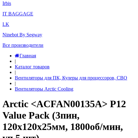
Irbis
IT BAGGAGE
LK
Ninebot By Segway
Все производители
Главная
|
Каталог товаров
|
Вентиляторы для ПК, Кулеры для процессоров, СВО
|
Вентиляторы Arctic Cooling
Arctic <ACFAN00135A> P12
Value Pack (3пин,
120x120x25мм, 1800об/мин,