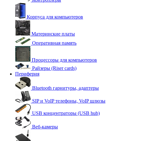
Корпуса для компьютеров
Материнские платы
Оперативная память
Процессоры для компьютеров
Райзеры (Riser cards)
Периферия
Bluetooth гарнитуры, адаптеры
SIP и VoIP телефоны, VoIP шлюзы
USB концентраторы (USB hub)
Веб-камеры