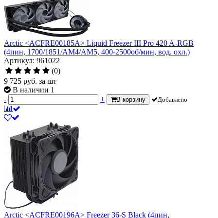
Arctic <ACFRE00185A> Liquid Freezer III Pro 420 A-RGB
(4пин, 1700/1851/AM4/AM5, 400-2500об/мин, вод. охл.)
Артикул: 961022
(0)
9 725
руб.
за шт
В наличии 1
-
+
В корзину
Добавлено
Arctic <ACFRE00196A> Freezer 36-S Black (4пин,