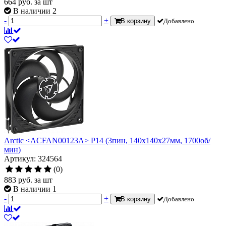
664
руб.
за шт
В наличии 2
-
+
В корзину
Добавлено
Arctic <ACFAN00123A> P14 (3пин, 140x140x27мм, 1700об/
мин)
Артикул: 324564
(0)
883
руб.
за шт
В наличии 1
-
+
В корзину
Добавлено