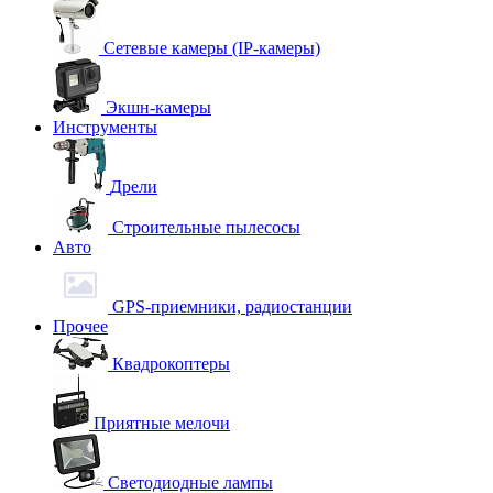
Сетевые камеры (IP-камеры)
Экшн-камеры
Инструменты
Дрели
Строительные пылесосы
Авто
GPS-приемники, радиостанции
Прочее
Квадрокоптеры
Приятные мелочи
Светодиодные лампы