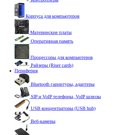
Корпуса для компьютеров
Материнские платы
Оперативная память
Процессоры для компьютеров
Райзеры (Riser cards)
Периферия
Bluetooth гарнитуры, адаптеры
SIP и VoIP телефоны, VoIP шлюзы
USB концентраторы (USB hub)
Веб-камеры