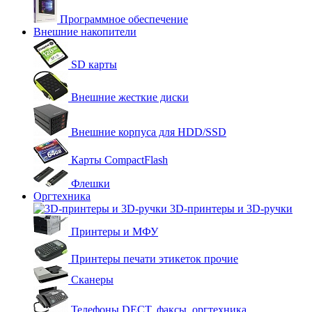
Программное обеспечение
Внешние накопители
SD карты
Внешние жесткие диски
Внешние корпуса для HDD/SSD
Карты CompactFlash
Флешки
Оргтехника
3D-принтеры и 3D-ручки
Принтеры и МФУ
Принтеры печати этикеток прочие
Сканеры
Телефоны DECT, факсы, оргтехника