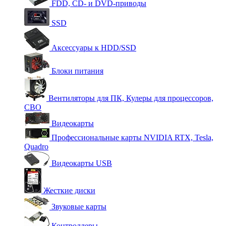
FDD, CD- и DVD-приводы
SSD
Аксессуары к HDD/SSD
Блоки питания
Вентиляторы для ПК, Кулеры для процессоров,
СВО
Видеокарты
Профессиональные карты NVIDIA RTX, Tesla,
Quadro
Видеокарты USB
Жесткие диски
Звуковые карты
Контроллеры