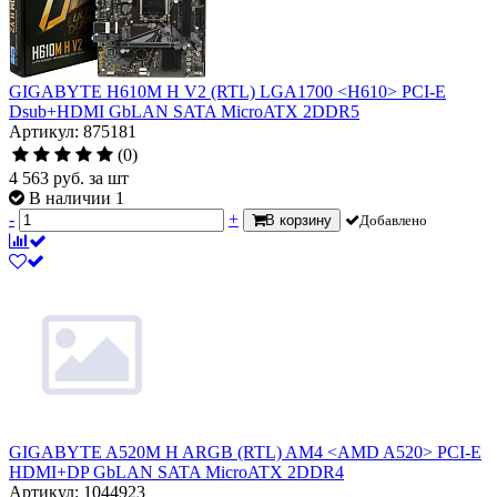
GIGABYTE H610M H V2 (RTL) LGA1700 <H610> PCI-E
Dsub+HDMI GbLAN SATA MicroATX 2DDR5
Артикул: 875181
(0)
4 563
руб.
за шт
В наличии 1
-
+
В корзину
Добавлено
GIGABYTE A520M H ARGB (RTL) AM4 <AMD A520> PCI-E
HDMI+DP GbLAN SATA MicroATX 2DDR4
Артикул: 1044923