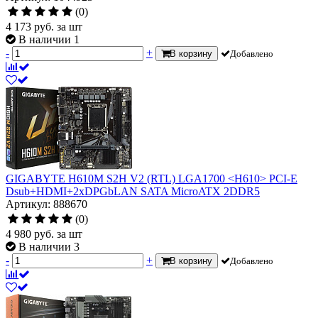
(0)
4 173
руб.
за шт
В наличии 1
-
+
В корзину
Добавлено
GIGABYTE H610M S2H V2 (RTL) LGA1700 <H610> PCI-E
Dsub+HDMI+2xDPGbLAN SATA MicroATX 2DDR5
Артикул: 888670
(0)
4 980
руб.
за шт
В наличии 3
-
+
В корзину
Добавлено