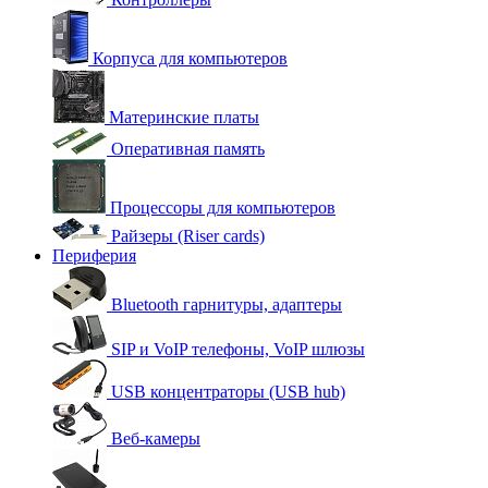
Корпуса для компьютеров
Материнские платы
Оперативная память
Процессоры для компьютеров
Райзеры (Riser cards)
Периферия
Bluetooth гарнитуры, адаптеры
SIP и VoIP телефоны, VoIP шлюзы
USB концентраторы (USB hub)
Веб-камеры