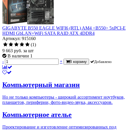
GIGABYTE B550 EAGLE WIFI6 (RTL) AM4 <B550> 5xPCI-E
HDMI GbLAN+WiFi SATA RAID ATX 4DDR4
Артикул: 915160
(1)
9 663
руб.
за шт
В наличии 1
-
+
В корзину
Добавлено
Компьютерный магазин
Но не только компьютеры - широкий ассортимент ноутбуков,
планшетов, периферии, фото-видео-звука, аксессуаров.
Компьютерное ателье
Проектирование и изготовление оптимизированных под