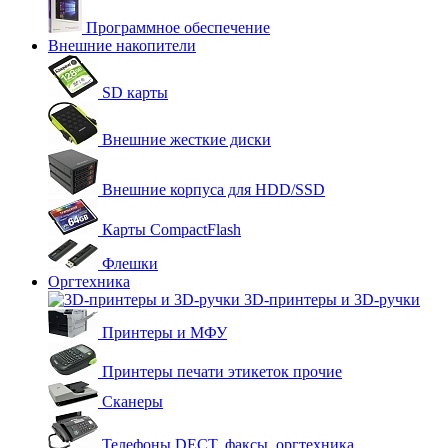
Программное обеспечение
Внешние накопители
SD карты
Внешние жесткие диски
Внешние корпуса для HDD/SSD
Карты CompactFlash
Флешки
Оргтехника
3D-принтеры и 3D-ручки
Принтеры и МФУ
Принтеры печати этикеток прочие
Сканеры
Телефоны DECT, факсы, оргтехника