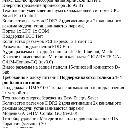
Макс. кол-во процессоров на материнской плате
1
Энергопотребление процессора
До 95 Вт
Технологии уменьшения шума охлаждающей системы
CPU
Smart Fan Control
Количество разъемов DDR3
2 (для активации 2х канального
режима модули устанавливаются парами)
Порты
1x LPT, 1x COM
Поддержка ECC
Нет
Количество разъемов PCI Express 1x
1 слот 1x
Разъем для подключения FDD
Есть
Аудио разъемы на задней панели
Line-in, Line-out, Mic-in
Краткое наименование
Материнская плата GIGABYTE GA-
G41M-Combo-GQ (rev3.0)
Видео разъемы на задней панели
15-пиновый коннектор D-
Sub
Требования к блоку питания
Поддерживаются только 24+4
pin блоки питания
Поддержка UDMA/100
1 канал с возможностью подключения
2х устройств
Технология энергосбережения
Easy Energy Saver
Количество разъемов DDR2
2 (для активации 2х канального
режима модули устанавливаются парами)
Модель
GA-G41M-Combo-GQ (rev3.0)
Тип оборудования
Материнская плата для настольного ПК
Гарантия (месяцев)
30