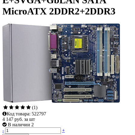
E+SVGA+GbLAN SATA
MicroATX 2DDR2+2DDR3
(1)
Код товара:
522797
4 147
руб. за шт
В наличии 2
-
+