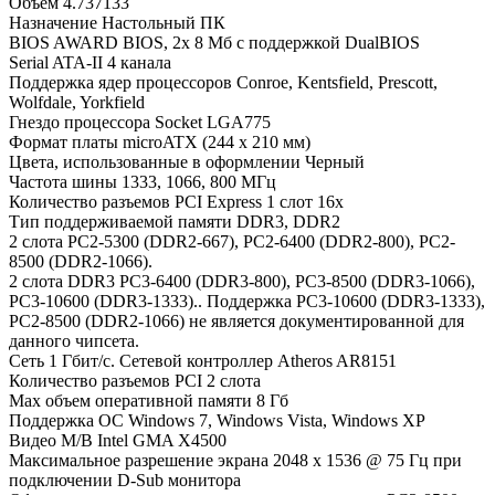
Объем
4.737133
Назначение
Настольный ПК
BIOS
AWARD BIOS, 2x 8 Мб с поддержкой DualBIOS
Serial ATA-II
4 канала
Поддержка ядер процессоров
Conroe, Kentsfield, Prescott,
Wolfdale, Yorkfield
Гнездо процессора
Socket LGA775
Формат платы
microATX (244 x 210 мм)
Цвета, использованные в оформлении
Черный
Частота шины
1333, 1066, 800 МГц
Количество разъемов PCI Express
1 слот 16x
Тип поддерживаемой памяти
DDR3, DDR2
2 слота PC2-5300 (DDR2-667), PC2-6400 (DDR2-800), PC2-
8500 (DDR2-1066).
2 слота DDR3 PC3-6400 (DDR3-800), PC3-8500 (DDR3-1066),
PC3-10600 (DDR3-1333).. Поддержка PC3-10600 (DDR3-1333),
PC2-8500 (DDR2-1066) не является документированной для
данного чипсета.
Сеть
1 Гбит/с. Сетевой контроллер Atheros AR8151
Количество разъемов PCI
2 слота
Max объем оперативной памяти
8 Гб
Поддержка ОС
Windows 7, Windows Vista, Windows XP
Видео M/B
Intel GMA X4500
Максимальное разрешение экрана
2048 x 1536 @ 75 Гц при
подключении D-Sub монитора