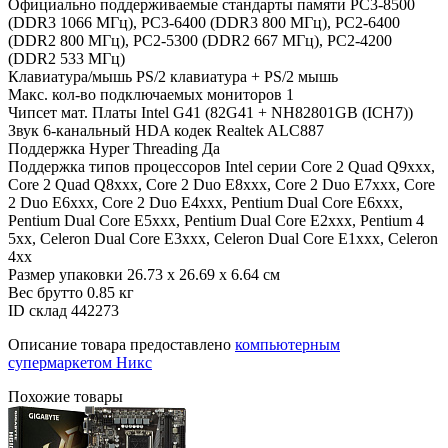
Официально поддерживаемые стандарты памяти
PC3-8500
(DDR3 1066 МГц), PC3-6400 (DDR3 800 МГц), PC2-6400
(DDR2 800 МГц), PC2-5300 (DDR2 667 МГц), PC2-4200
(DDR2 533 МГц)
Клавиатура/мышь
PS/2 клавиатура + PS/2 мышь
Макс. кол-во подключаемых мониторов
1
Чипсет мат. Платы
Intel G41 (82G41 + NH82801GB (ICH7))
Звук
6-канальный HDA кодек Realtek ALC887
Поддержка Hyper Threading
Да
Поддержка типов процессоров
Intel серии Core 2 Quad Q9xxx,
Core 2 Quad Q8xxx, Core 2 Duo E8xxx, Core 2 Duo E7xxx, Core
2 Duo E6xxx, Core 2 Duo E4xxx, Pentium Dual Core E6xxx,
Pentium Dual Core E5xxx, Pentium Dual Core E2xxx, Pentium 4
5xx, Celeron Dual Core E3xxx, Celeron Dual Core E1xxx, Celeron
4xx
Размер упаковки
26.73 x 26.69 x 6.64 см
Вес брутто
0.85 кг
ID склад
442273
Описание товара предоставлено
компьютерным
супермаркетом Никс
Похожие товары