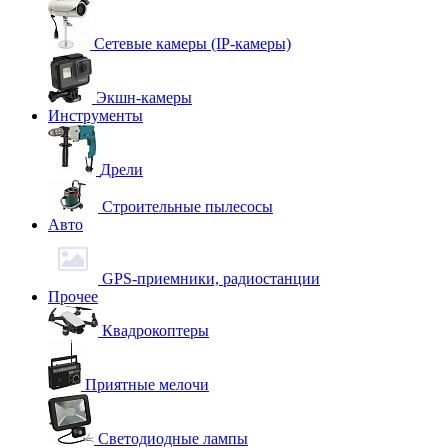
Сетевые камеры (IP-камеры)
Экшн-камеры
Инструменты
Дрели
Строительные пылесосы
Авто
GPS-приемники, радиостанции
Прочее
Квадрокоптеры
Приятные мелочи
Светодиодные лампы