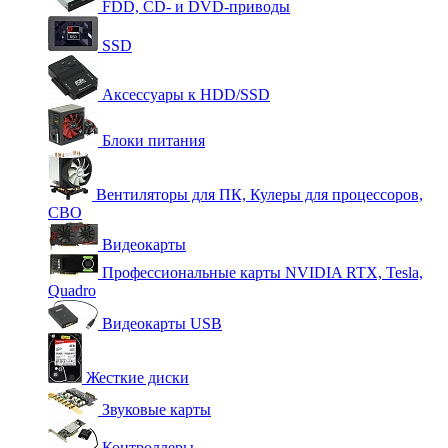
FDD, CD- и DVD-приводы
SSD
Аксессуары к HDD/SSD
Блоки питания
Вентиляторы для ПК, Кулеры для процессоров,
СВО
Видеокарты
Профессиональные карты NVIDIA RTX, Tesla,
Quadro
Видеокарты USB
Жесткие диски
Звуковые карты
Контроллеры