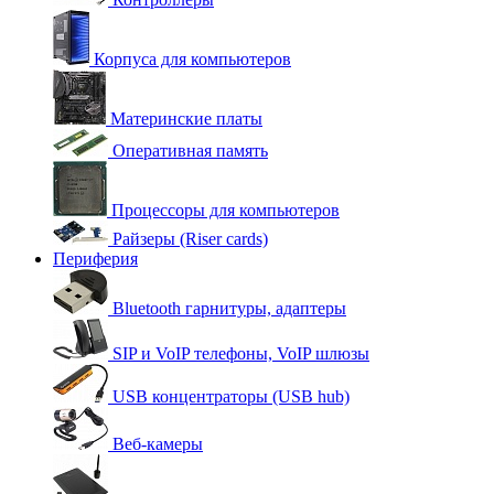
Корпуса для компьютеров
Материнские платы
Оперативная память
Процессоры для компьютеров
Райзеры (Riser cards)
Периферия
Bluetooth гарнитуры, адаптеры
SIP и VoIP телефоны, VoIP шлюзы
USB концентраторы (USB hub)
Веб-камеры