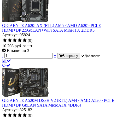
GIGABYTE A620I AX (RTL) AM5 <AMD A620> PCI-E
HDMI+DP 2.5GbLAN+WiFi SATA Mini-ITX 2DDR5
Артикул: 958241
(0)
10 208
руб.
за шт
В наличии 3
-
+
В корзину
Добавлено
GIGABYTE A520M DS3H V2 (RTL) AM4 <AMD A520> PCI-E
HDMI+DP GbLAN SATA MicroATX 4DDR4
Артикул: 825182
(0)