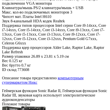
подключении VGA монитора
Клавиатура/мышь
PS/2 клавиатура/мышь + USB
Макс. кол-во подключаемых мониторов
3
Чипсет мат. Платы
Intel H610
Звук
8-канальный HDA кодек Realtek
Поддержка типов процессоров
Intel серии Core i9-14xxx, Core
i7-14xxx, Core i5-14xxx, Core i3-14xxx, Core i9-13xxx, Core i7-
13xxx, Core i5-13xxx, Core i3-13xxx, Core i9-12xxx, Core i7-
12xxx, Core i5-12xxx, Core i3-12xxx, Pentium Gold G7xxx,
Celeron G6xxx
Поддержка ядер процессоров
Alder Lake, Raptor Lake, Raptor
Lake Refresh
Размер упаковки
26.89 x 23.81 x 5.19 см
Вес
0.125 кг
Вес брутто
0.7 кг
ID склад
773608
Описание товара предоставлено
компьютерным
супермаркетом Никс
Геймерская функция Sonic Radar II, Геймерская функция Sonic
Radar III, звуковая карта использует электролитические
аудиоконденсаторы
Похожие товары