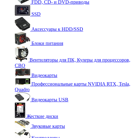
FDD, CD- и DVD-приводы
SSD
Аксессуары к HDD/SSD
Блоки питания
Вентиляторы для ПК, Кулеры для процессоров,
СВО
Видеокарты
Профессиональные карты NVIDIA RTX, Tesla,
Quadro
Видеокарты USB
Жесткие диски
Звуковые карты
Контроллеры