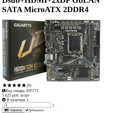
Dsub+HDMI+2xDP GbLAN
SATA MicroATX 2DDR4
(0)
Код товара:
835771
5 625
руб. за шт
В наличии 3
-
+
В корзину
Добавлено