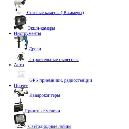
Сетевые камеры (IP-камеры)
Экшн-камеры
Инструменты
Дрели
Строительные пылесосы
Авто
GPS-приемники, радиостанции
Прочее
Квадрокоптеры
Приятные мелочи
Светодиодные лампы