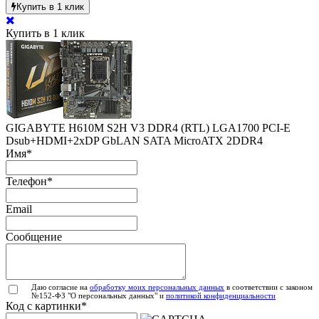
Купить в 1 клик
Купить в 1 клик
GIGABYTE H610M S2H V3 DDR4 (RTL) LGA1700
PCI-E
Dsub+HDMI+2xDP GbLAN SATA MicroATX 2DDR4
Имя
*
Телефон
*
Email
Сообщение
Даю согласие на
обработку моих персональных данных
в соответствии с законом
№152-ФЗ "О персональных данных" и
политикой конфиденциальности
Код с картинки
*