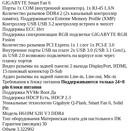
GIGABYTE Smart Fan 6
Порты
1x COM (внутренний коннектор), 1x RJ-45 LAN
Количество разъемов DDR4
2 (2х канальный контроллер
памяти). Поддерживается Extreme Memory Profile (XMP)
Контроллер USB
USB 3.2 контроллер встроен в чипсет
Поддержка ECC
Нет
Поддержка синхронизации RGB подсветки
GIGABYTE RGB
Fusion
Количество разъемов PCI Express 1x
1 слот 1x PCI-E 3.0
Внутренние порты USB на плате
2x USB 3.0 (USB 3.1 Gen1),
4x USB 2.0 возможно подключить на корпусе или через
планку портов
Видео разъемы на задней панели
2 выхода DisplayPort, HDMI,
15-пиновый коннектор D-Sub
Аудио разъемы на задней панели
Line-in, Line-out, Mic-in
Требования к блоку питания
Поддерживаются только 24+8
pin блоки питания
Поддержка NVMe Boot
Да
Поддержка HDCP
Есть, HDCP 2.3
Уникальные технологии Gigabyte
Q-Flash, Smart Fan 6, Solid
Pin
Модель
H610M S2H V3 DDR4
Тип оборудования
Материнская плата для настольного ПК
Гарантия (месяцев)
30
Объем
3.322902