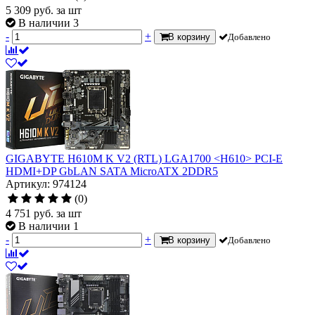
5 309
руб.
за шт
В наличии 3
-
+
В корзину
Добавлено
GIGABYTE H610M K V2 (RTL) LGA1700 <H610> PCI-E
HDMI+DP GbLAN SATA MicroATX 2DDR5
Артикул: 974124
(0)
4 751
руб.
за шт
В наличии 1
-
+
В корзину
Добавлено