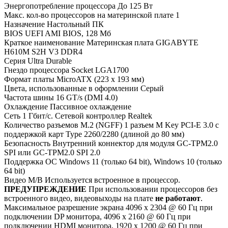
Энергопотребление процессора
До 125 Вт
Макс. кол-во процессоров на материнской плате
1
Назначение
Настольный ПК
BIOS
UEFI AMI BIOS, 128 Мб
Краткое наименование
Материнская плата GIGABYTE
H610M S2H V3 DDR4
Серия
Ultra Durable
Гнездо процессора
Socket LGA1700
Формат платы
MicroATX (223 x 193 мм)
Цвета, использованные в оформлении
Серый
Частота шины
16 GT/s (DMI 4.0)
Охлаждение
Пассивное охлаждение
Сеть
1 Гбит/с. Сетевой контроллер Realtek
Количество разъемов M.2 (NGFF)
1 разъем M Key PCI-E 3.0 с
поддержкой карт Type 2260/2280 (длиной до 80 мм)
Безопасность
Внутренний коннектор для модуля GC-TPM2.0
SPI или GC-TPM2.0 SPI 2.0
Поддержка ОС
Windows 11 (только 64 bit), Windows 10 (только
64 bit)
Видео M/B
Используется встроенное в процессор.
ПРЕДУПРЕЖДЕНИЕ
При использовании процессоров без
встроенного видео, видеовыходы на плате
не работают
.
Максимальное разрешение экрана
4096 x 2304 @ 60 Гц при
подключении DP монитора, 4096 x 2160 @ 60 Гц при
подключении HDMI монитора, 1920 x 1200 @ 60 Гц при