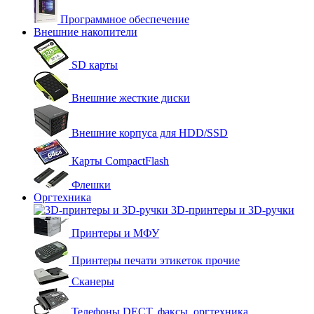
Программное обеспечение
Внешние накопители
SD карты
Внешние жесткие диски
Внешние корпуса для HDD/SSD
Карты CompactFlash
Флешки
Оргтехника
3D-принтеры и 3D-ручки
Принтеры и МФУ
Принтеры печати этикеток прочие
Сканеры
Телефоны DECT, факсы, оргтехника