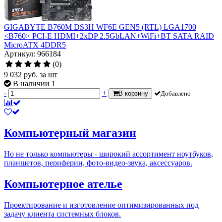
GIGABYTE B760M DS3H WF6E GEN5 (RTL) LGA1700
<B760> PCI-E HDMI+2xDP 2.5GbLAN+WiFi+BT SATA RAID
MicroATX 4DDR5
Артикул: 966184
(0)
9 032
руб.
за шт
В наличии 1
-
+
В корзину
Добавлено
Компьютерный магазин
Но не только компьютеры - широкий ассортимент ноутбуков,
планшетов, периферии, фото-видео-звука, аксессуаров.
Компьютерное ателье
Проектирование и изготовление оптимизированных под
задачу клиента системных блоков.