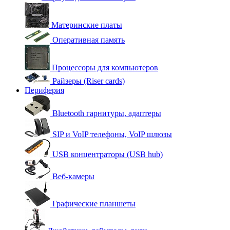
Материнские платы
Оперативная память
Процессоры для компьютеров
Райзеры (Riser cards)
Периферия
Bluetooth гарнитуры, адаптеры
SIP и VoIP телефоны, VoIP шлюзы
USB концентраторы (USB hub)
Веб-камеры
Графические планшеты