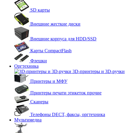
SD карты
Внешние жесткие диски
Внешние корпуса для HDD/SSD
Карты CompactFlash
Флешки
Оргтехника
3D-принтеры и 3D-ручки
Принтеры и МФУ
Принтеры печати этикеток прочие
Сканеры
Телефоны DECT, факсы, оргтехника
Мультимедиа