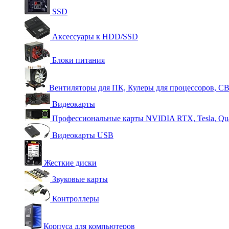
SSD
Аксессуары к HDD/SSD
Блоки питания
Вентиляторы для ПК, Кулеры для процессоров, С
Видеокарты
Профессиональные карты NVIDIA RTX, Tesla, Qu
Видеокарты USB
Жесткие диски
Звуковые карты
Контроллеры
Корпуса для компьютеров