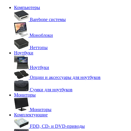
Компьютеры
Barebone системы
Моноблоки
Неттопы
Ноутбуки
Ноутбуки
Опции и аксессуары для ноутбуков
Сумки для ноутбуков
Мониторы
Мониторы
Комплектующие
FDD, CD- и DVD-приводы