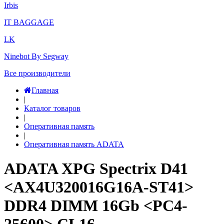
Irbis
IT BAGGAGE
LK
Ninebot By Segway
Все производители
Главная
|
Каталог товаров
|
Оперативная память
|
Оперативная память ADATA
ADATA XPG Spectrix D41
<AX4U320016G16A-ST41>
DDR4 DIMM 16Gb <PC4-