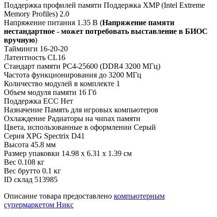
Поддержка профилей памяти
Поддержка XMP (Intel Extreme
Memory Profiles) 2.0
Напряжение питания
1.35 В (
Напряжение памяти
нестандартное - может потребовать выставление в БИОС
вручную
)
Тайминги
16-20-20
Латентность
CL16
Стандарт памяти
PC4-25600 (DDR4 3200 МГц)
Частота функционирования
до 3200 МГц
Количество модулей в комплекте
1
Объем модуля памяти
16 Гб
Поддержка ECC
Нет
Назначение
Память для игровых компьютеров
Охлаждение
Радиаторы на чипах памяти
Цвета, использованные в оформлении
Серый
Серия
XPG Spectrix D41
Высота
45.8 мм
Размер упаковки
14.98 x 6.31 x 1.39 см
Вес
0.108 кг
Вес брутто
0.1 кг
ID склад
513985
Описание товара предоставлено
компьютерным
супермаркетом Никс