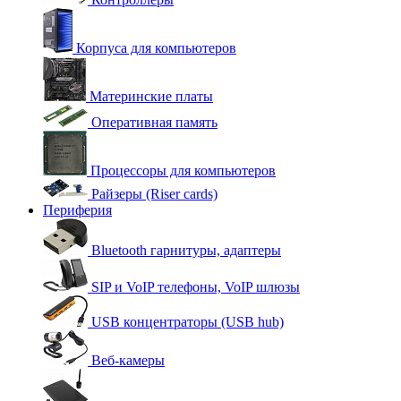
Корпуса для компьютеров
Материнские платы
Оперативная память
Процессоры для компьютеров
Райзеры (Riser cards)
Периферия
Bluetooth гарнитуры, адаптеры
SIP и VoIP телефоны, VoIP шлюзы
USB концентраторы (USB hub)
Веб-камеры