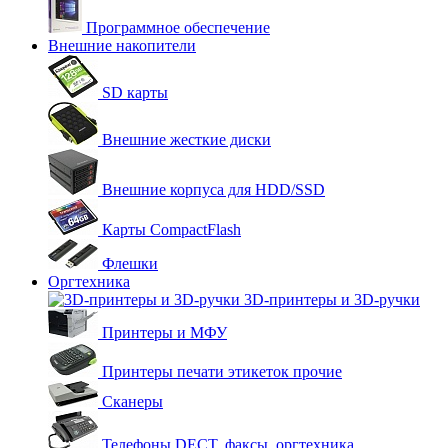
Программное обеспечение
Внешние накопители
SD карты
Внешние жесткие диски
Внешние корпуса для HDD/SSD
Карты CompactFlash
Флешки
Оргтехника
3D-принтеры и 3D-ручки
Принтеры и МФУ
Принтеры печати этикеток прочие
Сканеры
Телефоны DECT, факсы, оргтехника