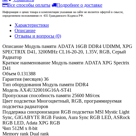
Все способы оплаты
Подробнее о доставке
Информация о ценах товара и комплектации указанная на сайте не является офертой в смысле,
определяемом положениями ст. 435 Гражданского Кодекса РФ.
Характеристики
Описание
Отзывы и вопросы
(0)
Описание
Модуль памяти ADATA 16GB DDR4 UDIMM, XPG
SPECTRIX D41, 3200MHz CL16-20-20, 1.35V, RGB, Серый
Радиатор
Краткое наименование
Модуль памяти ADATA XPG Spectrix
D41
Объем
0.131388
Гарантия (месяцев)
36
Тип оборудования
Модуль памяти DDR4
Модель
AX4U320016G16A-ST41
Пропускная способность памяти
25600 Мб/сек
Цвет подсветки
Многоцветный, RGB, программируемая
подсветка радиаторов
Поддержка синхронизации RGB подсветки
MSI Mystic Light
Sync, GIGABYTE RGB Fusion, Aura Sync RGB LED, ASRock
RGB LED, Adata XPG RGB
Чип
512M x 8-bit
Memory rank
Dual rank