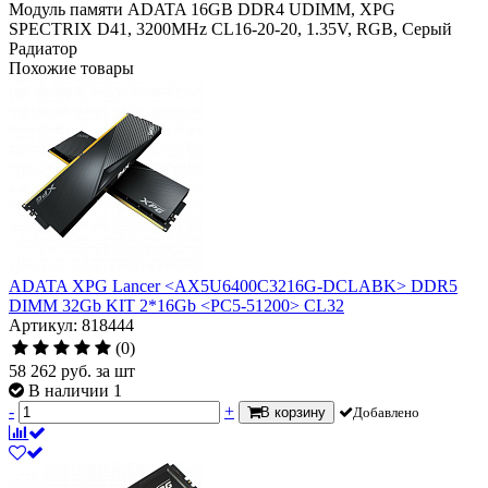
Модуль памяти ADATA 16GB DDR4 UDIMM, XPG
SPECTRIX D41, 3200MHz CL16-20-20, 1.35V, RGB, Серый
Радиатор
Похожие товары
ADATA XPG Lancer <AX5U6400C3216G-DCLABK> DDR5
DIMM 32Gb KIT 2*16Gb <PC5-51200> CL32
Артикул: 818444
(0)
58 262
руб.
за шт
В наличии 1
-
+
В корзину
Добавлено