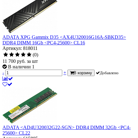
ADATA XPG Gammix D35 <AX4U320016G16A-SBKD35>
DDR4 DIMM 16Gb <PC4-25600> CL16
Артикул: 818011
(0)
11 700
руб.
за шт
В наличии 1
-
+
В корзину
Добавлено
ADATA <AD4U320032G22-SGN> DDR4 DIMM 32Gb <PC4-
25600> CL22