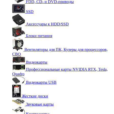
FDD, CD- и DVD-приводы
SSD
Аксессуары к HDD/SSD
Блоки питания
Вентиляторы для ПК, Кулеры для процессоров,
СВО
Видеокарты
Профессиональные карты NVIDIA RTX, Tesla,
Quadro
Видеокарты USB
Жесткие диски
Звуковые карты
Контроллеры