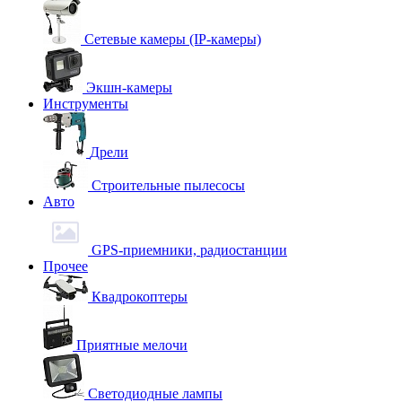
Сетевые камеры (IP-камеры)
Экшн-камеры
Инструменты
Дрели
Строительные пылесосы
Авто
GPS-приемники, радиостанции
Прочее
Квадрокоптеры
Приятные мелочи
Светодиодные лампы