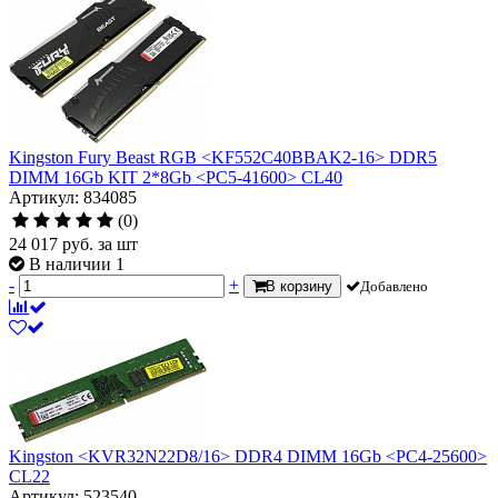
Kingston Fury Beast RGB <KF552C40BBAK2-16> DDR5
DIMM 16Gb KIT 2*8Gb <PC5-41600> CL40
Артикул: 834085
(0)
24 017
руб.
за шт
В наличии 1
-
+
В корзину
Добавлено
Kingston <KVR32N22D8/16> DDR4 DIMM 16Gb <PC4-25600>
CL22
Артикул: 523540