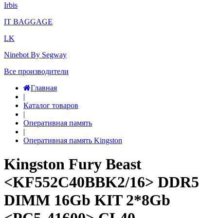
Irbis
IT BAGGAGE
LK
Ninebot By Segway
Все производители
Главная
|
Каталог товаров
|
Оперативная память
|
Оперативная память Kingston
Kingston Fury Beast
<KF552C40BBK2/16> DDR5
DIMM 16Gb KIT 2*8Gb