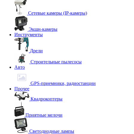
Сетевые камеры (IP-камеры)
Экшн-камеры
Инструменты
Дрели
Строительные пылесосы
Авто
GPS-приемники, радиостанции
Прочее
Квадрокоптеры
Приятные мелочи
Светодиодные лампы