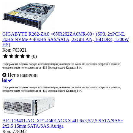
GIGABYTE R262-ZA0 <6NR262ZA0MR-00> (SP3, 2xPCI-E,
2xHS NVMe + 40xHS SAS/SATA, 2xGbLAN, 16DDR4, 1200W
HS)
Код: 763921
(0)
Информация о ценах товара и комплектации указанная на сайте не является офертой в смысле,
определяемом положениями ст. 435 Гражданского Кодекса РФ.
Нет в наличии
Информация о ценах товара и комплектации указанная на сайте не является офертой в смысле,
определяемом положениями ст. 435 Гражданского Кодекса РФ.
AIC CB401-AG_XP1-C401AGXX 4U,6x3,5/2,5 SATA/SAS+
2x2,5 15mm SATA/SAS,Auriga
Код: 778042