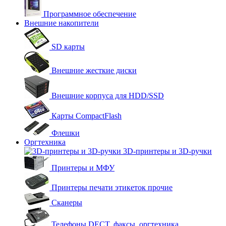
Программное обеспечение
Внешние накопители
SD карты
Внешние жесткие диски
Внешние корпуса для HDD/SSD
Карты CompactFlash
Флешки
Оргтехника
3D-принтеры и 3D-ручки
Принтеры и МФУ
Принтеры печати этикеток прочие
Сканеры
Телефоны DECT, факсы, оргтехника