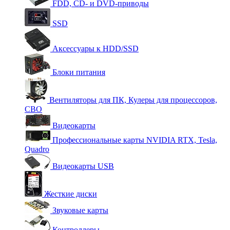
FDD, CD- и DVD-приводы
SSD
Аксессуары к HDD/SSD
Блоки питания
Вентиляторы для ПК, Кулеры для процессоров,
СВО
Видеокарты
Профессиональные карты NVIDIA RTX, Tesla,
Quadro
Видеокарты USB
Жесткие диски
Звуковые карты
Контроллеры