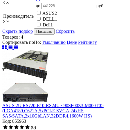
до
руб.
ASUS
2
Производитель
DELL
1
Dell
1
Скрыть подбор
Сбросить
Показать
Товаров:
4
Сортировать по
По
:
Умолчанию
Цене
Рейтингу
ASUS 2U RS720-E10-RS24U <90SF00Z3-M000T0>
(LGA4189,C621A,5xPCI-E,SVGA,24xHS
SAS/SATA,2x10GbLAN,32DDR4,1600W HS)
Код: 855963
(0)