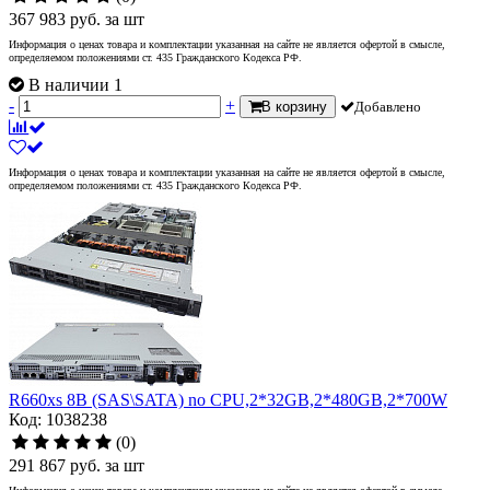
367 983
руб.
за шт
Информация о ценах товара и комплектации указанная на сайте не является офертой в смысле,
определяемом положениями ст. 435 Гражданского Кодекса РФ.
В наличии 1
-
+
В корзину
Добавлено
Информация о ценах товара и комплектации указанная на сайте не является офертой в смысле,
определяемом положениями ст. 435 Гражданского Кодекса РФ.
R660xs 8B (SAS\SATA) no CPU,2*32GB,2*480GB,2*700W
Код: 1038238
(0)
291 867
руб.
за шт