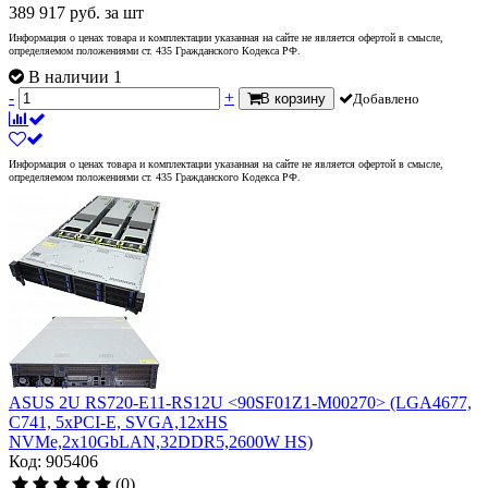
389 917
руб.
за шт
Информация о ценах товара и комплектации указанная на сайте не является офертой в смысле,
определяемом положениями ст. 435 Гражданского Кодекса РФ.
В наличии 1
-
+
В корзину
Добавлено
Информация о ценах товара и комплектации указанная на сайте не является офертой в смысле,
определяемом положениями ст. 435 Гражданского Кодекса РФ.
ASUS 2U RS720-E11-RS12U <90SF01Z1-M00270> (LGA4677,
C741, 5xPCI-E, SVGA,12xHS
NVMe,2x10GbLAN,32DDR5,2600W HS)
Код: 905406
(0)