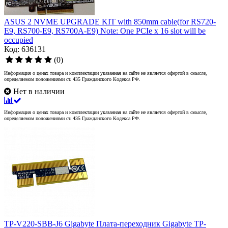
ASUS 2 NVME UPGRADE KIT with 850mm cable(for RS720-
E9, RS700-E9, RS700A-E9) Note: One PCIe x 16 slot will be
occupied
Код: 636131
(0)
Информация о ценах товара и комплектации указанная на сайте не является офертой в смысле,
определяемом положениями ст. 435 Гражданского Кодекса РФ.
Нет в наличии
Информация о ценах товара и комплектации указанная на сайте не является офертой в смысле,
определяемом положениями ст. 435 Гражданского Кодекса РФ.
TP-V220-SBB-J6 Gigabyte Плата-переходник Gigabyte TP-