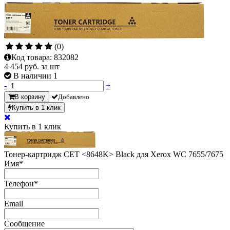
(0)
Код товара:
832082
4 454
руб. за шт
В наличии 1
-
+
В корзину
Добавлено
Купить в 1 клик
Купить в 1 клик
Тонер-картридж CET <8648K> Black для Xerox WC 7655/7675
Имя
*
Телефон
*
Email
Сообщение