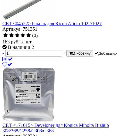
CET <04522> Ракель для Ricoh Aficio 1022/1027
Артикул: 751351
(0)
163
руб.
за шт
В наличии 2
-
+
В корзину
Добавлено
CET <171015> Developer для Konica Minolta Bizhub
308/368/C258/C308/C368