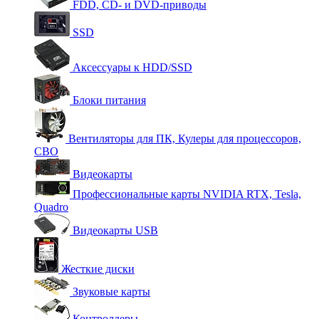
FDD, CD- и DVD-приводы
SSD
Аксессуары к HDD/SSD
Блоки питания
Вентиляторы для ПК, Кулеры для процессоров,
СВО
Видеокарты
Профессиональные карты NVIDIA RTX, Tesla,
Quadro
Видеокарты USB
Жесткие диски
Звуковые карты
Контроллеры