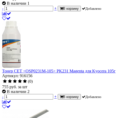
В наличии 1
-
+
В корзину
Добавлено
Тонер CET <OSP0231M-105> PK231 Magenta для Kyocera 105г
Артикул: 916156
(0)
755
руб.
за шт
В наличии 2
-
+
В корзину
Добавлено