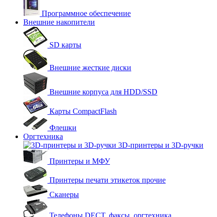
Программное обеспечение
Внешние накопители
SD карты
Внешние жесткие диски
Внешние корпуса для HDD/SSD
Карты CompactFlash
Флешки
Оргтехника
3D-принтеры и 3D-ручки
Принтеры и МФУ
Принтеры печати этикеток прочие
Сканеры
Телефоны DECT, факсы, оргтехника