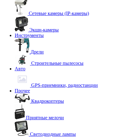
Сетевые камеры (IP-камеры)
Экшн-камеры
Инструменты
Дрели
Строительные пылесосы
Авто
GPS-приемники, радиостанции
Прочее
Квадрокоптеры
Приятные мелочи
Светодиодные лампы