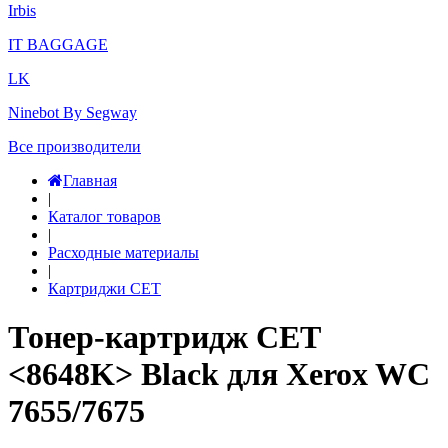
Irbis
IT BAGGAGE
LK
Ninebot By Segway
Все производители
Главная
|
Каталог товаров
|
Расходные материалы
|
Картриджи CET
Тонер-картридж CET
<8648K> Black для Xerox WC
7655/7675