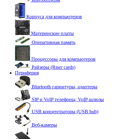
Корпуса для компьютеров
Материнские платы
Оперативная память
Процессоры для компьютеров
Райзеры (Riser cards)
Периферия
Bluetooth гарнитуры, адаптеры
SIP и VoIP телефоны, VoIP шлюзы
USB концентраторы (USB hub)
Веб-камеры