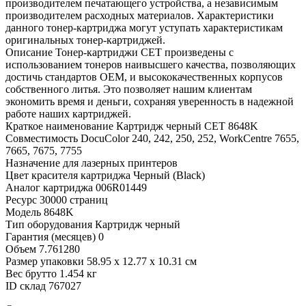
производителем печатающего устройства, а независимым
производителем расходных материалов. Характеристики
данного тонер-картриджа могут уступать характеристикам
оригинальных тонер-картриджей.
Описание
Тонер-картриджи CET произведены с
использованием тонеров наивысшего качества, позволяющих
достичь стандартов OEM, и высококачественных корпусов
собственного литья. Это позволяет нашим клиентам
экономить время и деньги, сохраняя уверенность в надежной
работе наших картриджей.
Краткое наименование
Картридж черный CET 8648K
Совместимость
DocuColor 240, 242, 250, 252, WorkCentre 7655,
7665, 7675, 7755
Назначение
для лазерных принтеров
Цвет красителя картриджа
Черный (Black)
Аналог картриджа
006R01449
Ресурс
30000 страниц
Модель
8648K
Тип оборудования
Картридж черный
Гарантия (месяцев)
0
Объем
7.761280
Размер упаковки
58.95 x 12.77 x 10.31 см
Вес брутто
1.454 кг
ID склад
767027