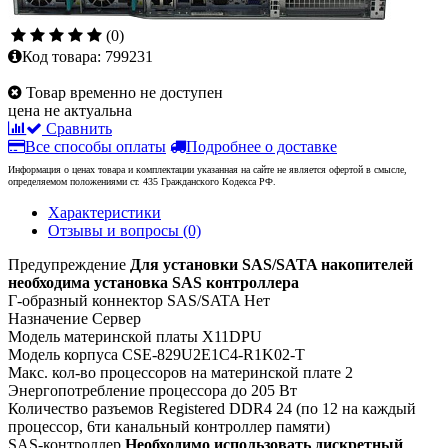
(0)
Код товара:
799231
Товар временно не доступен
цена не актуальна
Сравнить
Все способы оплаты
Подробнее о доставке
Информация о ценах товара и комплектации указанная на сайте не является офертой в смысле,
определяемом положениями ст. 435 Гражданского Кодекса РФ.
Характеристики
Отзывы и вопросы
(0)
Предупреждение
Для установки SAS/SATA накопителей
необходима установка SAS контроллера
Г-образный коннектор SAS/SATA
Нет
Назначение
Сервер
Модель материнской платы
X11DPU
Модель корпуса
CSE-829U2E1C4-R1K02-T
Макс. кол-во процессоров на материнской плате
2
Энергопотребление процессора
до 205 Вт
Количество разъемов Registered DDR4
24 (по 12 на каждый
процессор, 6ти канальный контроллер памяти)
SAS-контроллер
Необходимо использовать дискретный