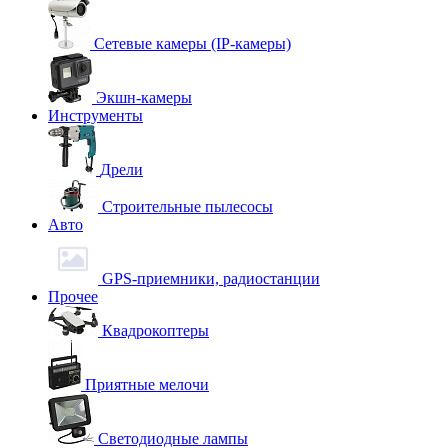
Сетевые камеры (IP-камеры)
Экшн-камеры
Инструменты
Дрели
Строительные пылесосы
Авто
GPS-приемники, радиостанции
Прочее
Квадрокоптеры
Приятные мелочи
Светодиодные лампы