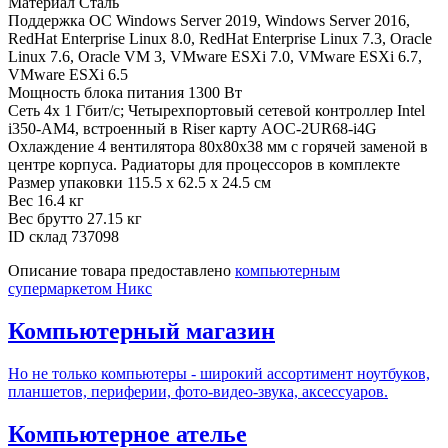
Материал
Сталь
Поддержка ОС
Windows Server 2019, Windows Server 2016,
RedHat Enterprise Linux 8.0, RedHat Enterprise Linux 7.3, Oracle
Linux 7.6, Oracle VM 3, VMware ESXi 7.0, VMware ESXi 6.7,
VMware ESXi 6.5
Мощность блока питания
1300 Вт
Сеть
4x 1 Гбит/с; Четырехпортовый сетевой контроллер Intel
i350-AM4, встроенный в Riser карту AOC-2UR68-i4G
Охлаждение
4 вентилятора 80x80x38 мм с горячей заменой в
центре корпуса. Радиаторы для процессоров в комплекте
Размер упаковки
115.5 x 62.5 x 24.5 см
Вес
16.4 кг
Вес брутто
27.15 кг
ID склад
737098
Описание товара предоставлено
компьютерным
супермаркетом Никс
Компьютерный магазин
Но не только компьютеры - широкий ассортимент ноутбуков,
планшетов, периферии, фото-видео-звука, аксессуаров.
Компьютерное ателье