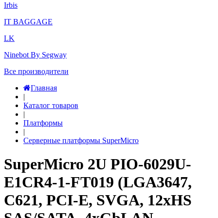
Irbis
IT BAGGAGE
LK
Ninebot By Segway
Все производители
Главная
|
Каталог товаров
|
Платформы
|
Серверные платформы SuperMicro
SuperMicro 2U PIO-6029U-
E1CR4-1-FT019 (LGA3647,
C621, PCI-E, SVGA, 12xHS