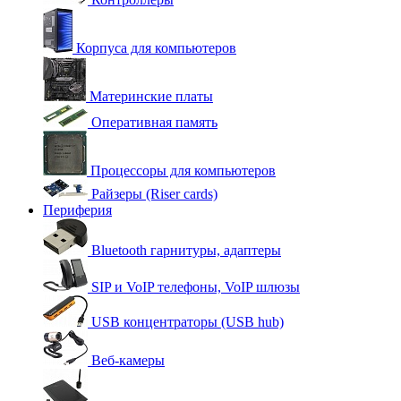
Корпуса для компьютеров
Материнские платы
Оперативная память
Процессоры для компьютеров
Райзеры (Riser cards)
Периферия
Bluetooth гарнитуры, адаптеры
SIP и VoIP телефоны, VoIP шлюзы
USB концентраторы (USB hub)
Веб-камеры