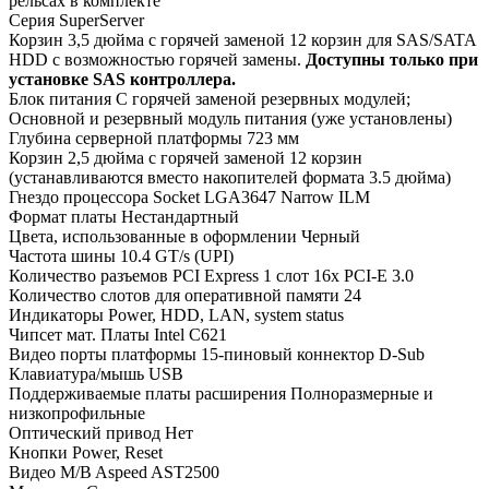
рельсах в комплекте
Серия
SuperServer
Корзин 3,5 дюйма с горячей заменой
12 корзин для SAS/SATA
HDD с возможностью горячей замены.
Доступны только при
установке SAS контроллера.
Блок питания
С горячей заменой резервных модулей;
Основной и резервный модуль питания (уже установлены)
Глубина серверной платформы
723 мм
Корзин 2,5 дюйма с горячей заменой
12 корзин
(устанавливаются вместо накопителей формата 3.5 дюйма)
Гнездо процессора
Socket LGA3647 Narrow ILM
Формат платы
Нестандартный
Цвета, использованные в оформлении
Черный
Частота шины
10.4 GT/s (UPI)
Количество разъемов PCI Express
1 слот 16x PCI-E 3.0
Количество слотов для оперативной памяти
24
Индикаторы
Power, HDD, LAN, system status
Чипсет мат. Платы
Intel C621
Видео порты платформы
15-пиновый коннектор D-Sub
Клавиатура/мышь
USB
Поддерживаемые платы расширения
Полноразмерные и
низкопрофильные
Оптический привод
Нет
Кнопки
Power, Reset
Видео M/B
Aspeed AST2500