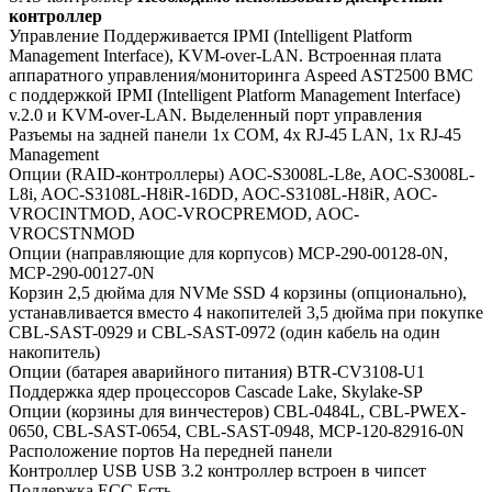
контроллер
Управление
Поддерживается IPMI (Intelligent Platform
Management Interface), KVM-over-LAN. Встроенная плата
аппаратного управления/мониторинга Aspeed AST2500 BMC
с поддержкой IPMI (Intelligent Platform Management Interface)
v.2.0 и KVM-over-LAN. Выделенный порт управления
Разъемы на задней панели
1x COM, 4x RJ-45 LAN, 1x RJ-45
Management
Опции (RAID-контроллеры)
AOC-S3008L-L8e, AOC-S3008L-
L8i, AOC-S3108L-H8iR-16DD, AOC-S3108L-H8iR, AOC-
VROCINTMOD, AOC-VROCPREMOD, AOC-
VROCSTNMOD
Опции (направляющие для корпусов)
MCP-290-00128-0N,
MCP-290-00127-0N
Корзин 2,5 дюйма для NVMe SSD
4 корзины (опционально),
устанавливается вместо 4 накопителей 3,5 дюйма при покупке
CBL-SAST-0929 и CBL-SAST-0972 (один кабель на один
накопитель)
Опции (батарея аварийного питания)
BTR-CV3108-U1
Поддержка ядер процессоров
Cascade Lake, Skylake-SP
Опции (корзины для винчестеров)
CBL-0484L, CBL-PWEX-
0650, CBL-SAST-0654, CBL-SAST-0948, MCP-120-82916-0N
Расположение портов
На передней панели
Контроллер USB
USB 3.2 контроллер встроен в чипсет
Поддержка ECC
Есть