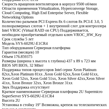
Скорость вращения вентиляторов в корпусе
9500 об/мин
Области применения
Virtualization, Hyperconverge Storage,
Cloud Computing, High End Enterprise Server, Flexible
Networking Options
Количество разъемов PCI Express 8x
6 слотов 8x PCI-E 3.0, 5
полноразмерных слотов + 1 внутренний слот для контроллера
Intel VROC (Virtual RAID on CPU)
Поддерживается,
необходим приобретаемый отдельно ключ VROC_HW_Key
Срок службы
5 лет
Модель
SYS-6029U-E1CR4
Тип оборудования
Серверная платформа
Гарантия (месяцев)
10
Объем
176.859375
Размеры (ширина x высота x глубина)
437 x 89 x 723 мм
BIOS
SPI BIOS, 32 Мбит
Поддержка типов процессоров
Intel серии Xeon Platinum
82xx,Xeon Platinum 81xx ,Xeon Gold 62xx,Xeon Gold 61xx,
Xeon Gold 52xx, Xeon Gold 51xx, Xeon Silver 42xx,Xeon Silver
41xx, Xeon Bronze 32xx, Xeon Bronze 31xx
Звук
Поддержка отсутствует
Краткое наименование
Серверная платформа 2U Supermicro
SuperServer SYS-6029U-E1CR4
Высота
2U
Установка в стойку 19''
Возможна, крепеж на телескопических