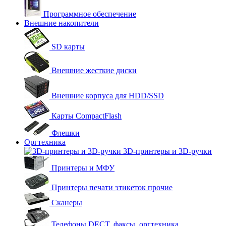
Программное обеспечение
Внешние накопители
SD карты
Внешние жесткие диски
Внешние корпуса для HDD/SSD
Карты CompactFlash
Флешки
Оргтехника
3D-принтеры и 3D-ручки
Принтеры и МФУ
Принтеры печати этикеток прочие
Сканеры
Телефоны DECT, факсы, оргтехника