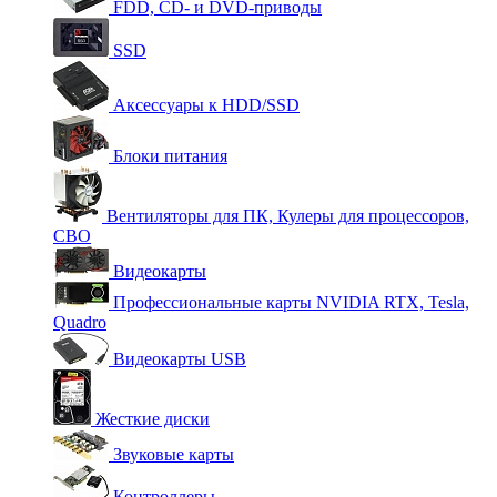
FDD, CD- и DVD-приводы
SSD
Аксессуары к HDD/SSD
Блоки питания
Вентиляторы для ПК, Кулеры для процессоров,
СВО
Видеокарты
Профессиональные карты NVIDIA RTX, Tesla,
Quadro
Видеокарты USB
Жесткие диски
Звуковые карты
Контроллеры