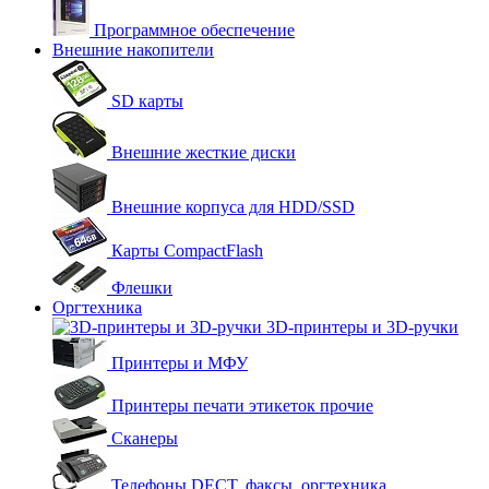
Программное обеспечение
Внешние накопители
SD карты
Внешние жесткие диски
Внешние корпуса для HDD/SSD
Карты CompactFlash
Флешки
Оргтехника
3D-принтеры и 3D-ручки
Принтеры и МФУ
Принтеры печати этикеток прочие
Сканеры
Телефоны DECT, факсы, оргтехника