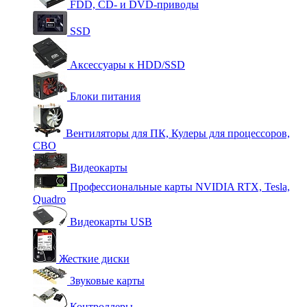
FDD, CD- и DVD-приводы
SSD
Аксессуары к HDD/SSD
Блоки питания
Вентиляторы для ПК, Кулеры для процессоров,
СВО
Видеокарты
Профессиональные карты NVIDIA RTX, Tesla,
Quadro
Видеокарты USB
Жесткие диски
Звуковые карты
Контроллеры