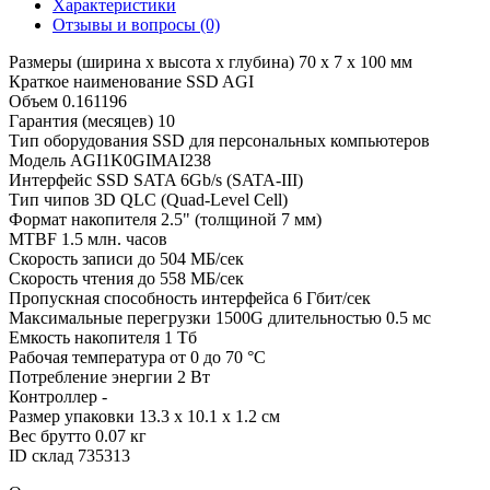
Характеристики
Отзывы и вопросы
(0)
Размеры (ширина x высота x глубина)
70 x 7 x 100 мм
Краткое наименование
SSD AGI
Объем
0.161196
Гарантия (месяцев)
10
Тип оборудования
SSD для персональных компьютеров
Модель
AGI1K0GIMAI238
Интерфейс SSD
SATA 6Gb/s (SATA-III)
Тип чипов
3D QLC (Quad-Level Cell)
Формат накопителя
2.5" (толщиной 7 мм)
MTBF
1.5 млн. часов
Скорость записи
до 504 МБ/сек
Скорость чтения
до 558 МБ/сек
Пропускная способность интерфейса
6 Гбит/сек
Максимальные перегрузки
1500G длительностью 0.5 мс
Емкость накопителя
1 Тб
Рабочая температура
от 0 до 70 °С
Потребление энергии
2 Вт
Контроллер
-
Размер упаковки
13.3 x 10.1 x 1.2 см
Вес брутто
0.07 кг
ID склад
735313