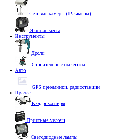
Сетевые камеры (IP-камеры)
Экшн-камеры
Инструменты
Дрели
Строительные пылесосы
Авто
GPS-приемники, радиостанции
Прочее
Квадрокоптеры
Приятные мелочи
Светодиодные лампы