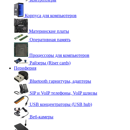
Корпуса для компьютеров
Материнские платы
Оперативная память
Процессоры для компьютеров
Райзеры (Riser cards)
Периферия
Bluetooth гарнитуры, адаптеры
SIP и VoIP телефоны, VoIP шлюзы
USB концентраторы (USB hub)
Веб-камеры