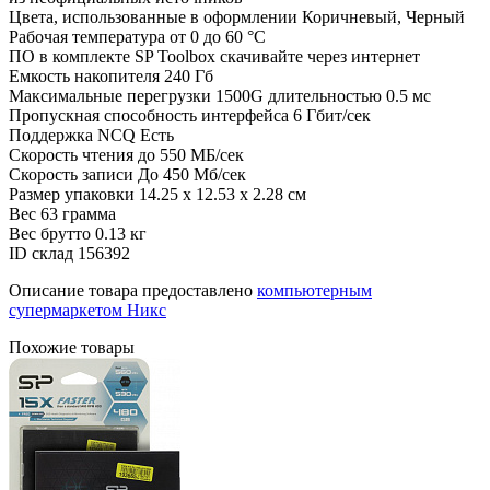
Цвета, использованные в оформлении
Коричневый, Черный
Рабочая температура
от 0 до 60 °C
ПО в комплекте
SP Toolbox скачивайте через интернет
Емкость накопителя
240 Гб
Максимальные перегрузки
1500G длительностью 0.5 мс
Пропускная способность интерфейса
6 Гбит/сек
Поддержка NCQ
Есть
Скорость чтения
до 550 МБ/сек
Скорость записи
До 450 Мб/сек
Размер упаковки
14.25 x 12.53 x 2.28 см
Вес
63 грамма
Вес брутто
0.13 кг
ID склад
156392
Описание товара предоставлено
компьютерным
супермаркетом Никс
Похожие товары