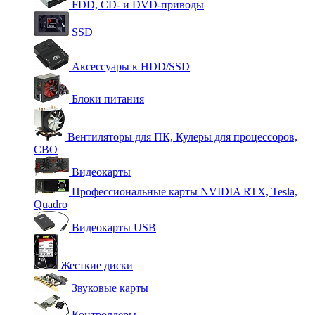
FDD, CD- и DVD-приводы
SSD
Аксессуары к HDD/SSD
Блоки питания
Вентиляторы для ПК, Кулеры для процессоров,
СВО
Видеокарты
Профессиональные карты NVIDIA RTX, Tesla,
Quadro
Видеокарты USB
Жесткие диски
Звуковые карты
Контроллеры