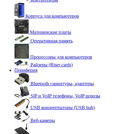
Корпуса для компьютеров
Материнские платы
Оперативная память
Процессоры для компьютеров
Райзеры (Riser cards)
Периферия
Bluetooth гарнитуры, адаптеры
SIP и VoIP телефоны, VoIP шлюзы
USB концентраторы (USB hub)
Веб-камеры