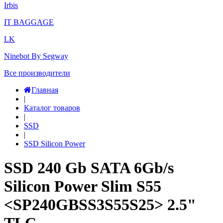
Irbis
IT BAGGAGE
LK
Ninebot By Segway
Все производители
Главная
|
Каталог товаров
|
SSD
|
SSD Silicon Power
SSD 240 Gb SATA 6Gb/s
Silicon Power Slim S55
<SP240GBSS3S55S25> 2.5"