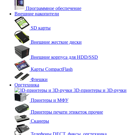
Программное обеспечение
Внешние накопители
SD карты
Внешние жесткие диски
Внешние корпуса для HDD/SSD
Карты CompactFlash
Флешки
Оргтехника
3D-принтеры и 3D-ручки
Принтеры и МФУ
Принтеры печати этикеток прочие
Сканеры
Телефоны DECT, факсы, оргтехника