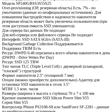
Модель
SP240GBSS3S55S25
Over-provisioning (OP, резервная область)
Есть. 7% - по
умолчанию (данные из неофициальных источников). Для
повышения быстродействия и надежности накопителя
резервная область может быть увеличена пользователем (при
этом доступная емкость SSD уменьшится).
Для сервера баз данных
Не подходит
Для веб-сервера или файлового сервера
Не подходит
Интерфейс SSD
SATA 6Gb/s (SATA-III)
Background Garbage Collection
Поддерживается
Поддержка TRIM
Есть
Ресурс DWPD
0.48 перезапись всего объема накопителя в день
(DWPD - Drive Writes Per Day)
Ресурс SSD
125 TBW
Тип чипов
TLC (Triple Level Cell) с двумерной (планарной,
"плоской") структурой
Формат накопителя
2.5" (толщиной 7 мм)
Опции (можно приобрести дополнительно)
Адаптер для
установки SSD накопителя в отсек 3.5"
MTBF
1.5 млн. часов
Размеры (ширина x высота x глубина)
70 x 7 x 100 мм
Краткое наименование
SSD Silicon Power Slim S55
Серия
Slim S55
Контроллер
Phison PS3108-S8 или SandForce SF-2281 - данные
из неофициальных источников