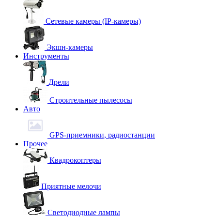
Сетевые камеры (IP-камеры)
Экшн-камеры
Инструменты
Дрели
Строительные пылесосы
Авто
GPS-приемники, радиостанции
Прочее
Квадрокоптеры
Приятные мелочи
Светодиодные лампы