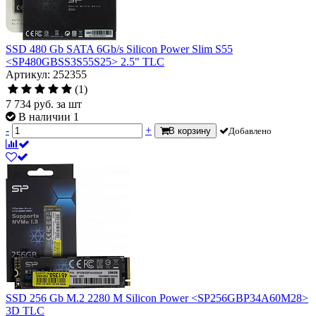
SSD 480 Gb SATA 6Gb/s Silicon Power Slim S55
<SP480GBSS3S55S25> 2.5" TLC
Артикул: 252355
(1)
7 734
руб.
за шт
В наличии 1
-
+
В корзину
Добавлено
SSD 256 Gb M.2 2280 M Silicon Power <SP256GBP34A60M28>
3D TLC