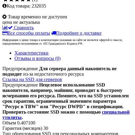
Код товара:
232035
Товар временно не доступен
цена не актуальна
Сравнить
Все способы оплаты
Подробнее о доставке
Информация о ценах товара и комплектации указанная на сайте не является офертой в смысле,
определяемом положениями ст. 435 Гражданского Кодекса РФ.
Характеристики
Отзывы и вопросы
(0)
Предупреждение
Для сервера данный накопитель не
подходит
из-за недостаточного ресурса
Ссылка на SSD для серверов
Предупреждение
Нецелевое использование SSD
накопителя, например, майнинг, приводит к быстрому
исчерпанию его ресурса. Помните, что на SSD установлен
срок гарантии, ограниченный значением параметра
"Ресурс в TBW" или "Ресурс DWPD" в спецификации.
Проверить состояние SSD можно с помощью
специальной
утилиты
.
Объем
0.407100
Гарантия (месяцев)
30
Тип оборудования
SSD для персональных компьютеров