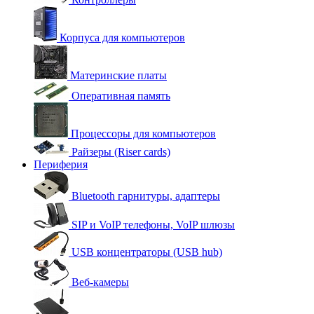
Корпуса для компьютеров
Материнские платы
Оперативная память
Процессоры для компьютеров
Райзеры (Riser cards)
Периферия
Bluetooth гарнитуры, адаптеры
SIP и VoIP телефоны, VoIP шлюзы
USB концентраторы (USB hub)
Веб-камеры