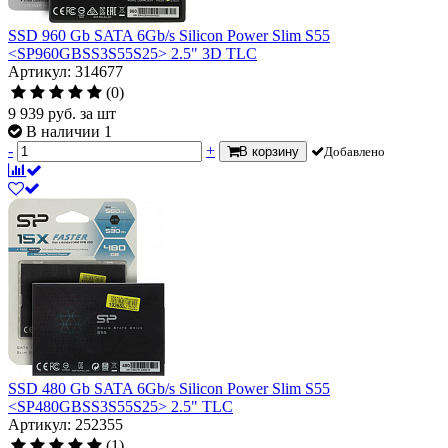
SSD 960 Gb SATA 6Gb/s Silicon Power Slim S55
<SP960GBSS3S55S25> 2.5" 3D TLC
Артикул: 314677
(0)
9 939
руб.
за шт
В наличии 1
-
+
В корзину
Добавлено
SSD 480 Gb SATA 6Gb/s Silicon Power Slim S55
<SP480GBSS3S55S25> 2.5" TLC
Артикул: 252355
(1)