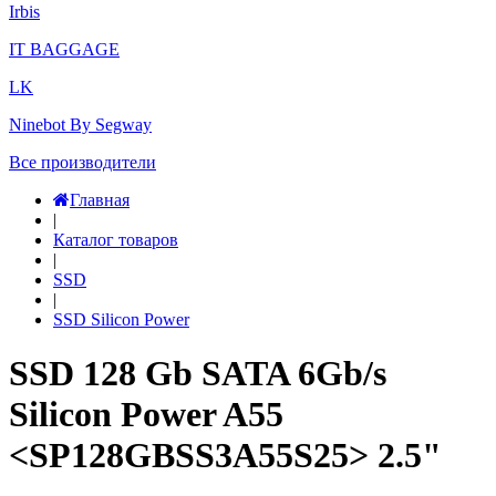
Irbis
IT BAGGAGE
LK
Ninebot By Segway
Все производители
Главная
|
Каталог товаров
|
SSD
|
SSD Silicon Power
SSD 128 Gb SATA 6Gb/s
Silicon Power A55
<SP128GBSS3A55S25> 2.5"