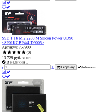
SSD 1 Tb M.2 2280 M Silicon Power UD90
<SP01KGBP44UD9005>
Артикул: 757900
(0)
13 729
руб.
за шт
В наличии 1
-
+
В корзину
Добавлено