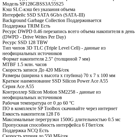
Модель
SP128GBSS3A55S25
Кэш
SLC-кэш без указания объема
Интерфейс SSD
SATA 6Gb/s (SATA-III)
Background Garbage Collection
Поддерживается
Поддержка TRIM
Есть
Ресурс DWPD
0.46 перезапись всего объема накопителя в день
(DWPD - Drive Writes Per Day)
Ресурс SSD
128 TBW
Тип чипов
3D TLC (Triple Level Cell) - данные из
неофициальных источников
Формат накопителя
2.5" (толщиной 7 мм)
MTBF
1.5 млн. часов
Скорость записи
До 420 МБ/сек
Размеры (ширина x высота x глубина)
70 x 7 x 100 мм
Краткое наименование
SSD Silicon Power Ace A55
Серия
Ace A55
Контроллер
Silicon Motion SM2258 - данные из
неофициальных источников
Рабочая температура
от 0 до 60 °C
ПО в комплекте
SP Toolbox скачивайте через интернет
Емкость накопителя
128 Гб
Максимальные перегрузки
1500G длительностью 0.5 мс
Пропускная способность интерфейса
6 Гбит/сек
Поддержка NCQ
Есть
Скорость чтения
до 550 МБ/сек