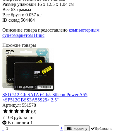
Размер упаковки
16 x 12.5 x 1.04 см
Вес
63 грамма
Вес брутто
0.057 кг
ID склад
504484
Описание товара предоставлено
компьютерным
супермаркетом Никс
Похожие товары
SSD 512 Gb SATA 6Gb/s Silicon Power A55
<SP512GBSS3A55S25> 2.5"
Артикул: 551578
(0)
7 103
руб.
за шт
В наличии 1
-
+
В корзину
Добавлено