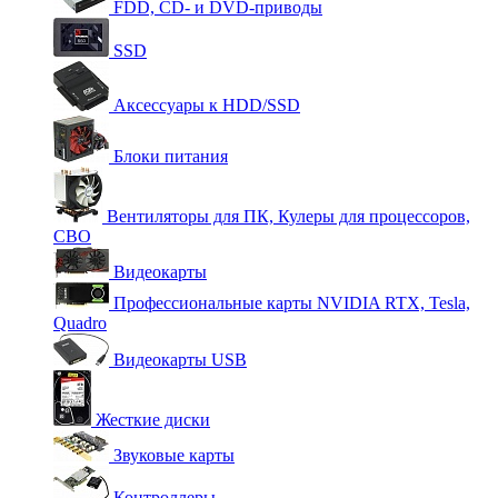
FDD, CD- и DVD-приводы
SSD
Аксессуары к HDD/SSD
Блоки питания
Вентиляторы для ПК, Кулеры для процессоров,
СВО
Видеокарты
Профессиональные карты NVIDIA RTX, Tesla,
Quadro
Видеокарты USB
Жесткие диски
Звуковые карты
Контроллеры