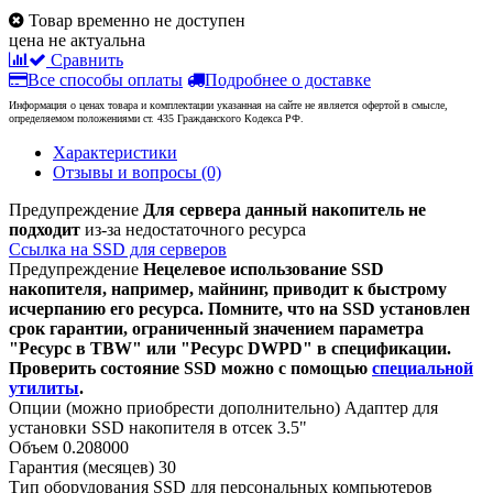
Товар временно не доступен
цена не актуальна
Сравнить
Все способы оплаты
Подробнее о доставке
Информация о ценах товара и комплектации указанная на сайте не является офертой в смысле,
определяемом положениями ст. 435 Гражданского Кодекса РФ.
Характеристики
Отзывы и вопросы
(0)
Предупреждение
Для сервера данный накопитель не
подходит
из-за недостаточного ресурса
Ссылка на SSD для серверов
Предупреждение
Нецелевое использование SSD
накопителя, например, майнинг, приводит к быстрому
исчерпанию его ресурса. Помните, что на SSD установлен
срок гарантии, ограниченный значением параметра
"Ресурс в TBW" или "Ресурс DWPD" в спецификации.
Проверить состояние SSD можно с помощью
специальной
утилиты
.
Опции (можно приобрести дополнительно)
Адаптер для
установки SSD накопителя в отсек 3.5"
Объем
0.208000
Гарантия (месяцев)
30
Тип оборудования
SSD для персональных компьютеров