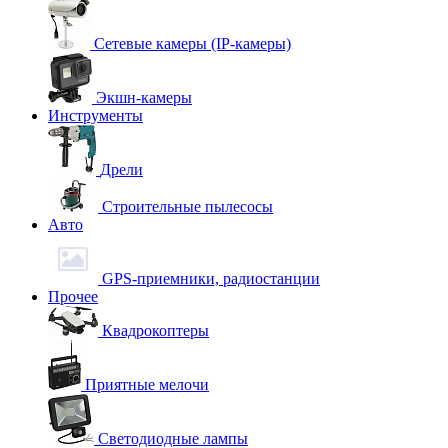
Сетевые камеры (IP-камеры)
Экшн-камеры
Инструменты
Дрели
Строительные пылесосы
Авто
GPS-приемники, радиостанции
Прочее
Квадрокоптеры
Приятные мелочи
Светодиодные лампы