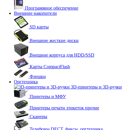
Программное обеспечение
Внешние накопители
SD карты
Внешние жесткие диски
Внешние корпуса для HDD/SSD
Карты CompactFlash
Флешки
Оргтехника
3D-принтеры и 3D-ручки
Принтеры и МФУ
Принтеры печати этикеток прочие
Сканеры
Телефоны DECT, факсы, оргтехника