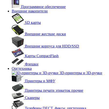
Программное обеспечение
Внешние накопители
SD карты
Внешние жесткие диски
Внешние корпуса для HDD/SSD
Карты CompactFlash
Флешки
Оргтехника
3D-принтеры и 3D-ручки
Принтеры и МФУ
Принтеры печати этикеток прочие
Сканеры
Телефоны DECT, факсы, оргтехника