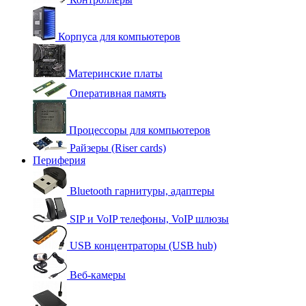
Корпуса для компьютеров
Материнские платы
Оперативная память
Процессоры для компьютеров
Райзеры (Riser cards)
Периферия
Bluetooth гарнитуры, адаптеры
SIP и VoIP телефоны, VoIP шлюзы
USB концентраторы (USB hub)
Веб-камеры