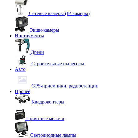
Сетевые камеры (IP-камеры)
Экшн-камеры
Инструменты
Дрели
Строительные пылесосы
Авто
GPS-приемники, радиостанции
Прочее
Квадрокоптеры
Приятные мелочи
Светодиодные лампы