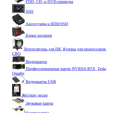
FDD, CD- и DVD-приводы
SSD
Аксессуары к HDD/SSD
Блоки питания
Вентиляторы для ПК, Кулеры для процессоров,
СВО
Видеокарты
Профессиональные карты NVIDIA RTX, Tesla,
Quadro
Видеокарты USB
Жесткие диски
Звуковые карты
Контроллеры