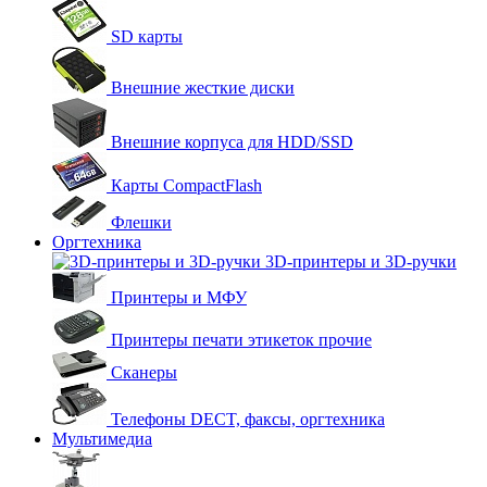
SD карты
Внешние жесткие диски
Внешние корпуса для HDD/SSD
Карты CompactFlash
Флешки
Оргтехника
3D-принтеры и 3D-ручки
Принтеры и МФУ
Принтеры печати этикеток прочие
Сканеры
Телефоны DECT, факсы, оргтехника
Мультимедиа