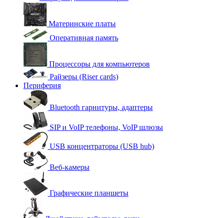
Материнские платы
Оперативная память
Процессоры для компьютеров
Райзеры (Riser cards)
Периферия
Bluetooth гарнитуры, адаптеры
SIP и VoIP телефоны, VoIP шлюзы
USB концентраторы (USB hub)
Веб-камеры
Графические планшеты