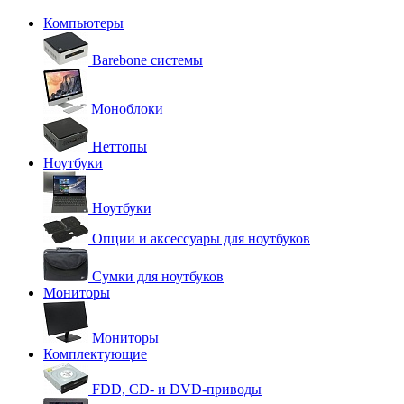
Компьютеры
Barebone системы
Моноблоки
Неттопы
Ноутбуки
Ноутбуки
Опции и аксессуары для ноутбуков
Сумки для ноутбуков
Мониторы
Мониторы
Комплектующие
FDD, CD- и DVD-приводы