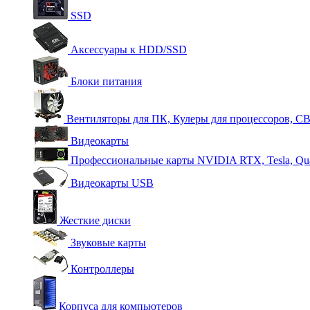
SSD
Аксессуары к HDD/SSD
Блоки питания
Вентиляторы для ПК, Кулеры для процессоров, С
Видеокарты
Профессиональные карты NVIDIA RTX, Tesla, Qu
Видеокарты USB
Жесткие диски
Звуковые карты
Контроллеры
Корпуса для компьютеров