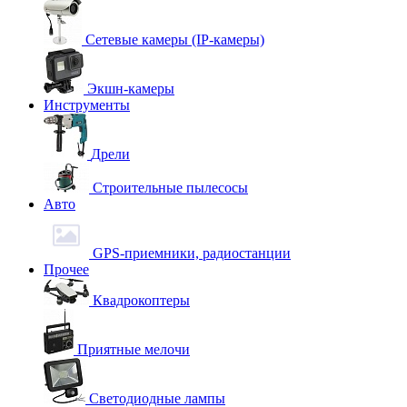
Сетевые камеры (IP-камеры)
Экшн-камеры
Инструменты
Дрели
Строительные пылесосы
Авто
GPS-приемники, радиостанции
Прочее
Квадрокоптеры
Приятные мелочи
Светодиодные лампы