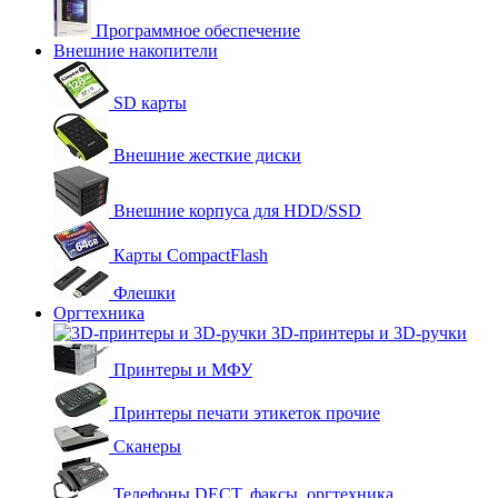
Программное обеспечение
Внешние накопители
SD карты
Внешние жесткие диски
Внешние корпуса для HDD/SSD
Карты CompactFlash
Флешки
Оргтехника
3D-принтеры и 3D-ручки
Принтеры и МФУ
Принтеры печати этикеток прочие
Сканеры
Телефоны DECT, факсы, оргтехника