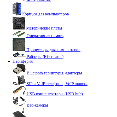
Корпуса для компьютеров
Материнские платы
Оперативная память
Процессоры для компьютеров
Райзеры (Riser cards)
Периферия
Bluetooth гарнитуры, адаптеры
SIP и VoIP телефоны, VoIP шлюзы
USB концентраторы (USB hub)
Веб-камеры