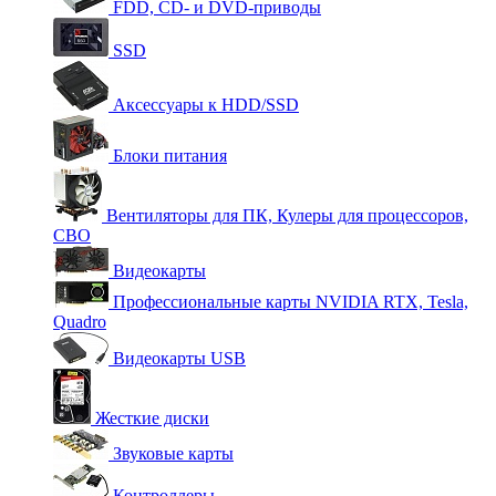
FDD, CD- и DVD-приводы
SSD
Аксессуары к HDD/SSD
Блоки питания
Вентиляторы для ПК, Кулеры для процессоров,
СВО
Видеокарты
Профессиональные карты NVIDIA RTX, Tesla,
Quadro
Видеокарты USB
Жесткие диски
Звуковые карты
Контроллеры