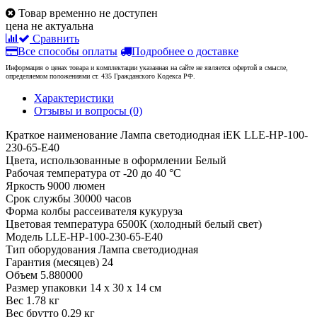
Товар временно не доступен
цена не актуальна
Сравнить
Все способы оплаты
Подробнее о доставке
Информация о ценах товара и комплектации указанная на сайте не является офертой в смысле,
определяемом положениями ст. 435 Гражданского Кодекса РФ.
Характеристики
Отзывы и вопросы
(0)
Краткое наименование
Лампа светодиодная iEK LLE-HP-100-
230-65-E40
Цвета, использованные в оформлении
Белый
Рабочая температура
от -20 до 40 °C
Яркость
9000 люмен
Срок службы
30000 часов
Форма колбы рассеивателя
кукуруза
Цветовая температура
6500К (холодный белый свет)
Модель
LLE-HP-100-230-65-E40
Тип оборудования
Лампа светодиодная
Гарантия (месяцев)
24
Объем
5.880000
Размер упаковки
14 x 30 x 14 см
Вес
1.78 кг
Вес брутто
0.29 кг