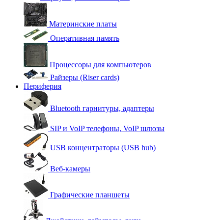
Материнские платы
Оперативная память
Процессоры для компьютеров
Райзеры (Riser cards)
Периферия
Bluetooth гарнитуры, адаптеры
SIP и VoIP телефоны, VoIP шлюзы
USB концентраторы (USB hub)
Веб-камеры
Графические планшеты