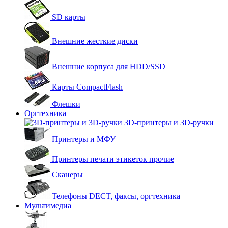
SD карты
Внешние жесткие диски
Внешние корпуса для HDD/SSD
Карты CompactFlash
Флешки
Оргтехника
3D-принтеры и 3D-ручки
Принтеры и МФУ
Принтеры печати этикеток прочие
Сканеры
Телефоны DECT, факсы, оргтехника
Мультимедиа