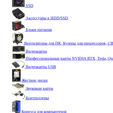
SSD
Аксессуары к HDD/SSD
Блоки питания
Вентиляторы для ПК, Кулеры для процессоров, С
Видеокарты
Профессиональные карты NVIDIA RTX, Tesla, Qu
Видеокарты USB
Жесткие диски
Звуковые карты
Контроллеры
Корпуса для компьютеров