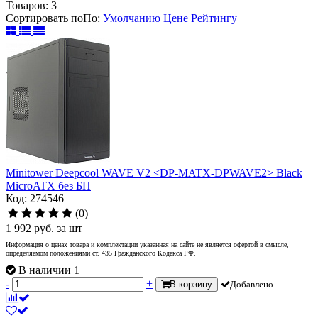
Товаров:
3
Сортировать по
По
:
Умолчанию
Цене
Рейтингу
Minitower Deepcool WAVE V2 <DP-MATX-DPWAVE2> Black
MicroATX без БП
Код: 274546
(0)
1 992
руб.
за шт
Информация о ценах товара и комплектации указанная на сайте не является офертой в смысле,
определяемом положениями ст. 435 Гражданского Кодекса РФ.
В наличии 1
-
+
В корзину
Добавлено