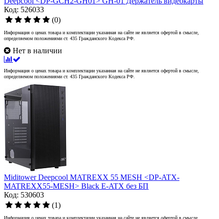
Deepcool <DP-GCH2-GH01> GH-01 Держатель видеокарты
Код: 526033
(0)
Информация о ценах товара и комплектации указанная на сайте не является офертой в смысле,
определяемом положениями ст. 435 Гражданского Кодекса РФ.
Нет в наличии
Информация о ценах товара и комплектации указанная на сайте не является офертой в смысле,
определяемом положениями ст. 435 Гражданского Кодекса РФ.
Miditower Deepcool MATREXX 55 MESH <DP-ATX-
MATREXX55-MESH> Black E-ATX без БП
Код: 530603
(1)
Информация о ценах товара и комплектации указанная на сайте не является офертой в смысле,