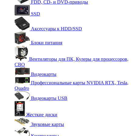
FDD, CD- и DVD-приводы
SSD
Аксессуары к HDD/SSD
Блоки питания
Вентиляторы для ПК, Кулеры для процессоров,
СВО
Видеокарты
Профессиональные карты NVIDIA RTX, Tesla,
Quadro
Видеокарты USB
Жесткие диски
Звуковые карты
Контроллеры