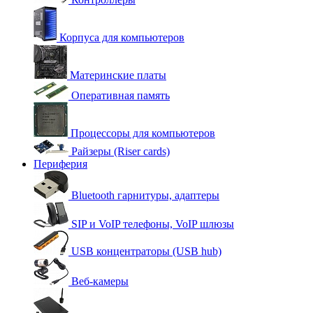
Корпуса для компьютеров
Материнские платы
Оперативная память
Процессоры для компьютеров
Райзеры (Riser cards)
Периферия
Bluetooth гарнитуры, адаптеры
SIP и VoIP телефоны, VoIP шлюзы
USB концентраторы (USB hub)
Веб-камеры