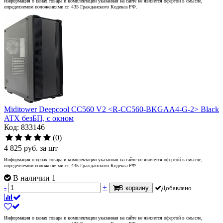
Информация о ценах товара и комплектации указанная на сайте не является офертой в смысле,
определяемом положениями ст. 435 Гражданского Кодекса РФ.
Miditower Deepcool CC560 V2 <R-CC560-BKGAA4-G-2> Black
ATX безБП, с окном
Код: 833146
(0)
4 825
руб.
за шт
Информация о ценах товара и комплектации указанная на сайте не является офертой в смысле,
определяемом положениями ст. 435 Гражданского Кодекса РФ.
В наличии 1
-
+
В корзину
Добавлено
Информация о ценах товара и комплектации указанная на сайте не является офертой в смысле,