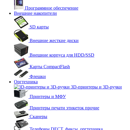
Программное обеспечение
Внешние накопители
SD карты
Внешние жесткие диски
Внешние корпуса для HDD/SSD
Карты CompactFlash
Флешки
Оргтехника
3D-принтеры и 3D-ручки
Принтеры и МФУ
Принтеры печати этикеток прочие
Сканеры
Телефоны DECT, факсы, оргтехника