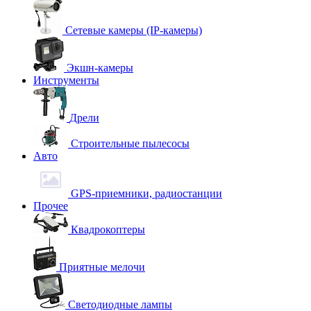
Сетевые камеры (IP-камеры)
Экшн-камеры
Инструменты
Дрели
Строительные пылесосы
Авто
GPS-приемники, радиостанции
Прочее
Квадрокоптеры
Приятные мелочи
Светодиодные лампы