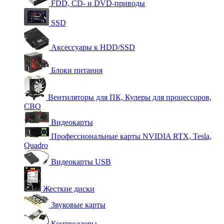
FDD, CD- и DVD-приводы
SSD
Аксессуары к HDD/SSD
Блоки питания
Вентиляторы для ПК, Кулеры для процессоров,
СВО
Видеокарты
Профессиональные карты NVIDIA RTX, Tesla,
Quadro
Видеокарты USB
Жесткие диски
Звуковые карты
Контроллеры