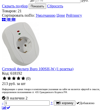
до
руб.
Скрыть подбор
Сбросить
Показать
Товаров:
21
Сортировать по
По
:
Умолчанию
Цене
Рейтингу
Сетевой фильтр Buro 100SH-W (1 розетка)
Код: 618192
(0)
213
руб.
за шт
Информация о ценах товара и комплектации указанная на сайте не является офертой в смысле,
определяемом положениями ст. 435 Гражданского Кодекса РФ.
В наличии 2
-
+
В корзину
Добавлено