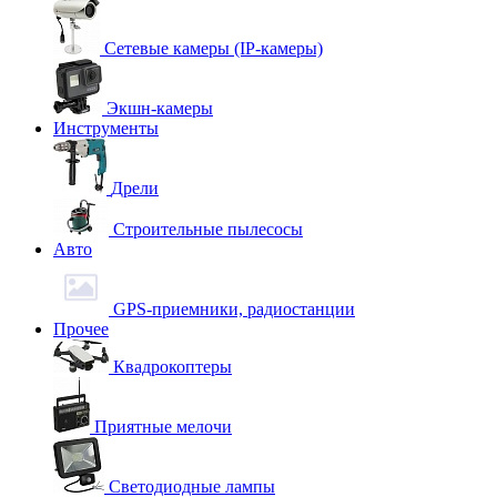
Сетевые камеры (IP-камеры)
Экшн-камеры
Инструменты
Дрели
Строительные пылесосы
Авто
GPS-приемники, радиостанции
Прочее
Квадрокоптеры
Приятные мелочи
Светодиодные лампы