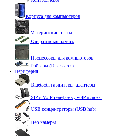
Корпуса для компьютеров
Материнские платы
Оперативная память
Процессоры для компьютеров
Райзеры (Riser cards)
Периферия
Bluetooth гарнитуры, адаптеры
SIP и VoIP телефоны, VoIP шлюзы
USB концентраторы (USB hub)
Веб-камеры