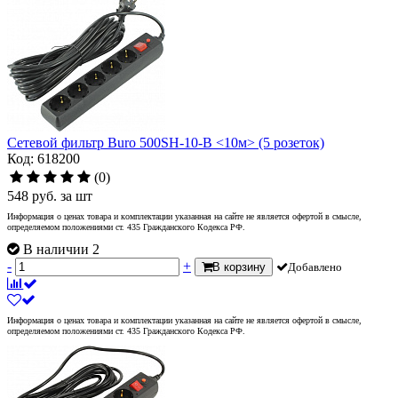
Сетевой фильтр Buro 500SH-10-B <10м> (5 розеток)
Код: 618200
(0)
548
руб.
за шт
Информация о ценах товара и комплектации указанная на сайте не является офертой в смысле,
определяемом положениями ст. 435 Гражданского Кодекса РФ.
В наличии 2
-
+
В корзину
Добавлено
Информация о ценах товара и комплектации указанная на сайте не является офертой в смысле,
определяемом положениями ст. 435 Гражданского Кодекса РФ.