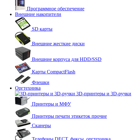
Программное обеспечение
Внешние накопители
SD карты
Внешние жесткие диски
Внешние корпуса для HDD/SSD
Карты CompactFlash
Флешки
Оргтехника
3D-принтеры и 3D-ручки
Принтеры и МФУ
Принтеры печати этикеток прочие
Сканеры
Телефоны DECT, факсы, оргтехника