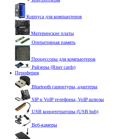
Корпуса для компьютеров
Материнские платы
Оперативная память
Процессоры для компьютеров
Райзеры (Riser cards)
Периферия
Bluetooth гарнитуры, адаптеры
SIP и VoIP телефоны, VoIP шлюзы
USB концентраторы (USB hub)
Веб-камеры