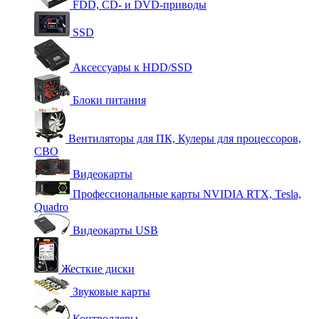
FDD, CD- и DVD-приводы
SSD
Аксессуары к HDD/SSD
Блоки питания
Вентиляторы для ПК, Кулеры для процессоров,
СВО
Видеокарты
Профессиональные карты NVIDIA RTX, Tesla,
Quadro
Видеокарты USB
Жесткие диски
Звуковые карты
Контроллеры