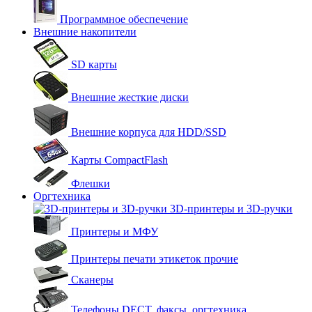
Программное обеспечение
Внешние накопители
SD карты
Внешние жесткие диски
Внешние корпуса для HDD/SSD
Карты CompactFlash
Флешки
Оргтехника
3D-принтеры и 3D-ручки
Принтеры и МФУ
Принтеры печати этикеток прочие
Сканеры
Телефоны DECT, факсы, оргтехника