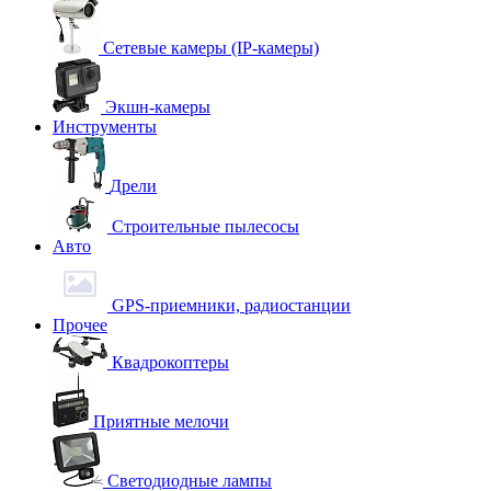
Сетевые камеры (IP-камеры)
Экшн-камеры
Инструменты
Дрели
Строительные пылесосы
Авто
GPS-приемники, радиостанции
Прочее
Квадрокоптеры
Приятные мелочи
Светодиодные лампы