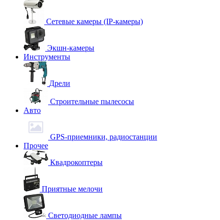
Сетевые камеры (IP-камеры)
Экшн-камеры
Инструменты
Дрели
Строительные пылесосы
Авто
GPS-приемники, радиостанции
Прочее
Квадрокоптеры
Приятные мелочи
Светодиодные лампы