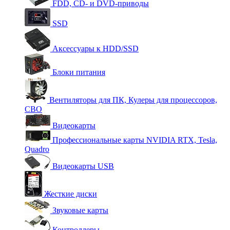
FDD, CD- и DVD-приводы
SSD
Аксессуары к HDD/SSD
Блоки питания
Вентиляторы для ПК, Кулеры для процессоров,
СВО
Видеокарты
Профессиональные карты NVIDIA RTX, Tesla,
Quadro
Видеокарты USB
Жесткие диски
Звуковые карты
Контроллеры