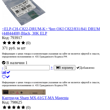
<ELP-CH-C822-DRUM-K> Чип OKI C822/831/841 DRUM
(44844408) Black, 30K ELP
Код: 793917
(0)
371
руб.
за шт
Информация о ценах товара и комплектации указанная на сайте не является офертой в смысле,
определяемом положениями ст. 435 Гражданского Кодекса РФ.
В наличии 1
-
+
В корзину
Добавлено
Информация о ценах товара и комплектации указанная на сайте не является офертой в смысле,
определяемом положениями ст. 435 Гражданского Кодекса РФ.
Картридж Sharp MX-61GT-MA Magenta
Код: 798625
(0)