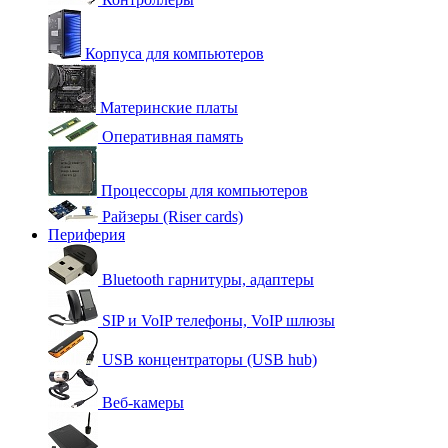
Корпуса для компьютеров
Материнские платы
Оперативная память
Процессоры для компьютеров
Райзеры (Riser cards)
Периферия
Bluetooth гарнитуры, адаптеры
SIP и VoIP телефоны, VoIP шлюзы
USB концентраторы (USB hub)
Веб-камеры