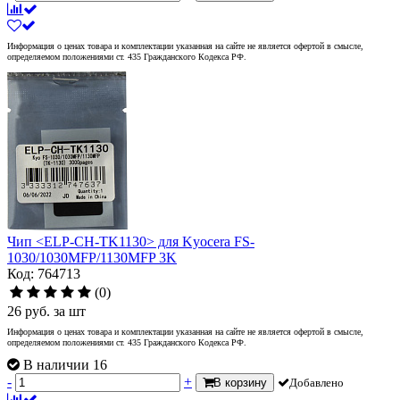
Информация о ценах товара и комплектации указанная на сайте не является офертой в смысле,
определяемом положениями ст. 435 Гражданского Кодекса РФ.
Чип <ELP-CH-TK1130> для Kyocera FS-
1030/1030MFP/1130MFP 3K
Код: 764713
(0)
26
руб.
за шт
Информация о ценах товара и комплектации указанная на сайте не является офертой в смысле,
определяемом положениями ст. 435 Гражданского Кодекса РФ.
В наличии 16
-
+
В корзину
Добавлено