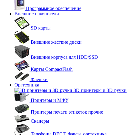
Программное обеспечение
Внешние накопители
SD карты
Внешние жесткие диски
Внешние корпуса для HDD/SSD
Карты CompactFlash
Флешки
Оргтехника
3D-принтеры и 3D-ручки
Принтеры и МФУ
Принтеры печати этикеток прочие
Сканеры
Телефоны DECT, факсы, оргтехника