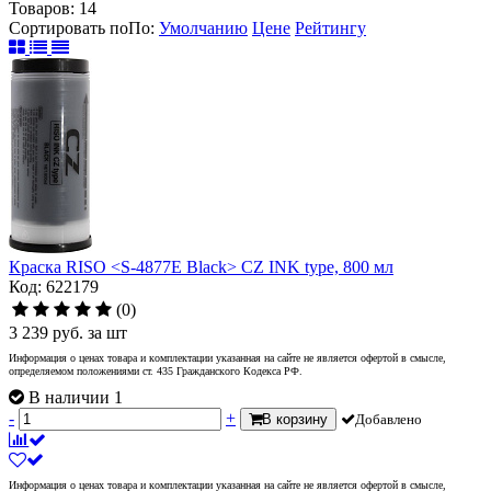
Товаров:
14
Сортировать по
По
:
Умолчанию
Цене
Рейтингу
Краска RISO <S-4877E Black> СZ INK type, 800 мл
Код: 622179
(0)
3 239
руб.
за шт
Информация о ценах товара и комплектации указанная на сайте не является офертой в смысле,
определяемом положениями ст. 435 Гражданского Кодекса РФ.
В наличии 1
-
+
В корзину
Добавлено
Информация о ценах товара и комплектации указанная на сайте не является офертой в смысле,