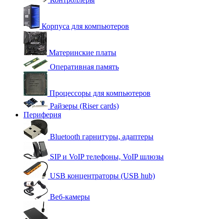
Корпуса для компьютеров
Материнские платы
Оперативная память
Процессоры для компьютеров
Райзеры (Riser cards)
Периферия
Bluetooth гарнитуры, адаптеры
SIP и VoIP телефоны, VoIP шлюзы
USB концентраторы (USB hub)
Веб-камеры