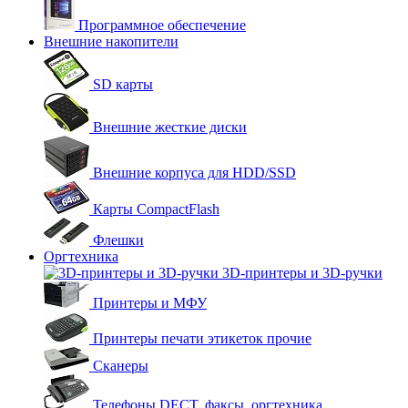
Программное обеспечение
Внешние накопители
SD карты
Внешние жесткие диски
Внешние корпуса для HDD/SSD
Карты CompactFlash
Флешки
Оргтехника
3D-принтеры и 3D-ручки
Принтеры и МФУ
Принтеры печати этикеток прочие
Сканеры
Телефоны DECT, факсы, оргтехника