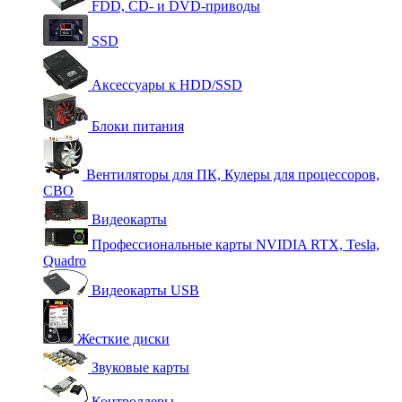
FDD, CD- и DVD-приводы
SSD
Аксессуары к HDD/SSD
Блоки питания
Вентиляторы для ПК, Кулеры для процессоров,
СВО
Видеокарты
Профессиональные карты NVIDIA RTX, Tesla,
Quadro
Видеокарты USB
Жесткие диски
Звуковые карты
Контроллеры