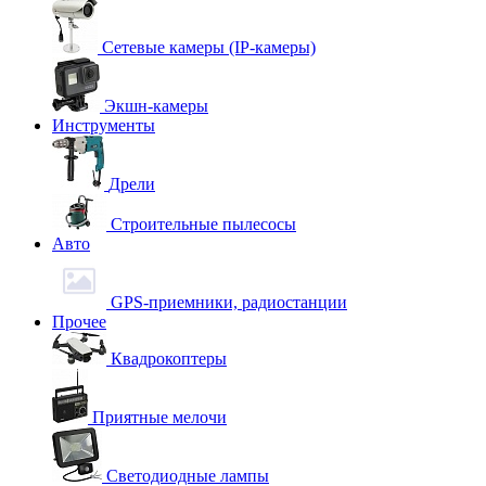
Сетевые камеры (IP-камеры)
Экшн-камеры
Инструменты
Дрели
Строительные пылесосы
Авто
GPS-приемники, радиостанции
Прочее
Квадрокоптеры
Приятные мелочи
Светодиодные лампы