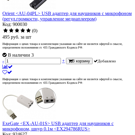
Orient <AU-04PL> USB адаптер для наушников с микрофоном
(регул.громкости, управление медиаплеером)
Код: 900030
(0)
495
руб.
за шт
Информация о ценах товара и комплектации указанная на сайте не является офертой в смысле,
определяемом положениями ст. 435 Гражданского Кодекса РФ.
В наличии 3
-
+
В корзину
Добавлено
Информация о ценах товара и комплектации указанная на сайте не является офертой в смысле,
определяемом положениями ст. 435 Гражданского Кодекса РФ.
ExeGate <EX-AU-01S> USB адаптер для наушников с
микрофоном, шнур 0.1м <EX294786RUS>
Код: 924627