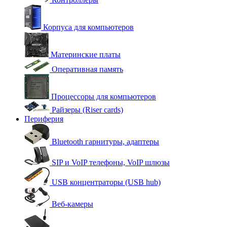
Корпуса для компьютеров
Материнские платы
Оперативная память
Процессоры для компьютеров
Райзеры (Riser cards)
Периферия
Bluetooth гарнитуры, адаптеры
SIP и VoIP телефоны, VoIP шлюзы
USB концентраторы (USB hub)
Веб-камеры