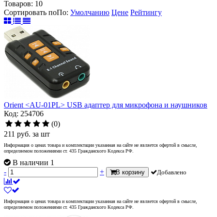
Товаров:
10
Сортировать по
По
:
Умолчанию
Цене
Рейтингу
Orient <AU-01PL> USB адаптер для микрофона и наушников
Код: 254706
(0)
211
руб.
за шт
Информация о ценах товара и комплектации указанная на сайте не является офертой в смысле,
определяемом положениями ст. 435 Гражданского Кодекса РФ.
В наличии 1
-
+
В корзину
Добавлено
Информация о ценах товара и комплектации указанная на сайте не является офертой в смысле,
определяемом положениями ст. 435 Гражданского Кодекса РФ.