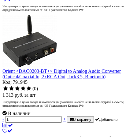
Информация о ценах товара и комплектации указанная на сайте не является офертой в смысле,
определяемом положениями ст. 435 Гражданского Кодекса РФ.
Orient <DAC0203-BT+> Digital to Analog Audio Converter
(Optical/Coaxial In, 2xRCA Out, Jack3.5, Bluetooth)
Код: 791945
(0)
1 313
руб.
за шт
Информация о ценах товара и комплектации указанная на сайте не является офертой в смысле,
определяемом положениями ст. 435 Гражданского Кодекса РФ.
В наличии 1
-
+
В корзину
Добавлено