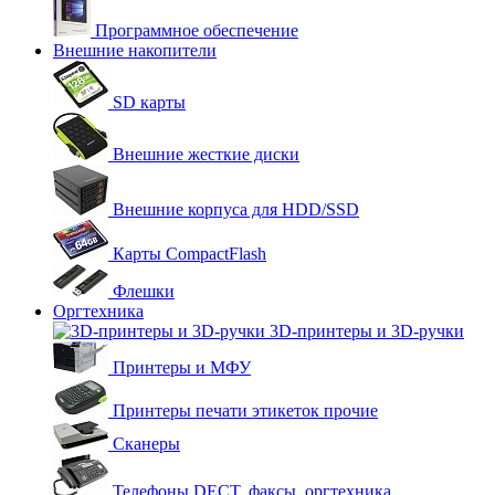
Программное обеспечение
Внешние накопители
SD карты
Внешние жесткие диски
Внешние корпуса для HDD/SSD
Карты CompactFlash
Флешки
Оргтехника
3D-принтеры и 3D-ручки
Принтеры и МФУ
Принтеры печати этикеток прочие
Сканеры
Телефоны DECT, факсы, оргтехника