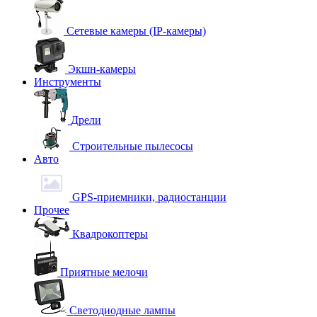
Сетевые камеры (IP-камеры)
Экшн-камеры
Инструменты
Дрели
Строительные пылесосы
Авто
GPS-приемники, радиостанции
Прочее
Квадрокоптеры
Приятные мелочи
Светодиодные лампы