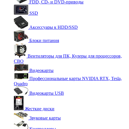
FDD, CD- и DVD-приводы
SSD
Аксессуары к HDD/SSD
Блоки питания
Вентиляторы для ПК, Кулеры для процессоров,
СВО
Видеокарты
Профессиональные карты NVIDIA RTX, Tesla,
Quadro
Видеокарты USB
Жесткие диски
Звуковые карты
Контроллеры