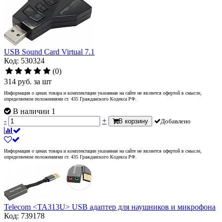
USB Sound Card Virtual 7.1
Код: 530324
(0)
314
руб.
за шт
Информация о ценах товара и комплектации указанная на сайте не является офертой в смысле,
определяемом положениями ст. 435 Гражданского Кодекса РФ.
В наличии 1
-
+
В корзину
Добавлено
Информация о ценах товара и комплектации указанная на сайте не является офертой в смысле,
определяемом положениями ст. 435 Гражданского Кодекса РФ.
Telecom <TA313U> USB адаптер для наушников и микрофона
Код: 739178