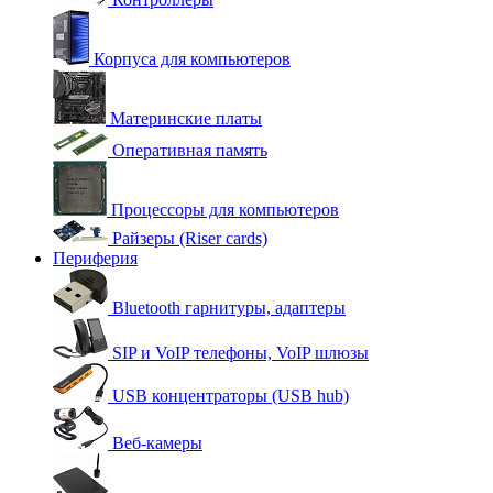
Корпуса для компьютеров
Материнские платы
Оперативная память
Процессоры для компьютеров
Райзеры (Riser cards)
Периферия
Bluetooth гарнитуры, адаптеры
SIP и VoIP телефоны, VoIP шлюзы
USB концентраторы (USB hub)
Веб-камеры