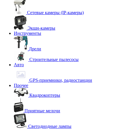
Сетевые камеры (IP-камеры)
Экшн-камеры
Инструменты
Дрели
Строительные пылесосы
Авто
GPS-приемники, радиостанции
Прочее
Квадрокоптеры
Приятные мелочи
Светодиодные лампы