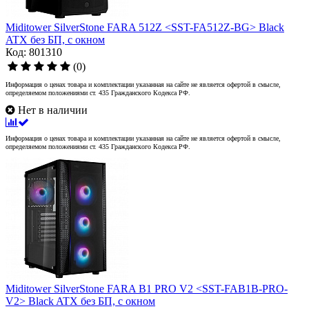
Miditower SilverStone FARA 512Z <SST-FA512Z-BG> Black
ATX без БП, с окном
Код: 801310
(0)
Информация о ценах товара и комплектации указанная на сайте не является офертой в смысле,
определяемом положениями ст. 435 Гражданского Кодекса РФ.
Нет в наличии
Информация о ценах товара и комплектации указанная на сайте не является офертой в смысле,
определяемом положениями ст. 435 Гражданского Кодекса РФ.
Miditower SilverStone FARA B1 PRO V2 <SST-FAB1B-PRO-
V2> Black ATX без БП, с окном