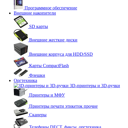
Программное обеспечение
Внешние накопители
SD карты
Внешние жесткие диски
Внешние корпуса для HDD/SSD
Карты CompactFlash
Флешки
Оргтехника
3D-принтеры и 3D-ручки
Принтеры и МФУ
Принтеры печати этикеток прочие
Сканеры
Телефоны DECT, факсы, оргтехника