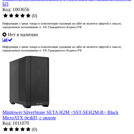
БП
Код: 1003656
(0)
Информация о ценах товара и комплектации указанная на сайте не является офертой в смысле,
определяемом положениями ст. 435 Гражданского Кодекса РФ.
Нет в наличии
Информация о ценах товара и комплектации указанная на сайте не является офертой в смысле,
определяемом положениями ст. 435 Гражданского Кодекса РФ.
Minitower SilverStone SETA H2M <SST-SEH2M-B> Black
MicroATX безБП, с окном
Код: 1011070
(0)