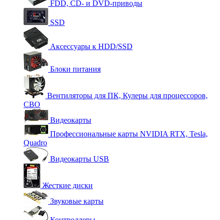
FDD, CD- и DVD-приводы
SSD
Аксессуары к HDD/SSD
Блоки питания
Вентиляторы для ПК, Кулеры для процессоров,
СВО
Видеокарты
Профессиональные карты NVIDIA RTX, Tesla,
Quadro
Видеокарты USB
Жесткие диски
Звуковые карты
Контроллеры