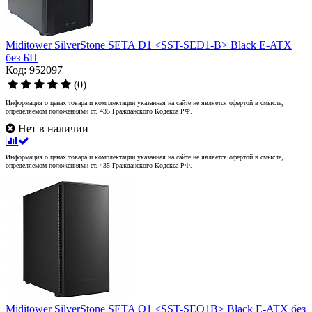
Miditower SilverStone SETA D1 <SST-SED1-B> Black E-ATX
без БП
Код: 952097
(0)
Информация о ценах товара и комплектации указанная на сайте не является офертой в смысле,
определяемом положениями ст. 435 Гражданского Кодекса РФ.
Нет в наличии
Информация о ценах товара и комплектации указанная на сайте не является офертой в смысле,
определяемом положениями ст. 435 Гражданского Кодекса РФ.
Miditower SilverStone SETA Q1 <SST-SEQ1B> Black E-ATX без