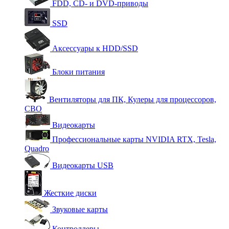
FDD, CD- и DVD-приводы
SSD
Аксессуары к HDD/SSD
Блоки питания
Вентиляторы для ПК, Кулеры для процессоров,
СВО
Видеокарты
Профессиональные карты NVIDIA RTX, Tesla,
Quadro
Видеокарты USB
Жесткие диски
Звуковые карты
Контроллеры