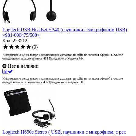
Logitech USB Headset H340 (наушники с микрофоном,USB)
<981-000475/508>
Код: 223512
(0)
Информация о ценах товара и комплектации указанная на сайте не является офертой в смысле,
определяемом положениями ст. 435 Гражданского Кодекса РФ.
Нет в наличии
Информация о ценах товара и комплектации указанная на сайте не является офертой в смысле,
определяемом положениями ст. 435 Гражданского Кодекса РФ.
Logitech H650e Stereo ( USB, наушники с микрофном, с рег.