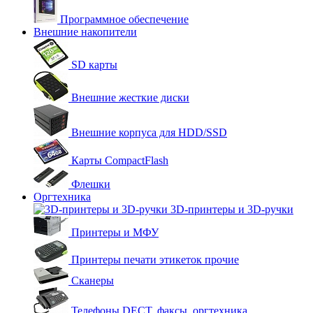
Программное обеспечение
Внешние накопители
SD карты
Внешние жесткие диски
Внешние корпуса для HDD/SSD
Карты CompactFlash
Флешки
Оргтехника
3D-принтеры и 3D-ручки
Принтеры и МФУ
Принтеры печати этикеток прочие
Сканеры
Телефоны DECT, факсы, оргтехника