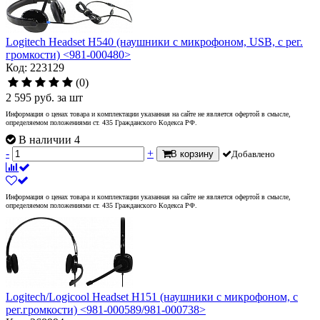
Logitech Headset H540 (наушники с микрофоном, USB, с рег.
громкости) <981-000480>
Код: 223129
(0)
2 595
руб.
за шт
Информация о ценах товара и комплектации указанная на сайте не является офертой в смысле,
определяемом положениями ст. 435 Гражданского Кодекса РФ.
В наличии 4
-
+
В корзину
Добавлено
Информация о ценах товара и комплектации указанная на сайте не является офертой в смысле,
определяемом положениями ст. 435 Гражданского Кодекса РФ.
Logitech/Logicool Headset H151 (наушники с микрофоном, с
рег.громкости) <981-000589/981-000738>