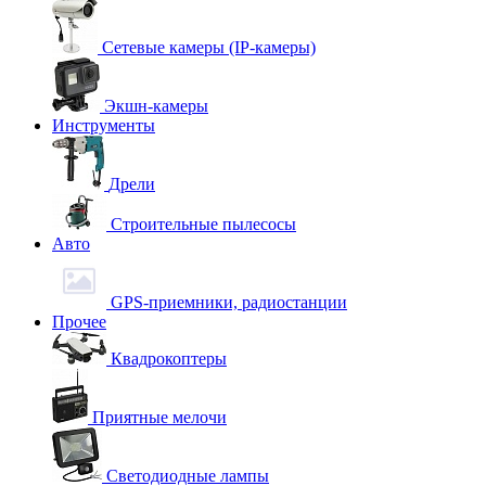
Сетевые камеры (IP-камеры)
Экшн-камеры
Инструменты
Дрели
Строительные пылесосы
Авто
GPS-приемники, радиостанции
Прочее
Квадрокоптеры
Приятные мелочи
Светодиодные лампы