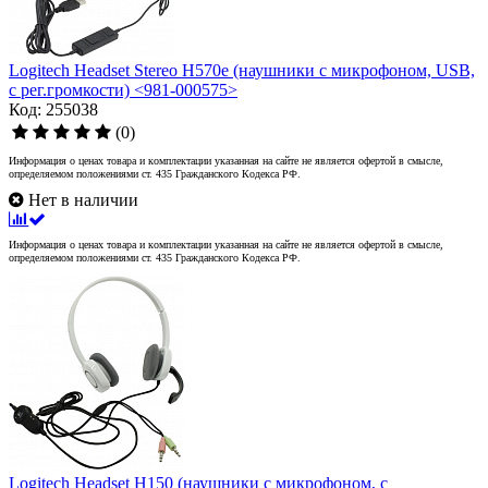
Logitech Headset Stereo H570e (наушники с микрофоном, USB,
с рег.громкости) <981-000575>
Код: 255038
(0)
Информация о ценах товара и комплектации указанная на сайте не является офертой в смысле,
определяемом положениями ст. 435 Гражданского Кодекса РФ.
Нет в наличии
Информация о ценах товара и комплектации указанная на сайте не является офертой в смысле,
определяемом положениями ст. 435 Гражданского Кодекса РФ.
Logitech Headset H150 (наушники с микрофоном, с