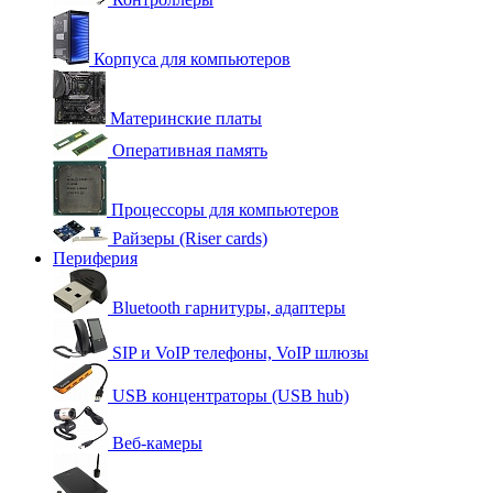
Корпуса для компьютеров
Материнские платы
Оперативная память
Процессоры для компьютеров
Райзеры (Riser cards)
Периферия
Bluetooth гарнитуры, адаптеры
SIP и VoIP телефоны, VoIP шлюзы
USB концентраторы (USB hub)
Веб-камеры