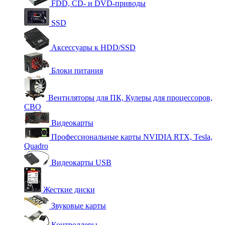
FDD, CD- и DVD-приводы
SSD
Аксессуары к HDD/SSD
Блоки питания
Вентиляторы для ПК, Кулеры для процессоров,
СВО
Видеокарты
Профессиональные карты NVIDIA RTX, Tesla,
Quadro
Видеокарты USB
Жесткие диски
Звуковые карты
Контроллеры