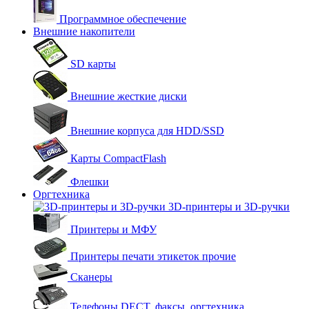
Программное обеспечение
Внешние накопители
SD карты
Внешние жесткие диски
Внешние корпуса для HDD/SSD
Карты CompactFlash
Флешки
Оргтехника
3D-принтеры и 3D-ручки
Принтеры и МФУ
Принтеры печати этикеток прочие
Сканеры
Телефоны DECT, факсы, оргтехника