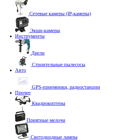
Сетевые камеры (IP-камеры)
Экшн-камеры
Инструменты
Дрели
Строительные пылесосы
Авто
GPS-приемники, радиостанции
Прочее
Квадрокоптеры
Приятные мелочи
Светодиодные лампы