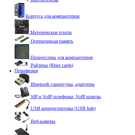
Корпуса для компьютеров
Материнские платы
Оперативная память
Процессоры для компьютеров
Райзеры (Riser cards)
Периферия
Bluetooth гарнитуры, адаптеры
SIP и VoIP телефоны, VoIP шлюзы
USB концентраторы (USB hub)
Веб-камеры