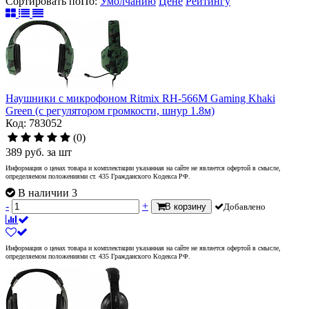
Сортировать по
По
:
Умолчанию
Цене
Рейтингу
Наушники с микрофоном Ritmix RH-566M Gaming Khaki
Green (с регулятором громкости, шнур 1.8м)
Код: 783052
(0)
389
руб.
за шт
Информация о ценах товара и комплектации указанная на сайте не является офертой в смысле,
определяемом положениями ст. 435 Гражданского Кодекса РФ.
В наличии 3
-
+
В корзину
Добавлено
Информация о ценах товара и комплектации указанная на сайте не является офертой в смысле,
определяемом положениями ст. 435 Гражданского Кодекса РФ.