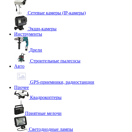
Сетевые камеры (IP-камеры)
Экшн-камеры
Инструменты
Дрели
Строительные пылесосы
Авто
GPS-приемники, радиостанции
Прочее
Квадрокоптеры
Приятные мелочи
Светодиодные лампы