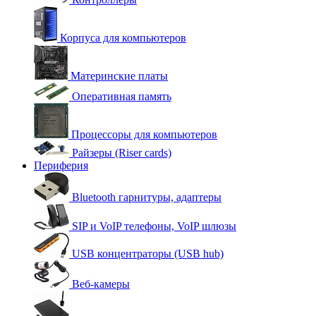
Корпуса для компьютеров
Материнские платы
Оперативная память
Процессоры для компьютеров
Райзеры (Riser cards)
Периферия
Bluetooth гарнитуры, адаптеры
SIP и VoIP телефоны, VoIP шлюзы
USB концентраторы (USB hub)
Веб-камеры