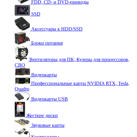
FDD, CD- и DVD-приводы
SSD
Аксессуары к HDD/SSD
Блоки питания
Вентиляторы для ПК, Кулеры для процессоров,
СВО
Видеокарты
Профессиональные карты NVIDIA RTX, Tesla,
Quadro
Видеокарты USB
Жесткие диски
Звуковые карты
Контроллеры