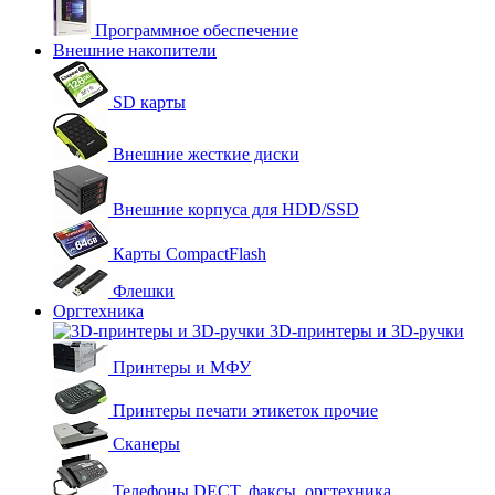
Программное обеспечение
Внешние накопители
SD карты
Внешние жесткие диски
Внешние корпуса для HDD/SSD
Карты CompactFlash
Флешки
Оргтехника
3D-принтеры и 3D-ручки
Принтеры и МФУ
Принтеры печати этикеток прочие
Сканеры
Телефоны DECT, факсы, оргтехника