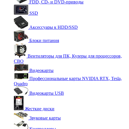
FDD, CD- и DVD-приводы
SSD
Аксессуары к HDD/SSD
Блоки питания
Вентиляторы для ПК, Кулеры для процессоров,
СВО
Видеокарты
Профессиональные карты NVIDIA RTX, Tesla,
Quadro
Видеокарты USB
Жесткие диски
Звуковые карты
Контроллеры