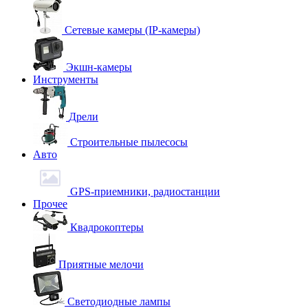
Сетевые камеры (IP-камеры)
Экшн-камеры
Инструменты
Дрели
Строительные пылесосы
Авто
GPS-приемники, радиостанции
Прочее
Квадрокоптеры
Приятные мелочи
Светодиодные лампы