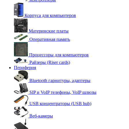
Корпуса для компьютеров
Материнские платы
Оперативная память
Процессоры для компьютеров
Райзеры (Riser cards)
Периферия
Bluetooth гарнитуры, адаптеры
SIP и VoIP телефоны, VoIP шлюзы
USB концентраторы (USB hub)
Веб-камеры