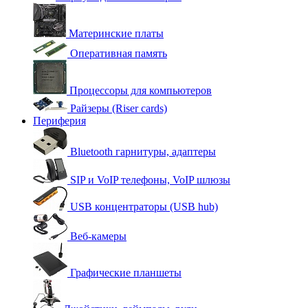
Материнские платы
Оперативная память
Процессоры для компьютеров
Райзеры (Riser cards)
Периферия
Bluetooth гарнитуры, адаптеры
SIP и VoIP телефоны, VoIP шлюзы
USB концентраторы (USB hub)
Веб-камеры
Графические планшеты