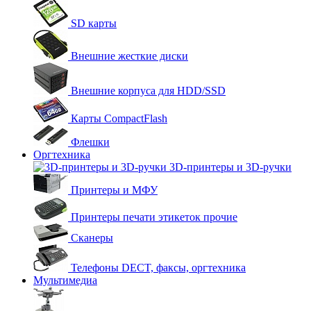
SD карты
Внешние жесткие диски
Внешние корпуса для HDD/SSD
Карты CompactFlash
Флешки
Оргтехника
3D-принтеры и 3D-ручки
Принтеры и МФУ
Принтеры печати этикеток прочие
Сканеры
Телефоны DECT, факсы, оргтехника
Мультимедиа