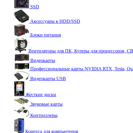
SSD
Аксессуары к HDD/SSD
Блоки питания
Вентиляторы для ПК, Кулеры для процессоров, С
Видеокарты
Профессиональные карты NVIDIA RTX, Tesla, Qu
Видеокарты USB
Жесткие диски
Звуковые карты
Контроллеры
Корпуса для компьютеров