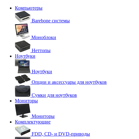
Компьютеры
Barebone системы
Моноблоки
Неттопы
Ноутбуки
Ноутбуки
Опции и аксессуары для ноутбуков
Сумки для ноутбуков
Мониторы
Мониторы
Комплектующие
FDD, CD- и DVD-приводы