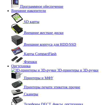
Программное обеспечение
Внешние накопители
SD карты
Внешние жесткие диски
Внешние корпуса для HDD/SSD
Карты CompactFlash
Флешки
Оргтехника
3D-принтеры и 3D-ручки
Принтеры и МФУ
Принтеры печати этикеток прочие
Сканеры
Телефоны DECT, факсы, оргтехника