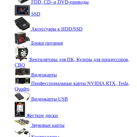
FDD, CD- и DVD-приводы
SSD
Аксессуары к HDD/SSD
Блоки питания
Вентиляторы для ПК, Кулеры для процессоров,
СВО
Видеокарты
Профессиональные карты NVIDIA RTX, Tesla,
Quadro
Видеокарты USB
Жесткие диски
Звуковые карты
Контроллеры