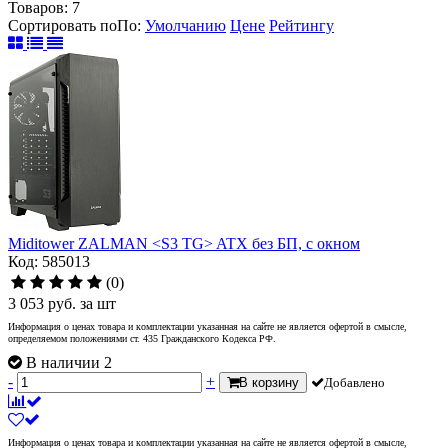
Товаров:
7
Сортировать по
По
:
Умолчанию
Цене
Рейтингу
Miditower ZALMAN <S3 TG> ATX без БП, с окном
Код: 585013
(0)
3 053
руб.
за шт
Информация о ценах товара и комплектации указанная на сайте не является офертой в смысле,
определяемом положениями ст. 435 Гражданского Кодекса РФ.
В наличии 2
-
+
В корзину
Добавлено
Информация о ценах товара и комплектации указанная на сайте не является офертой в смысле,