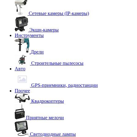
Сетевые камеры (IP-камеры)
Экшн-камеры
Инструменты
Дрели
Строительные пылесосы
Авто
GPS-приемники, радиостанции
Прочее
Квадрокоптеры
Приятные мелочи
Светодиодные лампы