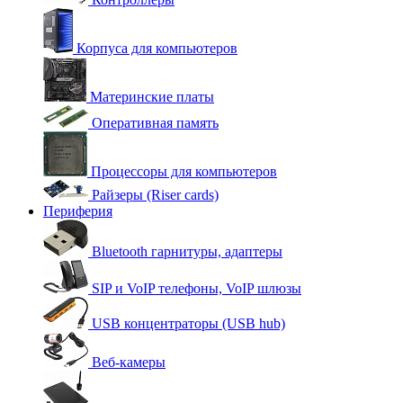
Корпуса для компьютеров
Материнские платы
Оперативная память
Процессоры для компьютеров
Райзеры (Riser cards)
Периферия
Bluetooth гарнитуры, адаптеры
SIP и VoIP телефоны, VoIP шлюзы
USB концентраторы (USB hub)
Веб-камеры