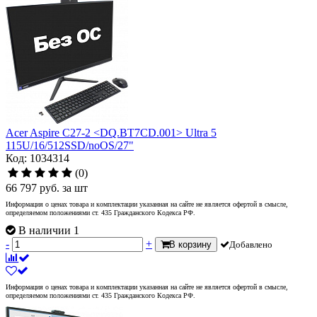
Acer Aspire C27-2 <DQ.BT7CD.001> Ultra 5
115U/16/512SSD/noOS/27"
Код: 1034314
(0)
66 797
руб.
за шт
Информация о ценах товара и комплектации указанная на сайте не является офертой в смысле,
определяемом положениями ст. 435 Гражданского Кодекса РФ.
В наличии 1
-
+
В корзину
Добавлено
Информация о ценах товара и комплектации указанная на сайте не является офертой в смысле,
определяемом положениями ст. 435 Гражданского Кодекса РФ.