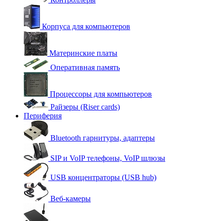
Корпуса для компьютеров
Материнские платы
Оперативная память
Процессоры для компьютеров
Райзеры (Riser cards)
Периферия
Bluetooth гарнитуры, адаптеры
SIP и VoIP телефоны, VoIP шлюзы
USB концентраторы (USB hub)
Веб-камеры