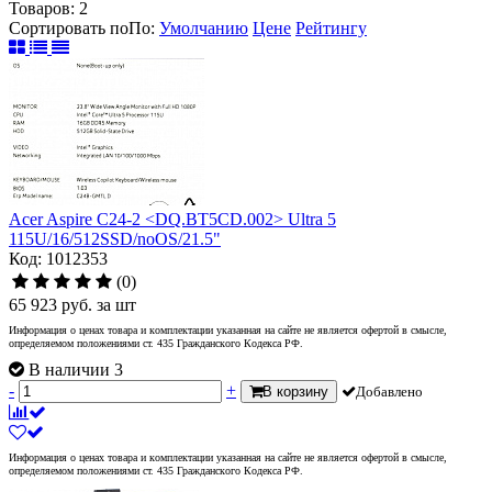
Товаров:
2
Сортировать по
По
:
Умолчанию
Цене
Рейтингу
Acer Aspire C24-2 <DQ.BT5CD.002> Ultra 5
115U/16/512SSD/noOS/21.5"
Код: 1012353
(0)
65 923
руб.
за шт
Информация о ценах товара и комплектации указанная на сайте не является офертой в смысле,
определяемом положениями ст. 435 Гражданского Кодекса РФ.
В наличии 3
-
+
В корзину
Добавлено
Информация о ценах товара и комплектации указанная на сайте не является офертой в смысле,
определяемом положениями ст. 435 Гражданского Кодекса РФ.