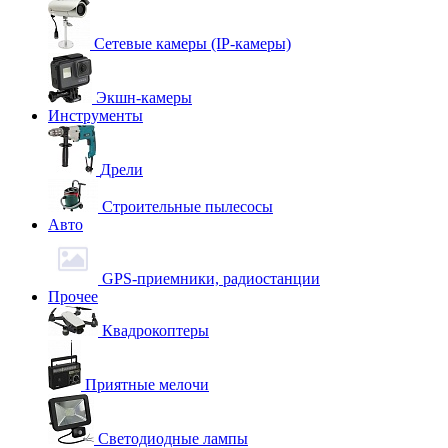
Сетевые камеры (IP-камеры)
Экшн-камеры
Инструменты
Дрели
Строительные пылесосы
Авто
GPS-приемники, радиостанции
Прочее
Квадрокоптеры
Приятные мелочи
Светодиодные лампы