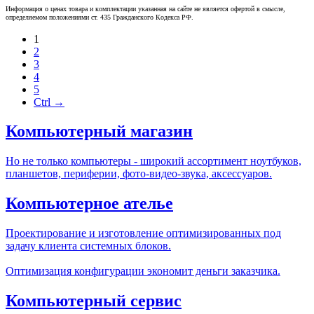
Информация о ценах товара и комплектации указанная на сайте не является офертой в смысле,
определяемом положениями ст. 435 Гражданского Кодекса РФ.
1
2
3
4
5
Ctrl →
Компьютерный магазин
Но не только компьютеры - широкий ассортимент ноутбуков,
планшетов, периферии, фото-видео-звука, аксессуаров.
Компьютерное ателье
Проектирование и изготовление оптимизированных под
задачу клиента системных блоков.
Оптимизация конфигурации экономит деньги заказчика.
Компьютерный сервис