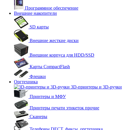
Программное обеспечение
Внешние накопители
SD карты
Внешние жесткие диски
Внешние корпуса для HDD/SSD
Карты CompactFlash
Флешки
Оргтехника
3D-принтеры и 3D-ручки
Принтеры и МФУ
Принтеры печати этикеток прочие
Сканеры
Телефоны DECT, факсы, оргтехника