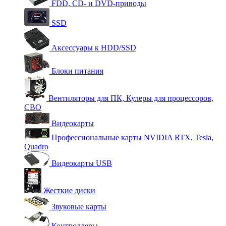
FDD, CD- и DVD-приводы
SSD
Аксессуары к HDD/SSD
Блоки питания
Вентиляторы для ПК, Кулеры для процессоров,
СВО
Видеокарты
Профессиональные карты NVIDIA RTX, Tesla,
Quadro
Видеокарты USB
Жесткие диски
Звуковые карты
Контроллеры