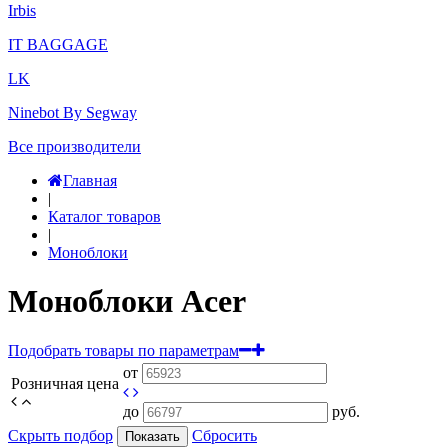
Irbis
IT BAGGAGE
LK
Ninebot By Segway
Все производители
Главная
|
Каталог товаров
|
Моноблоки
Моноблоки Acer
Подобрать товары по параметрам
от
Розничная цена
до
руб.
Скрыть подбор
Сбросить
Показать