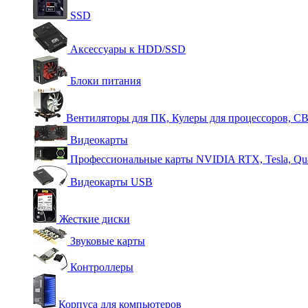
SSD
Аксессуары к HDD/SSD
Блоки питания
Вентиляторы для ПК, Кулеры для процессоров, С
Видеокарты
Профессиональные карты NVIDIA RTX, Tesla, Qu
Видеокарты USB
Жесткие диски
Звуковые карты
Контроллеры
Корпуса для компьютеров