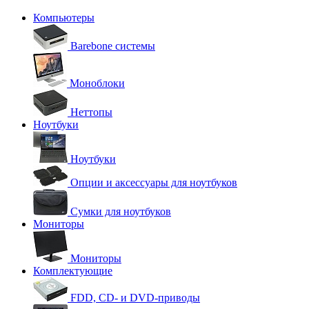
Компьютеры
Barebone системы
Моноблоки
Неттопы
Ноутбуки
Ноутбуки
Опции и аксессуары для ноутбуков
Сумки для ноутбуков
Мониторы
Мониторы
Комплектующие
FDD, CD- и DVD-приводы