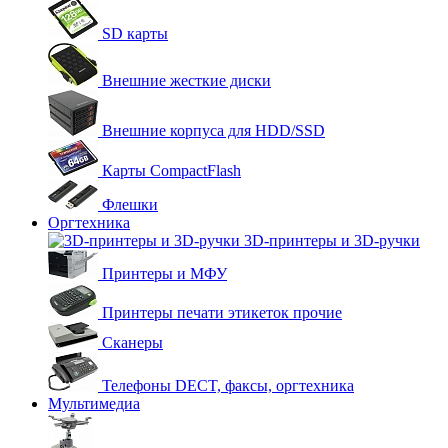
SD карты
Внешние жесткие диски
Внешние корпуса для HDD/SSD
Карты CompactFlash
Флешки
Оргтехника
3D-принтеры и 3D-ручки
Принтеры и МФУ
Принтеры печати этикеток прочие
Сканеры
Телефоны DECT, факсы, оргтехника
Мультимедиа