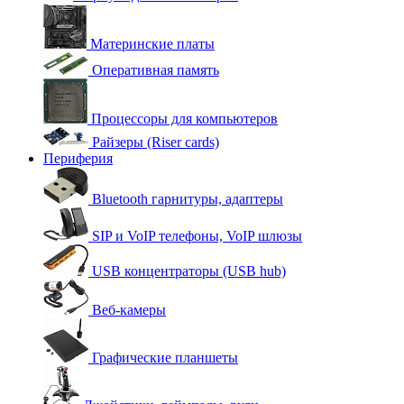
Материнские платы
Оперативная память
Процессоры для компьютеров
Райзеры (Riser cards)
Периферия
Bluetooth гарнитуры, адаптеры
SIP и VoIP телефоны, VoIP шлюзы
USB концентраторы (USB hub)
Веб-камеры
Графические планшеты