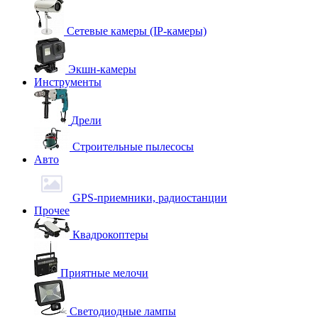
Сетевые камеры (IP-камеры)
Экшн-камеры
Инструменты
Дрели
Строительные пылесосы
Авто
GPS-приемники, радиостанции
Прочее
Квадрокоптеры
Приятные мелочи
Светодиодные лампы