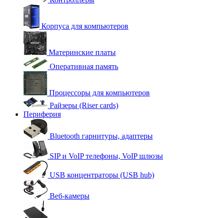
Корпуса для компьютеров
Материнские платы
Оперативная память
Процессоры для компьютеров
Райзеры (Riser cards)
Периферия
Bluetooth гарнитуры, адаптеры
SIP и VoIP телефоны, VoIP шлюзы
USB концентраторы (USB hub)
Веб-камеры