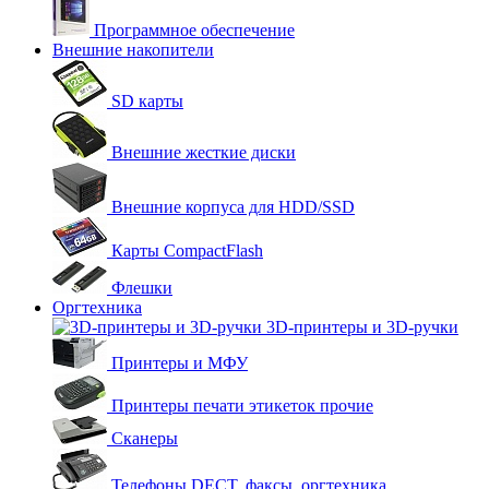
Программное обеспечение
Внешние накопители
SD карты
Внешние жесткие диски
Внешние корпуса для HDD/SSD
Карты CompactFlash
Флешки
Оргтехника
3D-принтеры и 3D-ручки
Принтеры и МФУ
Принтеры печати этикеток прочие
Сканеры
Телефоны DECT, факсы, оргтехника