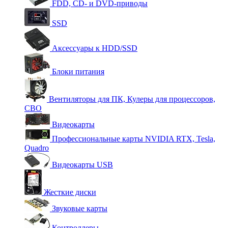
FDD, CD- и DVD-приводы
SSD
Аксессуары к HDD/SSD
Блоки питания
Вентиляторы для ПК, Кулеры для процессоров,
СВО
Видеокарты
Профессиональные карты NVIDIA RTX, Tesla,
Quadro
Видеокарты USB
Жесткие диски
Звуковые карты
Контроллеры