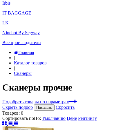
Irbis
IT BAGGAGE
LK
Ninebot By Segway
Все производители
Главная
|
Каталог товаров
|
Сканеры
Сканеры прочие
Подобрать товары по параметрам
Скрыть подбор
Сбросить
Показать
Товаров:
0
Сортировать по
По
:
Умолчанию
Цене
Рейтингу