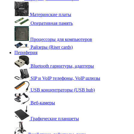
Материнские платы
Оперативная память
Процессоры для компьютеров
Райзеры (Riser cards)
Периферия
Bluetooth гарнитуры, адаптеры
SIP и VoIP телефоны, VoIP шлюзы
USB концентраторы (USB hub)
Веб-камеры
Графические планшеты