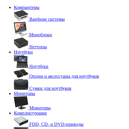
Компьютеры
Barebone системы
Моноблоки
Неттопы
Ноутбуки
Ноутбуки
Опции и аксессуары для ноутбуков
Сумки для ноутбуков
Мониторы
Мониторы
Комплектующие
FDD, CD- и DVD-приводы