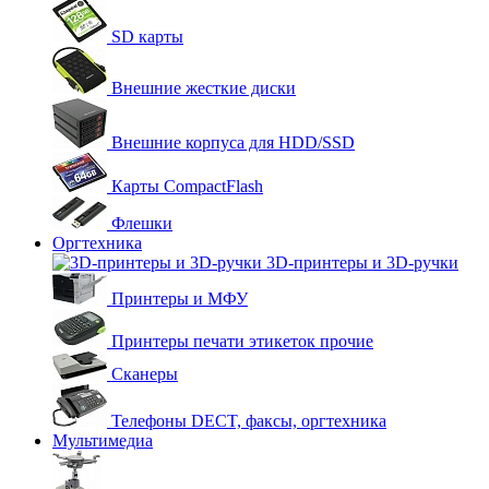
SD карты
Внешние жесткие диски
Внешние корпуса для HDD/SSD
Карты CompactFlash
Флешки
Оргтехника
3D-принтеры и 3D-ручки
Принтеры и МФУ
Принтеры печати этикеток прочие
Сканеры
Телефоны DECT, факсы, оргтехника
Мультимедиа