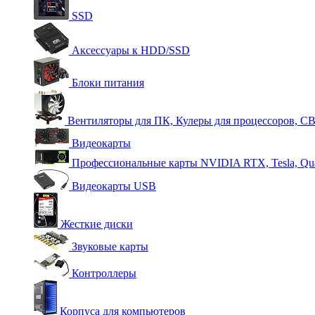
SSD
Аксессуары к HDD/SSD
Блоки питания
Вентиляторы для ПК, Кулеры для процессоров, С
Видеокарты
Профессиональные карты NVIDIA RTX, Tesla, Qu
Видеокарты USB
Жесткие диски
Звуковые карты
Контроллеры
Корпуса для компьютеров