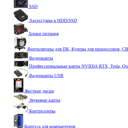
SSD
Аксессуары к HDD/SSD
Блоки питания
Вентиляторы для ПК, Кулеры для процессоров, С
Видеокарты
Профессиональные карты NVIDIA RTX, Tesla, Qu
Видеокарты USB
Жесткие диски
Звуковые карты
Контроллеры
Корпуса для компьютеров