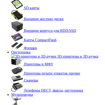
SD карты
Внешние жесткие диски
Внешние корпуса для HDD/SSD
Карты CompactFlash
Флешки
Оргтехника
3D-принтеры и 3D-ручки
Принтеры и МФУ
Принтеры печати этикеток прочие
Сканеры
Телефоны DECT, факсы, оргтехника
Мультимедиа