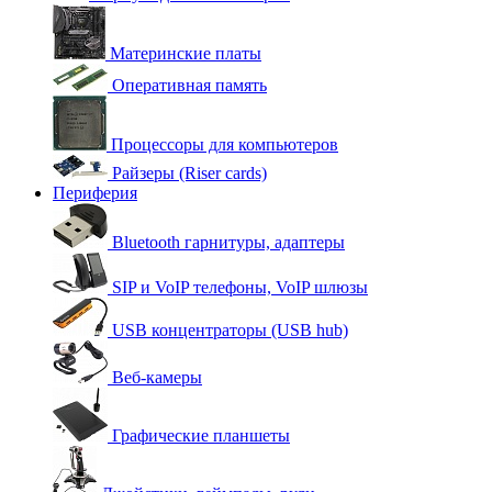
Материнские платы
Оперативная память
Процессоры для компьютеров
Райзеры (Riser cards)
Периферия
Bluetooth гарнитуры, адаптеры
SIP и VoIP телефоны, VoIP шлюзы
USB концентраторы (USB hub)
Веб-камеры
Графические планшеты