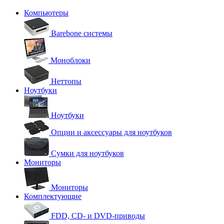
Компьютеры
Barebone системы
Моноблоки
Неттопы
Ноутбуки
Ноутбуки
Опции и аксессуары для ноутбуков
Сумки для ноутбуков
Мониторы
Мониторы
Комплектующие
FDD, CD- и DVD-приводы