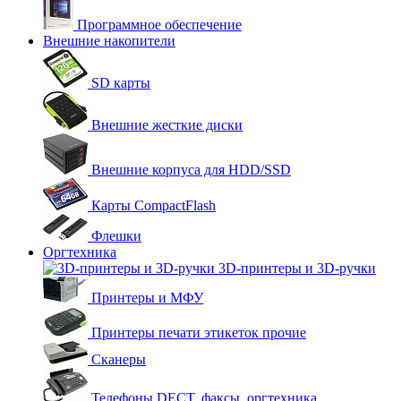
Программное обеспечение
Внешние накопители
SD карты
Внешние жесткие диски
Внешние корпуса для HDD/SSD
Карты CompactFlash
Флешки
Оргтехника
3D-принтеры и 3D-ручки
Принтеры и МФУ
Принтеры печати этикеток прочие
Сканеры
Телефоны DECT, факсы, оргтехника