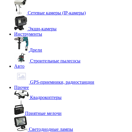
Сетевые камеры (IP-камеры)
Экшн-камеры
Инструменты
Дрели
Строительные пылесосы
Авто
GPS-приемники, радиостанции
Прочее
Квадрокоптеры
Приятные мелочи
Светодиодные лампы