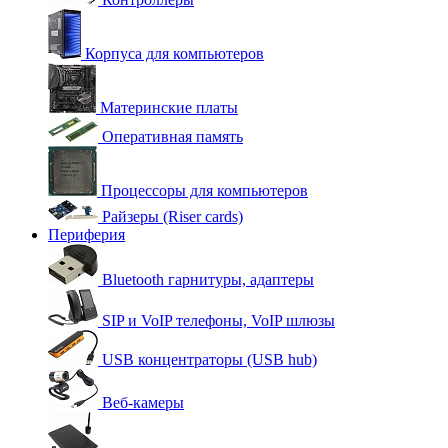
Корпуса для компьютеров
Материнские платы
Оперативная память
Процессоры для компьютеров
Райзеры (Riser cards)
Периферия
Bluetooth гарнитуры, адаптеры
SIP и VoIP телефоны, VoIP шлюзы
USB концентраторы (USB hub)
Веб-камеры