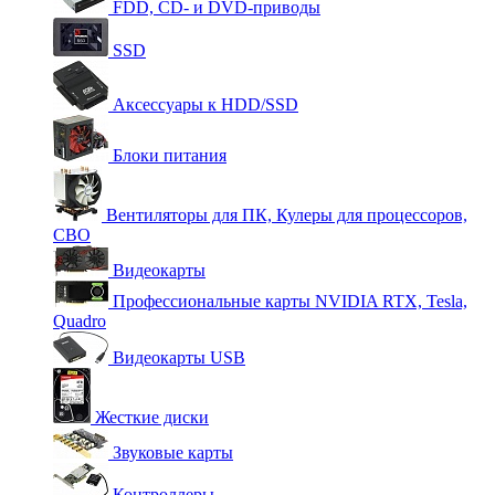
FDD, CD- и DVD-приводы
SSD
Аксессуары к HDD/SSD
Блоки питания
Вентиляторы для ПК, Кулеры для процессоров,
СВО
Видеокарты
Профессиональные карты NVIDIA RTX, Tesla,
Quadro
Видеокарты USB
Жесткие диски
Звуковые карты
Контроллеры